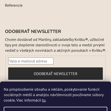
Referencie
ODOBERAŤ NEWSLETTER
Chcem dostávať od Martiny, zakladateľky Kvitku®, užitočné
tipy pre zlepšenie starostlivosti o svoje telo a medzi prvými
vedieť o všetkých novinkách a akčných ponukách v Kvitku®.
PRIHLÁSIŤ
ODOBERAŤ NEWSLETTER
SA
Vložením e-mailu súhlasíte s
Na prispôsobenie obsahu a reklám, poskytovanie funkcií
podmienkami ochrany osobných údajov
sociálnych médií a analýzu návštevnosti používame súbory
DŇA 5 a 6 AUGUSTA NEBUDEME ODOSIELAŤ ŽIADNE ZÁSIELKY. ☀️
cookie. Viac informácií
tu
.
Letná prevádzka: Počas horúcich dní chránime kvalitu našich výrobkov,
preto sa môže dodanie mierne predĺžiť. V piatky zásielky neodosielame.
Pri extrémnych horúčavách môžeme odoslanie dočasne pozastaviť.