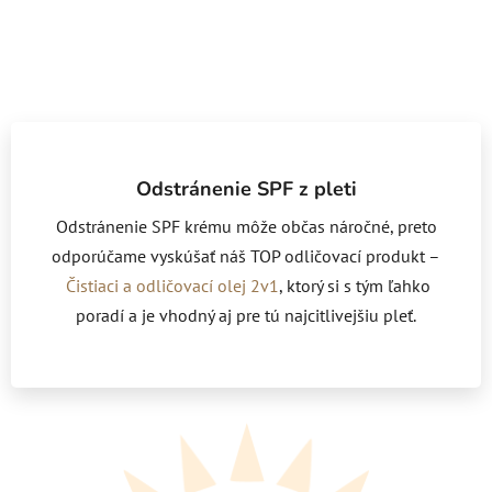
Odstránenie SPF z pleti
Odstránenie SPF krému môže občas náročné, preto
odporúčame vyskúšať náš TOP odličovací produkt –
Čistiaci a odličovací olej 2v1
, ktorý si s tým ľahko
poradí a je vhodný aj pre tú najcitlivejšiu pleť.