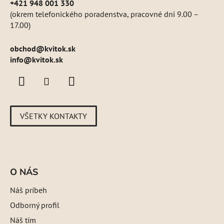
+421 948 001 330
(okrem telefonického poradenstva, pracovné dni 9.00 –
17.00)
obchod
@
kvitok.sk
info@kvitok.sk
VŠETKY KONTAKTY
O NÁS
Náš príbeh
Odborný profil
Náš tím