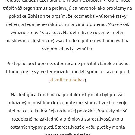
trápiť váš organizmus a prejavujú sa navonok ako problémy na
pokožke. Zohľadnite prosím, že kozmetika vnútorné stavy
nelieči, a teda nerieši skutočnú príčinu problému. Môže však
výrazne zlepšiť stav kože. Na definitívne riešenie (nielen
maskovanie dôsledkov) však budete potrebovať pracovať na
svojom zdraví aj zvnútra.
Pre lepšie pochopenie, odporúčame prečítať článok z nášho
blogu, kde je vysvetlený rozdiel medzi typom a stavom pleti
(
kliknite na odkaz
).
Nasledujúca kombinácia produktov by mala byť pre vás
odrazovým mostíkom ku komplexnej starostlivosti o svoju
pleť na ceste ku krajšej a zdravšej pokožke. Produkty nie sú
rozdelené na základnú a prémiovú starostlivosť, ako u
ostatných typov pleti. Starostlivosť o vašu pleť by mohla
vyzerať napríklad takto.