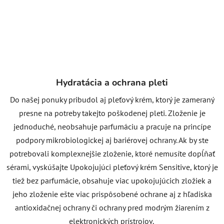
Hydratácia a ochrana pleti
Do našej ponuky pribudol aj pleťový krém, ktorý je zameraný
presne na potreby takejto poškodenej pleti. Zloženie je
jednoduché, neobsahuje parfumáciu a pracuje na princípe
podpory mikrobiologickej aj bariérovej ochrany. Ak by ste
potrebovali komplexnejšie zloženie, ktoré nemusíte dopĺňať
sérami, vyskúšajte Upokojujúci pleťový krém Sensitive, ktorý je
tiež bez parfumácie, obsahuje viac upokojujúcich zložiek a
jeho zloženie ešte viac prispôsobené ochrane aj z hľadiska
antioxidačnej ochrany či ochrany pred modrým žiarením z
elektronických prístrojov.