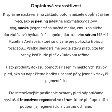
Doplnková starostlivosť
K správne nastavenému základu potom môžete dopĺňať aj iné
veci, ako je
peeling
(ideálne enzymatický gélový
typ),
maska
(regeneračná nočná maska, emulzná alebo
biocelulózová hydratačná a upokojujúca), alebo
sérum
MSM či
Kyselina Azelaová, ktoré sú určené pre pokožku trpiacu
rosaceou… Všetko samozrejme podľa stavu pleti, čiže len
vtedy, keď bude pleť v kľudovom režime.
Tieto produkty dokážu pomôcť s riešením niektorých stavov
pleti, ako sú napr. čierne bodky, upchaté póry, jemné vrásky či
pigmentácie.
Pre intenzívnejšie posilnenie ochrany pleti odporúčame
vyskúšať
Intenzívne regeneračné sérum
, ktoré pleť upokojí a
podporí jej regeneráciu a vlastnú ochranu.