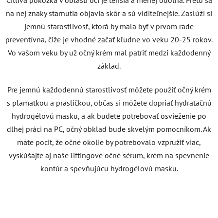
na nej znaky starnutia objavia skôr a sú viditeľnejšie. Zaslúži si
jemnú starostlivosť, ktorá by mala byť v prvom rade
preventívna, čiže je vhodné začať kľudne vo veku 20-25 rokov.
Vo vašom veku by už očný krém mal patriť medzi každodenný
základ.
Pre jemnú každodennú starostlivosť môžete použiť očný krém
s plamatkou a prasličkou, občas si môžete dopriať hydratačnú
hydrogélovú masku, a ak budete potrebovať osvieženie po
dlhej práci na PC, očný obklad bude skvelým pomocníkom. Ak
máte pocit, že očné okolie by potrebovalo vzpružiť viac,
vyskúšajte aj naše liftingové očné sérum, krém na spevnenie
kontúr a spevňujúcu hydrogélovú masku.