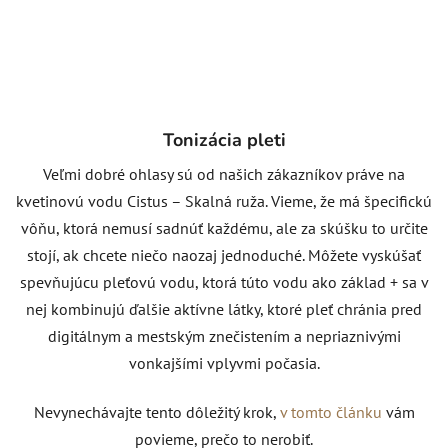
Tonizácia pleti
Veľmi dobré ohlasy sú od našich zákazníkov práve na
kvetinovú vodu Cistus – Skalná ruža. Vieme, že má špecifickú
vôňu, ktorá nemusí sadnúť každému, ale za skúšku to určite
stojí, ak chcete niečo naozaj jednoduché. Môžete vyskúšať
spevňujúcu pleťovú vodu, ktorá túto vodu ako základ + sa v
nej kombinujú ďalšie aktívne látky, ktoré pleť chránia pred
digitálnym a mestským znečistením a nepriaznivými
vonkajšími vplyvmi počasia.
Nevynechávajte tento dôležitý krok,
v tomto článku
vám
povieme, prečo to nerobiť.