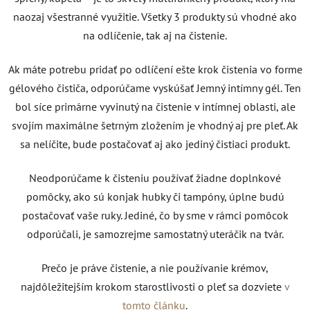
naozaj všestranné využitie. Všetky 3 produkty sú vhodné ako
na odlíčenie, tak aj na čistenie.
Ak máte potrebu pridať po odlíčení ešte krok čistenia vo forme
gélového čističa, odporúčame vyskúšať Jemný intímny gél. Ten
bol síce primárne vyvinutý na čistenie v intímnej oblasti, ale
svojím maximálne šetrným zložením je vhodný aj pre pleť. Ak
sa nelíčite, bude postačovať aj ako jediný čistiaci produkt.
Neodporúčame k čisteniu používať žiadne doplnkové
pomôcky, ako sú konjak hubky či tampóny, úplne budú
postačovať vaše ruky. Jediné, čo by sme v rámci pomôcok
odporúčali, je samozrejme samostatný uteráčik na tvár.
Prečo je práve čistenie, a nie používanie krémov,
najdôležitejším krokom starostlivosti o pleť sa dozviete
v
tomto článku
.