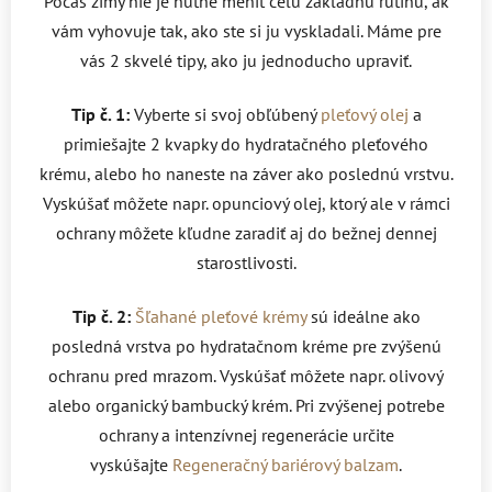
Počas zimy nie je nutné meniť celú základnú rutinu, ak
vám vyhovuje tak, ako ste si ju vyskladali. Máme pre
vás 2 skvelé tipy, ako ju jednoducho upraviť.
Tip č. 1:
Vyberte si svoj obľúbený
pleťový olej
a
primiešajte 2 kvapky do hydratačného pleťového
krému, alebo ho naneste na záver ako poslednú vrstvu.
Vyskúšať môžete napr. opunciový olej, ktorý ale v rámci
ochrany môžete kľudne zaradiť aj do bežnej dennej
starostlivosti.
Tip č. 2:
Šľahané pleťové krémy
sú ideálne ako
posledná vrstva po hydratačnom kréme pre zvýšenú
ochranu pred mrazom. Vyskúšať môžete napr. olivový
alebo organický bambucký krém. Pri zvýšenej potrebe
ochrany a intenzívnej regenerácie určite
vyskúšajte
Regeneračný bariérový balzam
.