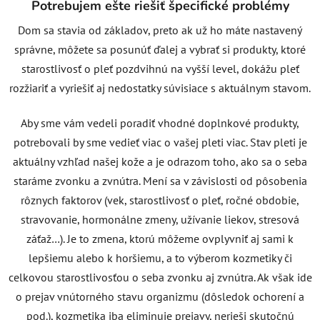
Potrebujem ešte riešiť špecifické problémy
Dom sa stavia od základov, preto ak už ho máte nastavený
správne, môžete sa posunúť ďalej a vybrať si produkty, ktoré
starostlivosť o pleť pozdvihnú na vyšší level, dokážu pleť
rozžiariť a vyriešiť aj nedostatky súvisiace s aktuálnym stavom.
Aby sme vám vedeli poradiť vhodné doplnkové produkty,
potrebovali by sme vedieť viac o vašej pleti viac. Stav pleti je
aktuálny vzhľad našej kože a je odrazom toho, ako sa o seba
staráme zvonku a zvnútra. Mení sa v závislosti od pôsobenia
rôznych faktorov (vek, starostlivosť o pleť, ročné obdobie,
stravovanie, hormonálne zmeny, užívanie liekov, stresová
záťaž…). Je to zmena, ktorú môžeme ovplyvniť aj sami k
lepšiemu alebo k horšiemu, a to výberom kozmetiky či
celkovou starostlivosťou o seba zvonku aj zvnútra. Ak však ide
o prejav vnútorného stavu organizmu (dôsledok ochorení a
pod.), kozmetika iba eliminuje prejavy, nerieši skutočnú