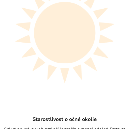
Starostlivosť o očné okolie
Citlivá pokožka v oblasti očí je tenšia a menej odolná. Preto sa