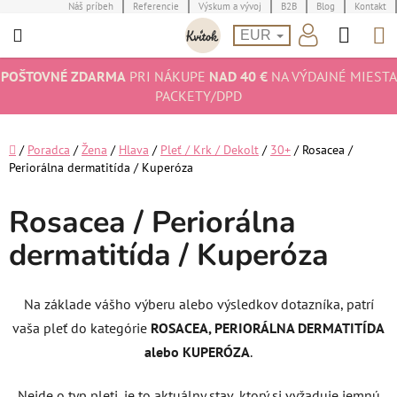
Prejsť
Náš príbeh
Referencie
Výskum a vývoj
B2B
Blog
Kontakt
Hľad
N
na
EUR
obsah
K
POŠTOVNÉ ZDARMA
PRI NÁKUPE
NAD 40 €
NA VÝDAJNÉ MIESTA
PACKETY/DPD
Domov
/
Poradca
/
Žena
/
Hlava
/
Pleť / Krk / Dekolt
/
30+
/
Rosacea /
Periorálna dermatitída / Kuperóza
Rosacea / Periorálna
dermatitída / Kuperóza
Na základe vášho výberu alebo výsledkov dotazníka, patrí
vaša pleť do kategórie
ROSACEA, PERIORÁLNA DERMATITÍDA
alebo KUPERÓZA
.
Nejde o typ pleti, je to aktuálny stav, ktorý si vyžaduje jemnú