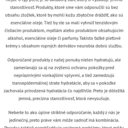
starostlivosť. Produkty, ktoré sme vám odporučili sú bez
obsahu zložiek, ktoré by mohli kožu zbytočne dráždiť, ako sú
esenciálne oleje. Tiež by ste sa mali vyhnúť tenzidovým
čistiacim produktom, mydlám alebo produktom obsahujúcim
alkohol, esenciálne oleje či parfumy. Takisto ťažké pleťové
krémy s obsahom ropných derivátov neurobia dobrú službu.
Odporúčané produkty z našej ponuky nielen hydratujú, ale
zameriavajú sa aj na zvýšenú ochranu pokožky pred
nepriaznivými vonkajšími vplyvmi, a tiež zamedzujú
transepidermálnej strate hydratácie, aby sa v pokožke
zachovala prirodzená hydratácia čo najdlhšie. Preto je dôležitá
jemná, precízna starostlivosť, ktorá nevysušuje.
Neberte to ako úplne striktné odporúčanie, každý z nás je
jedinečný, preto práve vám môže sadnúť iná kombinácia.
Poradca taktiež nezohľadňuje vnútorné problémy, ktoré môžu