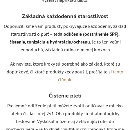
Základná každodenná starostlivosť
Odporučili sme vám produkty pokrývajúce každodenný základ
starostlivosti o pleť – teda
odlíčenie (odstránenie SPF),
čistenie, tonizáciu a hydratáciu/ochranu.
Je to len veľmi
jednoduchá, základná rutina o menej krokoch.
Ak neviete, ktoré kroky sú potrebné ako základ, ktoré sú
doplnkové, či ktoré produkty kedy použiť, prečítajte si
tento
článok
.
Čistenie pleti
Pre jemné odlíčenie pleti môžete zvoliť odličovacie mlieko
alebo čistiaci olej 2v1. Oba produkty sú oftalmologicky
testované. Vyskúšať môžete aj Zvláčňujúci olej do
sprchy/kúpeľa – je to skvelý multifunkčný produkt, ktorý má