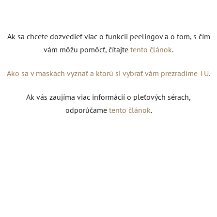
Ak sa chcete dozvedieť viac o funkcii peelingov a o tom, s čím
vám môžu pomôcť, čítajte
tento článok
.
Ako sa v maskách vyznať a ktorú si vybrať vám prezradíme TU.
Ak vás zaujíma viac informácií o pleťových sérach,
odporúčame
tento článok
.