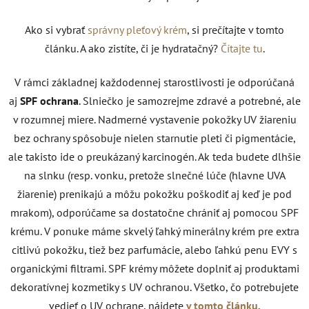
Ako si vybrať
správny pleťový krém
, si prečítajte v tomto
článku. A ako zistíte, či je hydratačný?
Čítajte tu
.
V rámci základnej každodennej starostlivosti je odporúčaná
aj
SPF ochrana
. Slniečko je samozrejme zdravé a potrebné, ale
v rozumnej miere. Nadmerné vystavenie pokožky UV žiareniu
bez ochrany spôsobuje nielen starnutie pleti či pigmentácie,
ale takisto ide o preukázaný karcinogén. Ak teda budete dlhšie
na slnku (resp. vonku, pretože slnečné lúče (hlavne UVA
žiarenie) prenikajú a môžu pokožku poškodiť aj keď je pod
mrakom), odporúčame sa dostatočne chrániť aj pomocou SPF
krému. V ponuke máme skvelý ľahký minerálny krém pre extra
citlivú pokožku, tiež bez parfumácie, alebo ľahkú penu EVY s
organickými filtrami. SPF krémy môžete doplniť aj produktami
dekoratívnej kozmetiky s UV ochranou. Všetko, čo potrebujete
vedieť o UV ochrane, nájdete
v tomto článku
.