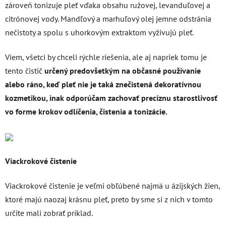
zároveň tonizuje pleť vďaka obsahu ružovej, levanduľovej a
citrónovej vody. Mandľový a marhuľový olej jemne odstránia
nečistoty a spolu s uhorkovým extraktom vyživujú pleť.
Viem, všetci by chceli rýchle riešenia, ale aj napriek tomu je
tento čistič
určený predovšetkým na občasné používanie
alebo ráno, keď pleť nie je taká znečistená dekoratívnou
kozmetikou, inak odporúčam zachovať precíznu starostlivosť
vo forme krokov odlíčenia, čistenia a tonizácie.
Viackrokové čistenie
Viackrokové čistenie je veľmi obľúbené najmä u ázijských žien,
ktoré majú naozaj krásnu pleť, preto by sme si z nich v tomto
určite mali zobrať príklad.