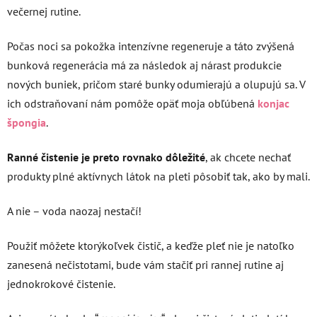
večernej rutine.
Počas noci sa pokožka intenzívne regeneruje a táto zvýšená
bunková regenerácia má za následok aj nárast produkcie
nových buniek, pričom staré bunky odumierajú a olupujú sa. V
ich odstraňovaní nám pomôže opäť moja obľúbená
konjac
špongia
.
Ranné čistenie je preto rovnako dôležité
, ak chcete nechať
produkty plné aktívnych látok na pleti pôsobiť tak, ako by mali.
A nie – voda naozaj nestačí!
Použiť môžete ktorýkoľvek čistič, a keďže pleť nie je natoľko
zanesená nečistotami, bude vám stačiť pri rannej rutine aj
jednokrokové čistenie.