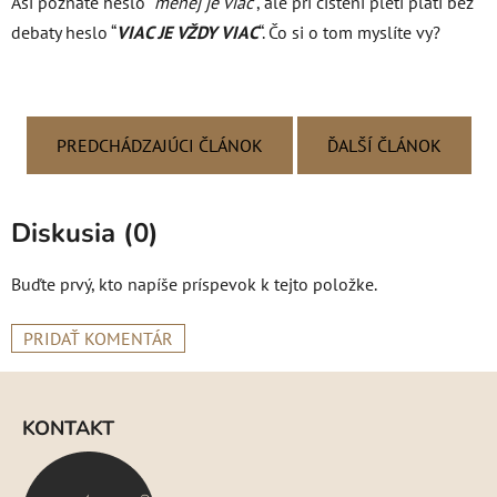
Asi poznáte heslo “
menej je viac
“, ale pri čistení pleti platí bez
debaty heslo “
VIAC JE VŽDY VIAC
“. Čo si o tom myslíte vy?
PREDCHÁDZAJÚCI ČLÁNOK
ĎALŠÍ ČLÁNOK
Diskusia (0)
Buďte prvý, kto napíše príspevok k tejto položke.
PRIDAŤ KOMENTÁR
Z
á
KONTAKT
p
ä