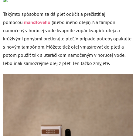
Takýmto spôsobom sa dá pleť odlíčiť a prečistiť aj
pomocou
mandľového
(alebo iného oleja). Na tampón
namočený v horúcej vode kvapnite zopár kvapiek oleja a
krúživými pohybmi pretierajte pleť. V prípade potreby opakujte
s novým tampónom. Môžete tiež olej vmasírovať do pleti a
potom použiť trik s uteráčikom namočeným v horúcej vode,
lebo inak samozrejme olej z pleti len ťažko zmyjete.