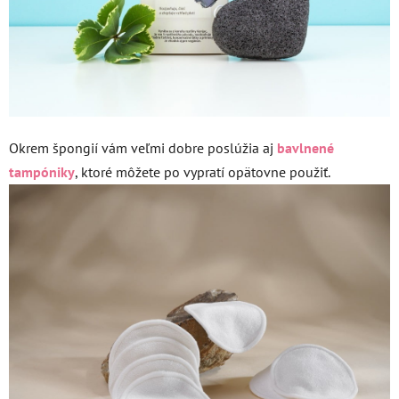
Okrem špongií vám veľmi dobre poslúžia aj
bavlnené
tampóniky
, ktoré môžete po vypratí opätovne použiť.