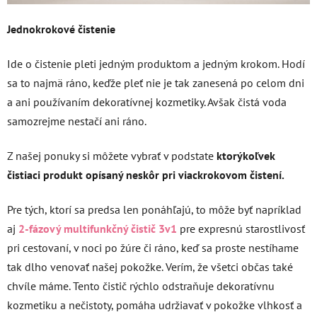
Jednokrokové čistenie
Ide o čistenie pleti jedným produktom a jedným krokom. Hodí
sa to najmä ráno, keďže pleť nie je tak zanesená po celom dni
a ani používaním dekoratívnej kozmetiky. Avšak čistá voda
samozrejme nestačí ani ráno.
Z našej ponuky si môžete vybrať v podstate
ktorýkoľvek
čistiaci produkt opísaný neskôr pri viackrokovom čistení.
Pre tých, ktorí sa predsa len ponáhľajú, to môže byť napríklad
aj
2-fázový multifunkčný čistič 3v1
pre expresnú starostlivosť
pri cestovaní, v noci po žúre či ráno, keď sa proste nestíhame
tak dlho venovať našej pokožke. Verím, že všetci občas také
chvíle máme. Tento čistič rýchlo odstraňuje dekoratívnu
kozmetiku a nečistoty, pomáha udržiavať v pokožke vlhkosť a