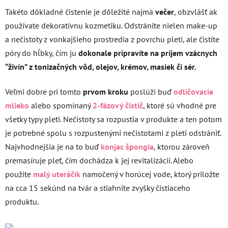
Takéto dôkladné čistenie je dôležité najmä
večer
, obzvlášť ak
používate dekoratívnu kozmetiku. Odstránite nielen make-up
a nečistoty z vonkajšieho prostredia z povrchu pleti, ale čistíte
póry do hĺbky, čím ju
dokonale pripravíte na príjem vzácnych
“živín” z tonizačných vôd, olejov, krémov, masiek či sér.
Veľmi dobre pri tomto
prvom kroku
poslúži buď
odličovacie
mlieko
alebo spomínaný
2-fázový čistič
, ktoré sú vhodné pre
všetky typy pleti. Nečistoty sa rozpustia v produkte a ten potom
je potrebné spolu s rozpustenými nečistotami z pleti odstrániť.
Najvhodnejšia je na to buď
konjac špongia
, ktorou zároveň
premasíruje pleť, čím dochádza k jej revitalizácii. Alebo
použite
malý uteráčik
namočený v horúcej vode, ktorý priložte
na cca 15 sekúnd na tvár a stiahnite zvyšky čistiaceho
produktu.