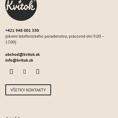
t
i
e
+421 948 001 330
(okrem telefonického poradenstva, pracovné dni 9.00 –
17.00)
obchod
@
kvitok.sk
info@kvitok.sk
VŠETKY KONTAKTY