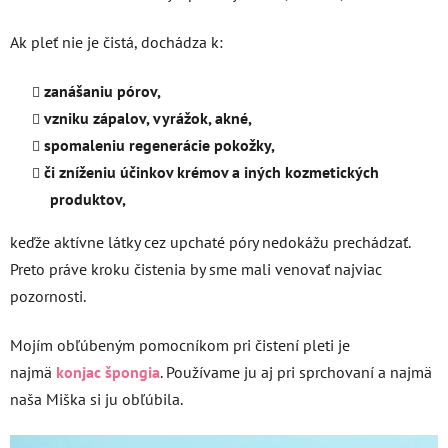
Ak pleť nie je čistá, dochádza k:
zanášaniu pórov,
vzniku zápalov, vyrážok, akné,
spomaleniu regenerácie pokožky,
či zníženiu účinkov krémov a iných kozmetických
produktov,
keďže aktívne látky cez upchaté póry nedokážu prechádzať.
Preto práve kroku čistenia by sme mali venovať najviac
pozornosti.
Mojím obľúbeným pomocníkom pri čistení pleti je
najmä
konjac špongia
. Používame ju aj pri sprchovaní a najmä
naša Miška si ju obľúbila.