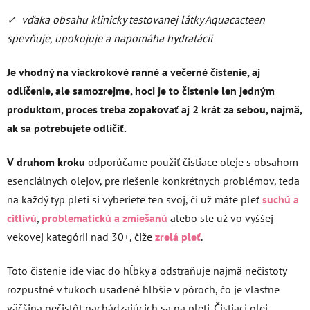
✓ vďaka obsahu klinicky testovanej
látky Aquacacteen
spevňuje,
upokojuje a napomáha hydratácii
Je vhodný na viackrokové ranné a večerné čistenie, aj
odlíčenie, ale samozrejme, hoci je to čistenie len jedným
produktom, proces treba zopakovať aj 2 krát za sebou, najmä,
ak sa potrebujete odlíčiť.
V druhom kroku
odporúčame použiť čistiace oleje s obsahom
esenciálnych olejov, pre riešenie konkrétnych problémov, teda
na každý typ pleti si vyberiete ten svoj, či už máte pleť
suchú a
citlivú
,
problematickú a zmiešanú
alebo ste už vo vyššej
vekovej kategórii nad 30+, čiže
zrelá pleť
.
Toto čistenie ide viac do hĺbky a odstraňuje najmä nečistoty
rozpustné v tukoch usadené hlbšie v póroch, čo je vlastne
väčšina nečistôt nachádzajúcich sa na pleti. Čistiaci olej