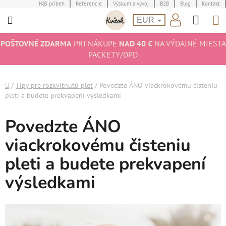
Prejsť
Náš príbeh
Referencie
Výskum a vývoj
B2B
Blog
Kontakt
Hľad
N
na
EUR
obsah
K
POŠTOVNÉ ZDARMA
PRI NÁKUPE
NAD 40 €
NA VÝDAJNÉ MIESTA
PACKETY/DPD
Domov
/
Tipy pre rozkvitnutú pleť
/
Povedzte ÁNO viackrokovému čisteniu
pleti a budete prekvapení výsledkami
Povedzte ÁNO
viackrokovému čisteniu
pleti a budete prekvapení
výsledkami