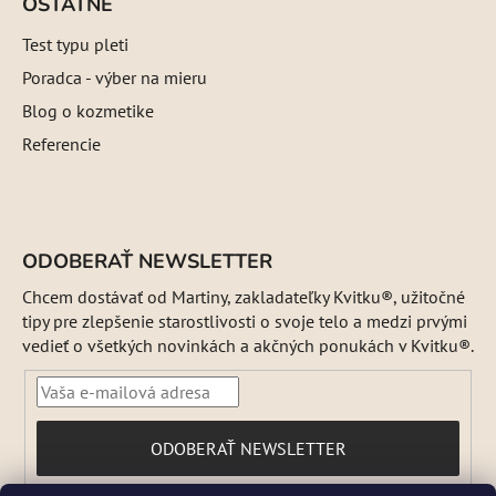
OSTATNÉ
Test typu pleti
Poradca - výber na mieru
Blog o kozmetike
Referencie
ODOBERAŤ NEWSLETTER
Chcem dostávať od Martiny, zakladateľky Kvitku®, užitočné
tipy pre zlepšenie starostlivosti o svoje telo a medzi prvými
vedieť o všetkých novinkách a akčných ponukách v Kvitku®.
PRIHLÁSIŤ
ODOBERAŤ NEWSLETTER
SA