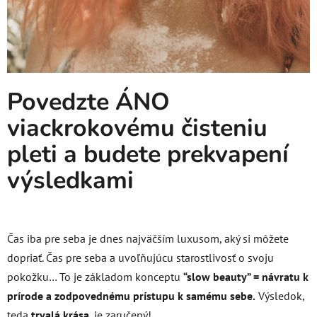
Povedzte ÁNO
viackrokovému čisteniu
pleti a budete prekvapení
výsledkami
Čas iba pre seba je dnes najväčším luxusom, aký si môžete
dopriať. Čas pre seba a uvoľňujúcu starostlivosť o svoju
pokožku… To je základom konceptu
“slow beauty” = návratu k
prírode a zodpovednému prístupu k samému sebe.
Výsledok,
teda
trvalá krása
, je zaručený!