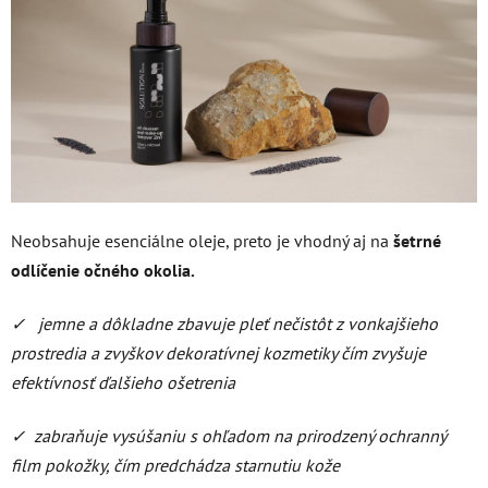
Neobsahuje esenciálne oleje, preto je vhodný aj na
šetrné
odlíčenie očného okolia.
✓ jemne a dôkladne zbavuje pleť
nečistôt z vonkajšieho
prostredia
a zvyškov dekoratívnej kozmetiky
čím zvyšuje
efektívnosť ďalšieho
ošetrenia
✓ zabraňuje vysúšaniu s ohľadom
na prirodzený ochranný
film
pokožky, čím predchádza
starnutiu kože