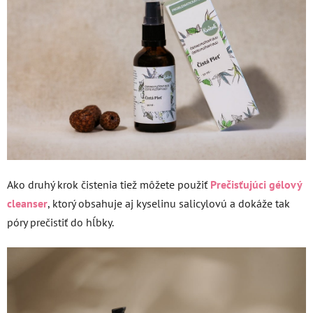
Ako druhý krok čistenia tiež môžete použiť
Prečisťujúci gélový
cleanser
, ktorý obsahuje aj kyselinu salicylovú a dokáže tak
póry prečistiť do hĺbky.