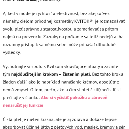
Aj keď v móde je rýchlosť a efektívnosť, bez akejkoľvek
námahy, cieľom prírodnej kozmetiky KVITOK® je rozmaznávať
svoju pleť správnou starostlivosťou a zameriavať sa pritom
najmä na prevenciu. Zázraky na počkanie sa totiž nedejú a iba
rozumný prístup k samému sebe môže prinášať dlhodobé
výsledky.
Vychutnajte si spolu s Kvitkom skrášľujúce rituály a začnite
tým
najdôležitejším krokom – čistením pleti.
Bez tohto kroku
žiaden ďalší, ako je napríklad nanášanie krémov, absolútne
nemá zmysel. O tom, prečo, ako a čím si pleť čistiť/nečistiť, si
prečítajte v článku:
Ako si vyčistiť pokožku a zároveň
nenarušiť jej funkcie
Čistá pleť je nielen krásna, ale je aj zdravá a dokáže lepšie
absorbovať účinné látky z pleťových vôd, masiek, krémov a sér.