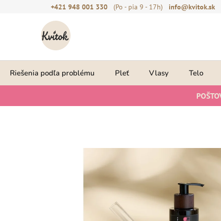
Prejsť
+421 948 001 330
(Po - pia 9 - 17h)
info@kvitok.sk
na
obsah
Riešenia podľa problému
Pleť
Vlasy
Telo
POŠTO