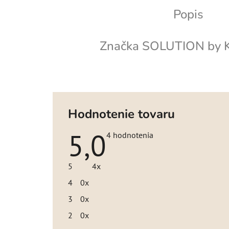
Popis
Značka
SOLUTION by K
Hodnotenie tovaru
5,0
Priemerné
4 hodnotenia
hodnotenie
produktu
je
5
4x
5,0
z
4
0x
5
hviezdičiek.
3
0x
2
0x