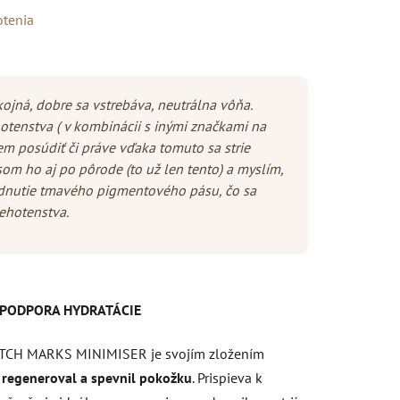
otenia
ojná, dobre sa vstrebáva, neutrálna vôňa.
otenstva ( v kombinácii s inými značkami na
m posúdiť či práve vďaka tomuto sa strie
som ho aj po pôrode (to už len tento) a myslím,
dnutie tmavého pigmentového pásu, čo sa
ehotenstva.
, PODPORA HYDRATÁCIE
ETCH MARKS MINIMISER je svojím zložením
 regeneroval a spevnil pokožku
.
Prispieva k