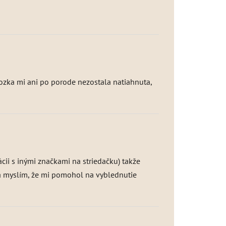
ozka mi ani po porode nezostala natiahnuta,
ii s inými značkami na striedačku) takže
 a myslím, že mi pomohol na vyblednutie