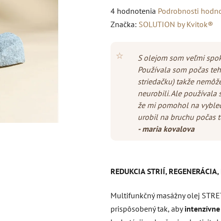
Priemerné
4 hodnotenia
Podrobnosti hodn
hodnotenie
Značka:
SOLUTION by Kvitok®
produktu
je
⭐
S olejom som veľmi spok
5,0
Používala som počas teh
z
striedačku) takže nemôže
5
neurobili. Ale používala 
hviezdičiek.
že mi pomohol na vyble
urobil na bruchu počas t
- maria kovalova
REDUKCIA STRIÍ, REGENERÁCIA
Multifunkčný masážny olej STR
prispôsobený tak, aby
intenzívne