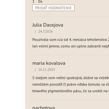
1
0x
PRIDAŤ HODNOTENIE
V
ý
p
Julia Dacejova
i
|
24.7.2026
Hodnotenie produktu je 5 z 5 hviezdičiek.
s
h
Pouzivala som cca od 4. mesiaca tehotenstva 
o
len velmi jemne, comu asi uplne zabranit nej
d
n
o
maria kovalova
t
|
26.11.2025
Hodnotenie produktu je 5 z 5 hviezdičiek.
e
n
S olejom som veľmi spokojná, dobre sa vstrebá
í
nemôžem posúdiť či práve vďaka tomuto sa stri
tmavého pigmentového pásu, čo sa urobil na 
pachotova