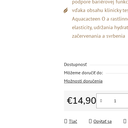
podpore bariérovej funkc
vďaka obsahu klinicky te
Aquacacteen O a rastlin
elasticity, udržania hydra
začervenania a svrbenia
Dostupnosť
Môžeme doručiť do:
Možnosti doručenia
€14,90
Jednotková cena:
Tlač
Opýtať sa