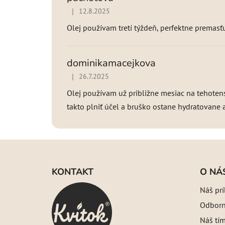
|
12.8.2025
Hodnotenie produktu je 5 z 5 hviezdičiek.
Olej používam tretí týždeň, perfektne premasť
dominikamacejkova
|
26.7.2025
Hodnotenie produktu je 5 z 5 hviezdičiek.
Olej používam už približne mesiac na tehoten
takto plniť účel a bruško ostane hydratovane a 
Z
á
KONTAKT
O NÁ
p
Náš pr
ä
Odborný
t
i
Náš tí