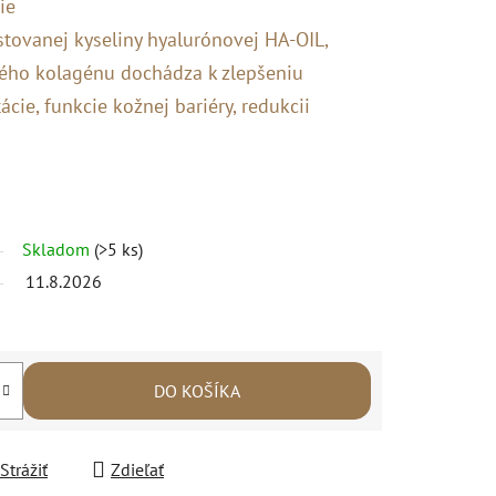
ie
stovanej kyseliny hyalurónovej HA-OIL,
ného kolagénu dochádza k zlepšeniu
tácie, funkcie kožnej bariéry, redukcii
Skladom
(>5 ks)
11.8.2026
DO KOŠÍKA
Strážiť
Zdieľať