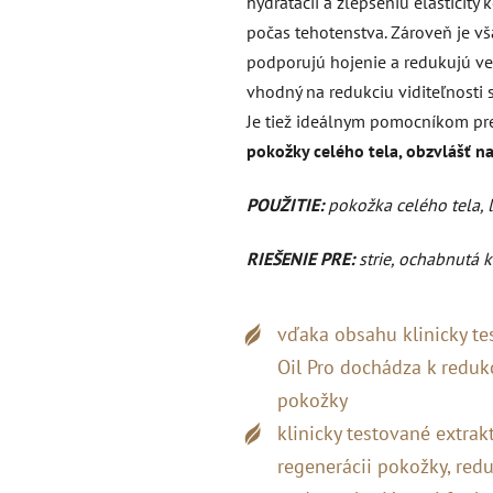
hydratácii a zlepšeniu elasticity
počas tehotenstva. Zároveň je vša
podporujú hojenie a redukujú veľk
vhodný na redukciu viditeľnosti st
Je tiež ideálnym pomocníkom p
pokožky celého tela, obzvlášť na
POUŽITIE:
pokožka celého tela, l
RIEŠENIE PRE:
strie, ochabnutá k
vďaka obsahu klinicky t
Oil Pro dochádza k redukci
pokožky
klinicky testované extrak
regenerácii pokožky, redu