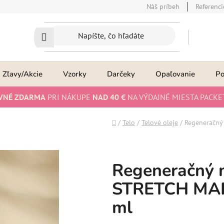
Náš príbeh
Referenci
Zľavy/Akcie
Vzorky
Darčeky
Opaľovanie
P
VNÉ ZDARMA
PRI NÁKUPE
NAD 40 €
NA VÝDAJNÉ MIESTA PACKE
Domov
/
Telo
/
Telové oleje
/
Regeneračný
Regeneračný m
STRETCH MAR
ml