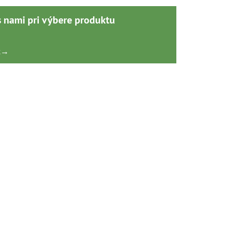
s nami pri výbere produktu
k
→