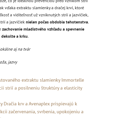
 kože, čo je ideálnou prevenciou pred vznikom strií
k vďaka extraktu slamienky a dračej krvi, ktoré
osť a viditeľnosť už vzniknutých strií a jazvičiek,
rií a jazvičiek
nielen počas obdobia tehotenstva
.
re
zachovanie mladistvého vzhľadu a spevnenie
 dekolte a krku
.
okálne aj na tvár
oža, jazvy
estovaného extraktu slamienky Immortelle
i strií a posilneniu štruktúry a elasticity
ty Dračia krv a Avenaplex prispievajú k
kcii začervenania, svrbenia, upokojeniu a