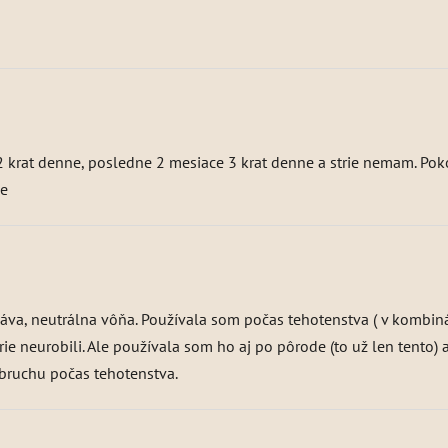
2 krat denne, posledne 2 mesiace 3 krat denne a strie nemam. Pok
de
va, neutrálna vôňa. Používala som počas tehotenstva ( v kombinác
e neurobili. Ale používala som ho aj po pôrode (to už len tento)
bruchu počas tehotenstva.