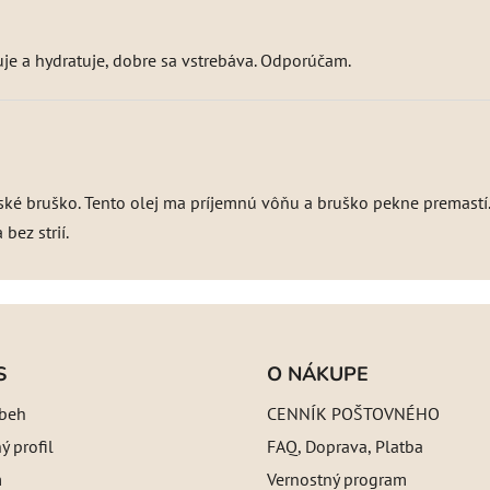
uje a hydratuje, dobre sa vstrebáva. Odporúčam.
ské bruško. Tento olej ma príjemnú vôňu a bruško pekne premastí.
bez strií.
S
O NÁKUPE
íbeh
CENNÍK POŠTOVNÉHO
 profil
FAQ, Doprava, Platba
m
Vernostný program