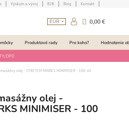
e
Výskum a vývoj
B2B
Blog
Kontakt
0,00 €
EUR
NÁKUPNÝ
KOŠÍK
omôcky
Produktové rady
Pre koho?
Hodnotenie o
TY/DPD
 masážny olej - STRETCH MARKS MINIMISER - 100 ml
asážny olej -
KS MINIMISER - 100