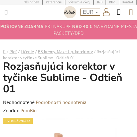
Prejsť
Náš príbeh
Referencie
Výskum a vývoj
B2B
Blog
Kontakt
Hľad
N
na
EUR
obsah
K
POŠTOVNÉ ZDARMA
PRI NÁKUPE
NAD 40 €
NA VÝDAJNÉ MIESTA
PACKETY/DPD
Domov
/
Pleť
/
Líčenie
/
BB krémy, Make Up, korektory
/
Rozjasňujúci
korektor v tyčinke Sublime - Odtieň 01
Rozjasňujúci korektor v
tyčinke Sublime - Odtieň
01
Priemerné
Neohodnotené
Podrobnosti hodnotenia
hodnotenie
Značka:
PuroBio
produktu
OVERENÁ ZNAČKA
je
0,0