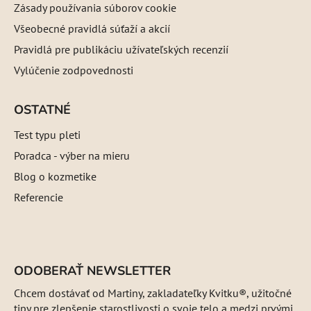
Zásady používania súborov cookie
Všeobecné pravidlá súťaží a akcií
Pravidlá pre publikáciu užívateľských recenzií
Vylúčenie zodpovednosti
OSTATNÉ
Test typu pleti
Poradca - výber na mieru
Blog o kozmetike
Referencie
ODOBERAŤ NEWSLETTER
Chcem dostávať od Martiny, zakladateľky Kvitku®, užitočné
tipy pre zlepšenie starostlivosti o svoje telo a medzi prvými