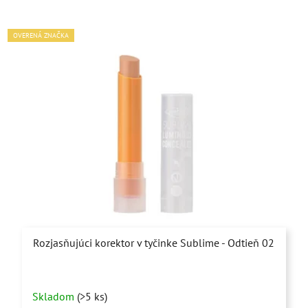
OVERENÁ ZNAČKA
Rozjasňujúci korektor v tyčinke Sublime - Odtieň 02
Priemerné
Skladom
(>5 ks)
hodnotenie