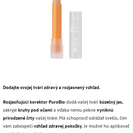
z
5
hviezdičiek.
Dodajte svojej tvári zdravý a rozjasnený vzhľad.
Rozjasňujúci korektor PuroBio
dodá vašej tvári
kúzelný jas,
zakryje
kruhy pod očami
a vďaka nemu pekne
vyniknú
prirodzené črty
vašej tváre. Má schopnosť odrážať svetlo, čím
vám zabezpečí
vzhľad zdravej pokožky
. Je možné ho aplikovať