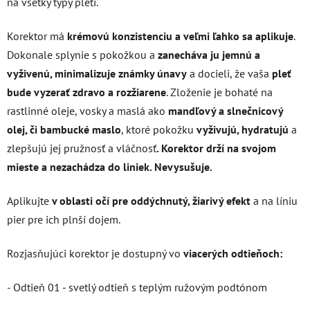
na všetky typy pleti.
Korektor má
krémovú konzistenciu a veľmi ľahko sa aplikuje
.
Dokonale splynie s pokožkou a
zanecháva ju jemnú a
vyživenú, minimalizuje známky únavy
a docieli, že vaša
pleť
bude vyzerať zdravo a rozžiarene
. Zloženie je bohaté na
rastlinné oleje, vosky a maslá ako
mandľový a slnečnicový
olej, či bambucké maslo
, ktoré pokožku
vyživujú, hydratujú
a
zlepšujú jej pružnosť a vláčnosť
. Korektor drží na svojom
mieste a nezachádza do liniek. Nevysušuje.
Aplikujte
v oblasti očí pre oddýchnutý, žiarivý efekt
a na líniu
pier pre ich plnší dojem.
Rozjasňujúci korektor je dostupný vo
viacerých odtieňoch:
- Odtieň 01 - svetlý odtieň s teplým ružovým podtónom