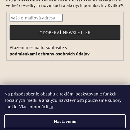
vedieť o všetkých novinkách a akčných ponukách v Kvitku®.
PRIHLÁSIŤ
ODOBERAŤ NEWSLETTER
SA
Vložením e-mailu súhlasíte s
podmienkami ochrany osobných údajov
Vytvoril Shoptet
a
Adatelier
Na prispôsobenie obsahu a reklám, poskytovanie funkcií
Copyright 2026
Kvitok
. Všetky práva vyhradené.
Upraviť
sociálnych médií a analýzu návštevnosti používame súbory
DŇA 5 a 6 AUGUSTA NEBUDEME ODOSIELAŤ ŽIADNE ZÁSIELKY. ☀️
nastavenie cookies
cookie. Viac informácií
tu
.
Letná prevádzka: Počas horúcich dní chránime kvalitu našich výrobkov,
preto sa môže dodanie mierne predĺžiť. V piatky zásielky neodosielame.
Pri extrémnych horúčavách môžeme odoslanie dočasne pozastaviť.
Nastavenie
Niektoré produkty sú počas leta dočasne nedostupné, pretože by sa
mohli pri preprave poškodiť. 📦 Prosíme, zásielku si vyzdvihnite čo