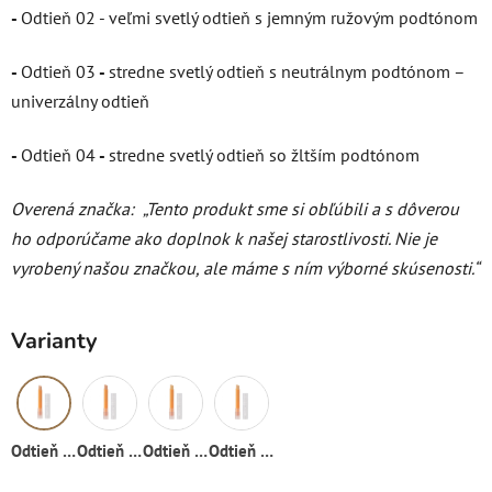
-
Odtieň 02 - veľmi svetlý odtieň s jemným ružovým podtónom
-
Odtieň 03
-
stredne svetlý odtieň s neutrálnym podtónom –
univerzálny odtieň
-
Odtieň 04
-
stredne svetlý odtieň so žltším podtónom
Overená značka:
„Tento produkt sme si obľúbili a s dôverou
ho odporúčame ako doplnok k našej starostlivosti. Nie je
vyrobený našou značkou, ale máme s ním výborné skúsenosti.“
Varianty
Odtieň 01
Odtieň 02
Odtieň 03
Odtieň 04