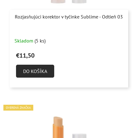
Rozjasňujúci korektor v tyčinke Sublime - Odtieň 03
Priemerné
Skladom
(5 ks)
hodnotenie
produktu
€11,50
je
5,0
DO KOŠÍKA
z
5
hviezdičiek.
OVERENÁ ZNAČKA