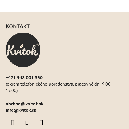
Z
á
KONTAKT
p
ä
t
i
e
+421 948 001 330
(okrem telefonického poradenstva, pracovné dni 9.00 –
17.00)
obchod
@
kvitok.sk
info@kvitok.sk