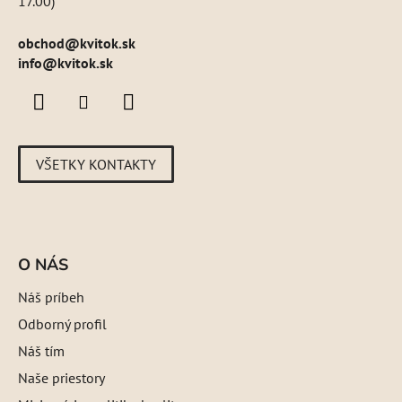
17.00)
obchod
@
kvitok.sk
info@kvitok.sk
VŠETKY KONTAKTY
O NÁS
Náš príbeh
Odborný profil
Náš tím
Naše priestory