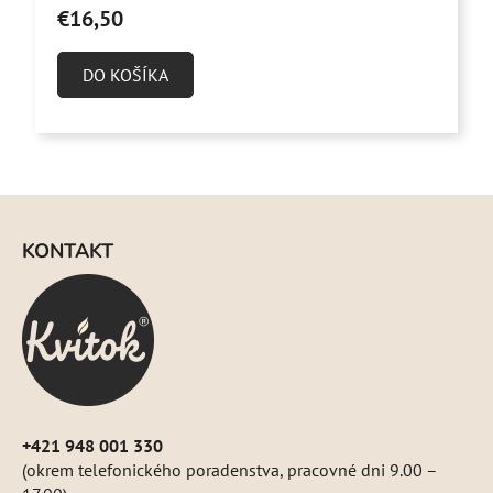
€16,50
DO KOŠÍKA
Z
á
KONTAKT
p
ä
t
i
e
+421 948 001 330
(okrem telefonického poradenstva, pracovné dni 9.00 –