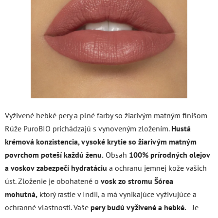
hviezdičiek.
Vyživené hebké pery a plné farby so žiarivým matným finišom
Rúže PuroBIO prichádzajú s vynoveným zložením.
Hustá
krémová konzistencia, vysoké krytie so žiarivým matným
povrchom poteší každú ženu.
Obsah
100% prírodných olejov
a voskov
zabezpečí hydratáciu
a ochranu jemnej kože vašich
úst. Zloženie je obohatené o
vosk zo stromu Šórea
mohutná,
ktorý rastie v Indii, a má vynikajúce vyživujúce a
ochranné vlastnosti. Vaše
pery budú vyživené a hebké.
Je