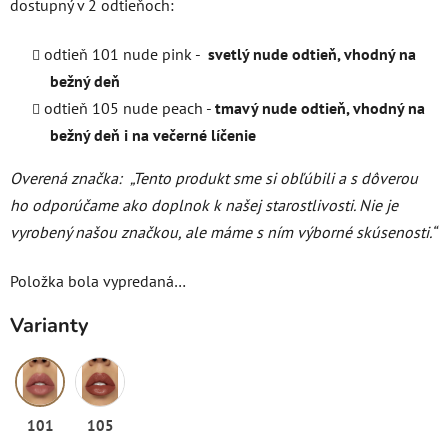
dostupný v 2 odtieňoch:
odtieň 101 nude pink -
svetlý nude odtieň,
vhodný na
bežný deň
odtieň 105 nude peach -
tmavý nude odtieň,
vhodný na
bežný deň i na večerné líčenie
Overená značka:
„Tento produkt sme si obľúbili a s dôverou
ho odporúčame ako doplnok k našej starostlivosti. Nie je
vyrobený našou značkou, ale máme s ním výborné skúsenosti.“
Položka bola vypredaná…
Varianty
101
105