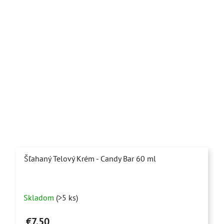
Šľahaný Telový Krém - Candy Bar 60 ml
Priemerné
Skladom
(>5 ks)
hodnotenie
produktu
€7,50