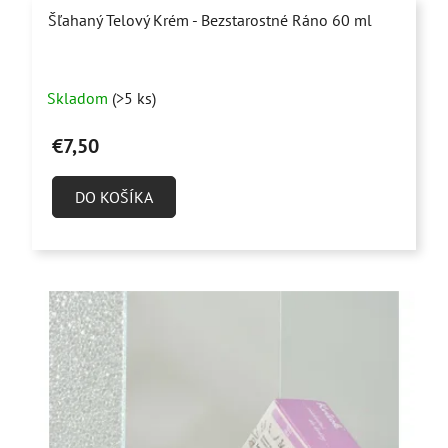
Šľahaný Telový Krém - Bezstarostné Ráno 60 ml
Priemerné
Skladom
(>5 ks)
hodnotenie
produktu
€7,50
je
4,9
DO KOŠÍKA
z
5
hviezdičiek.