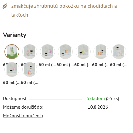
zmäkčuje zhrubnutú pokožku na chodidlách a
lakťoch
Varianty
60 ml (sklenený téglik)
60 ml (sklenený téglik)
60 ml (sklenený téglik)
60 ml (sklenený téglik)
60 ml (sklenený téglik)
60 ml (sklenený téglik)
60 ml (sklenený téglik)
60 ml (sklenený téglik)
60 ml (sklenený téglik)
Dostupnosť
Skladom
(>5 ks)
Môžeme doručiť do:
10.8.2026
Možnosti doručenia