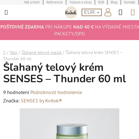
Prejsť
Náš príbeh
Referencie
Výskum a vývoj
B2B
Blog
Kontakt
Hľad
N
na
EUR
obsah
K
POŠTOVNÉ ZDARMA
PRI NÁKUPE
NAD 40 €
NA VÝDAJNÉ MIESTA
PACKETY/DPD
Domov
/
Telo
/
Šľahané telové maslá
/
Šľahaný telový krém SENSES –
Thunder 60 ml
Šľahaný telový krém
SENSES – Thunder 60 ml
Priemerné
9 hodnotení
Podrobnosti hodnotenia
hodnotenie
Značka:
SENSES by Kvitok®
produktu
je
4,7
z