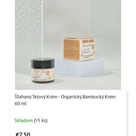
Šľahaný Telový Krém - Organický Bambucký Krém
60 ml
Priemerné
Skladom
(>5 ks)
hodnotenie
produktu
€7,50