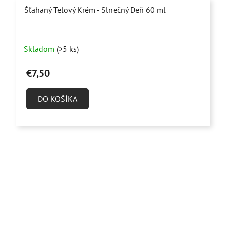
Šľahaný Telový Krém - Slnečný Deň 60 ml
Priemerné
Skladom
(>5 ks)
hodnotenie
produktu
€7,50
je
5,0
DO KOŠÍKA
z
5
hviezdičiek.