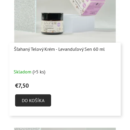
Šľahaný Telový Krém - Levanduľový Sen 60 ml
Priemerné
Skladom
(>5 ks)
hodnotenie
produktu
€7,50
je
4,9
DO KOŠÍKA
z
5
hviezdičiek.