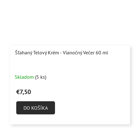
Šľahaný Telový Krém - Vianočný Večer 60 ml
Priemerné
Skladom
(5 ks)
hodnotenie
produktu
€7,50
je
5,0
DO KOŠÍKA
z
5
hviezdičiek.