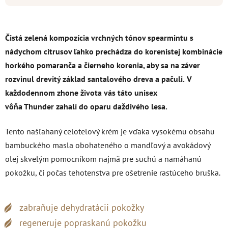
Čistá zelená kompozícia vrchných tónov spearmintu s
nádychom citrusov ľahko prechádza do korenistej kombinácie
horkého pomaranča a čierneho korenia, aby sa na záver
rozvinul drevitý základ santalového dreva a pačuli.
V
každodennom zhone života vás táto unisex
vôňa Thunder zahalí do oparu daždivého lesa.
Tento našľahaný celotelový krém je vďaka vysokému obsahu
bambuckého masla obohateného o mandľový a avokádový
olej skvelým pomocníkom najmä pre suchú a namáhanú
pokožku, či počas tehotenstva pre ošetrenie rastúceho bruška.
zabraňuje dehydratácii pokožky
regeneruje popraskanú pokožku