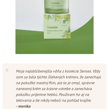
5
hviezdičiek.
⭐
Moja najobľúbenejšia vôňa z kolekcie Senses. Vždy
som sa bála týchto šľahaných krémov, že zanechajú
na pokožke mastný film, ale to je omyl, správne
nanesený krém sa krásne vstrebe a zanecháva
pokožku príjemne hebkú. Používam ho aj na
tetovania a tie nikdy neboli na pohľad krajšie.
- monika