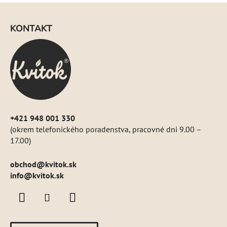
Z
á
KONTAKT
p
ä
t
i
e
+421 948 001 330
(okrem telefonického poradenstva, pracovné dni 9.00 –
17.00)
obchod
@
kvitok.sk
info@kvitok.sk