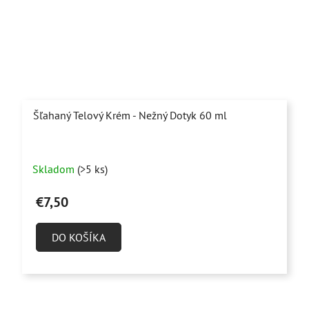
Šľahaný Telový Krém - Nežný Dotyk 60 ml
Priemerné
Skladom
(>5 ks)
hodnotenie
produktu
€7,50
je
4,9
DO KOŠÍKA
z
5
hviezdičiek.