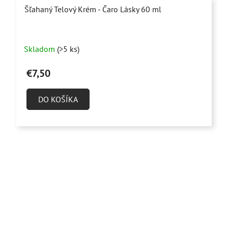
Šľahaný Telový Krém - Čaro Lásky 60 ml
Priemerné
Skladom
(>5 ks)
hodnotenie
produktu
€7,50
je
4,9
DO KOŠÍKA
z
5
hviezdičiek.