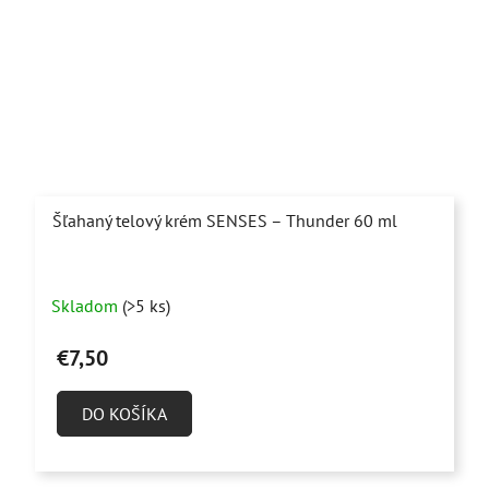
Šľahaný telový krém SENSES – Thunder 60 ml
Priemerné
Skladom
(>5 ks)
hodnotenie
produktu
€7,50
je
4,7
DO KOŠÍKA
z
5