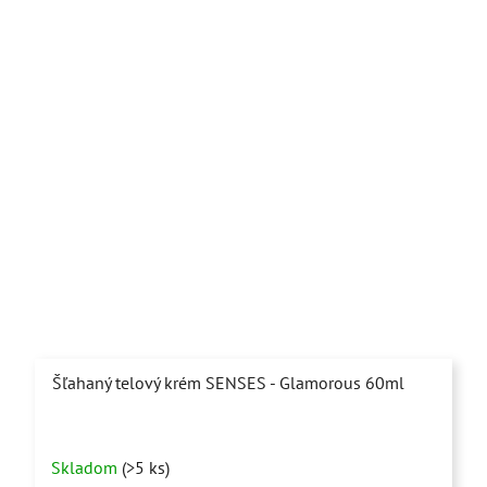
hviezdičiek.
Šľahaný telový krém SENSES - Glamorous 60ml
Priemerné
Skladom
(>5 ks)
hodnotenie