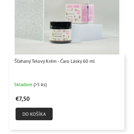
Šľahaný Telový Krém - Čaro Lásky 60 ml
Priemerné
Skladom
(>5 ks)
hodnotenie
produktu
€7,50
je
4,9
DO KOŠÍKA
z
5