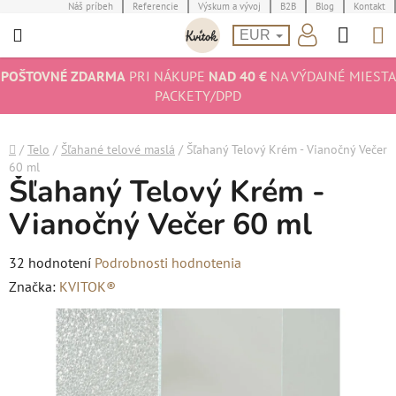
Prejsť
Náš príbeh
Referencie
Výskum a vývoj
B2B
Blog
Kontakt
Hľad
N
na
EUR
obsah
K
POŠTOVNÉ ZDARMA
PRI NÁKUPE
NAD 40 €
NA VÝDAJNÉ MIESTA
PACKETY/DPD
Domov
/
Telo
/
Šľahané telové maslá
/
Šľahaný Telový Krém - Vianočný Večer
60 ml
Šľahaný Telový Krém -
Vianočný Večer 60 ml
Priemerné
32 hodnotení
Podrobnosti hodnotenia
hodnotenie
Značka:
KVITOK®
produktu
je
5,0
z