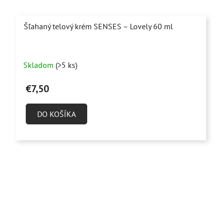
Šľahaný telový krém SENSES – Lovely 60 ml
Priemerné
Skladom
(>5 ks)
hodnotenie
produktu
€7,50
je
4,8
DO KOŠÍKA
z
5
hviezdičiek.