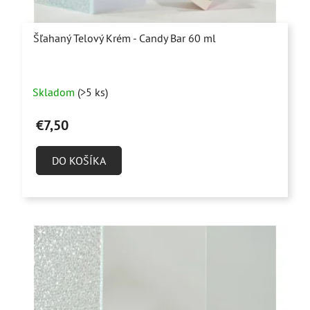
Šľahaný Telový Krém - Candy Bar 60 ml
Priemerné
Skladom
(>5 ks)
hodnotenie
produktu
€7,50
je
5,0
DO KOŠÍKA
z
5
hviezdičiek.