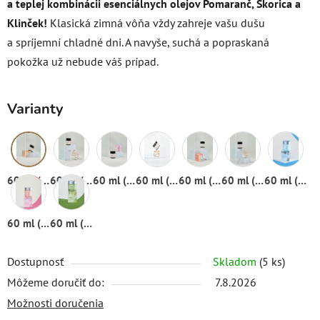
a teplej kombinácii esenciálnych olejov Pomaranč, Škorica a
Klinček!
Klasická zimná vôňa vždy zahreje vašu dušu
a spríjemní chladné dni. A navyše, suchá a popraskaná
pokožka už nebude váš prípad.
Varianty
60 ml (sklenený téglik)
60 ml (sklenený téglik)
60 ml (sklenený téglik)
60 ml (sklenený téglik)
60 ml (sklenený téglik)
60 ml (sklenený téglik)
60 ml (sklenený téglik)
60 ml (sklenený téglik)
60 ml (sklenený téglik)
Dostupnosť
Skladom
(5 ks)
Môžeme doručiť do:
7.8.2026
Možnosti doručenia