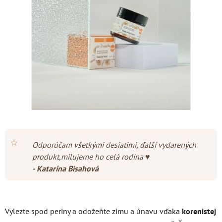
5
hviezdičiek.
⭐
Odporúčam všetkými desiatimi, ďalší vydarených
produkt,milujeme ho celá rodina ♥️
- Katarína Bisahová
Vylezte spod periny a odožeňte zimu a únavu vďaka
korenistej