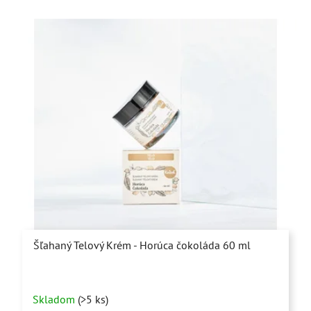
hviezdičiek.
Šľahaný Telový Krém - Horúca čokoláda 60 ml
Priemerné
Skladom
(>5 ks)
hodnotenie