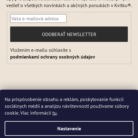
vedieť o všetkých novinkách a akčných ponukách v Kvitku®.
PRIHLÁSIŤ
ODOBERAŤ NEWSLETTER
SA
Vložením e-mailu súhlasíte s
podmienkami ochrany osobných údajov
Vytvoril Shoptet
a
Adatelier
Na prispôsobenie obsahu a reklám, poskytovanie funkcií
Copyright 2026
Kvitok
. Všetky práva vyhradené.
Upraviť
sociálnych médií a analýzu návštevnosti používame súbory
DŇA 5 a 6 AUGUSTA NEBUDEME ODOSIELAŤ ŽIADNE ZÁSIELKY. ☀️
nastavenie cookies
cookie. Viac informácií
tu
.
Letná prevádzka: Počas horúcich dní chránime kvalitu našich výrobkov,
preto sa môže dodanie mierne predĺžiť. V piatky zásielky neodosielame.
Pri extrémnych horúčavách môžeme odoslanie dočasne pozastaviť.
Nastavenie
Niektoré produkty sú počas leta dočasne nedostupné, pretože by sa
mohli pri preprave poškodiť. 📦 Prosíme, zásielku si vyzdvihnite čo