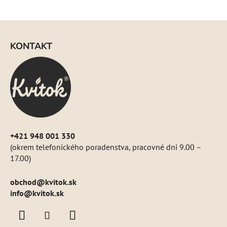
hviezdičiek.
Z
á
KONTAKT
p
ä
t
i
e
+421 948 001 330
(okrem telefonického poradenstva, pracovné dni 9.00 –
17.00)
obchod
@
kvitok.sk
info@kvitok.sk