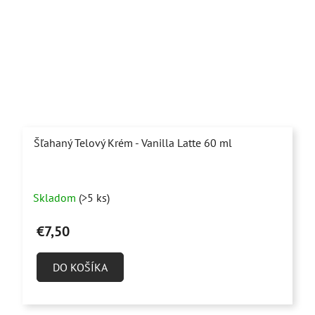
Šľahaný Telový Krém - Vanilla Latte 60 ml
Priemerné
Skladom
(>5 ks)
hodnotenie
produktu
€7,50
je
4,8
DO KOŠÍKA
z
5