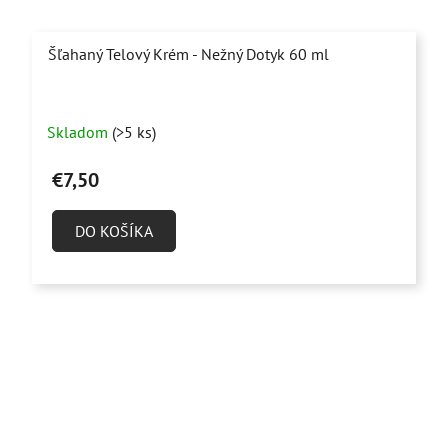
Šľahaný Telový Krém - Nežný Dotyk 60 ml
Priemerné
Skladom
(>5 ks)
hodnotenie
produktu
€7,50
je
4,9
DO KOŠÍKA
z
5
hviezdičiek.