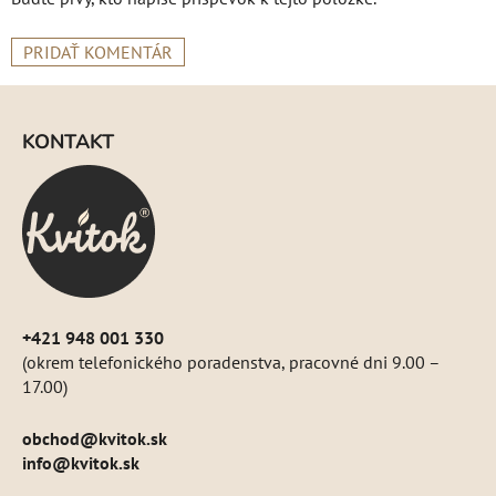
PRIDAŤ KOMENTÁR
Z
á
KONTAKT
p
ä
t
i
e
+421 948 001 330
(okrem telefonického poradenstva, pracovné dni 9.00 –
17.00)
obchod
@
kvitok.sk
info@kvitok.sk