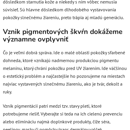
dôsledkom starnutia kože a niekedy s ním vôbec nemusia
súvisieť. Sú hlavne dôsledkom dlhodobého vystavovania
pokožky slnečnému žiareniu, preto trápia aj mladú generáciu.
Vznik pigmentových škvŕn dokážeme
významne ovplyvniť
Čo je veľmi dobrá správa. Ide o malé oblasti pokožky sfarbené
dohneda, ktoré vznikajú nadmernou produkciou pigmentu
melanínu, ktorý chráni pokožku pred UV žiarením. Ide väčšinou
o estetický problém a najčastejšie ho pozorujeme na miestach
najviac vystavených slnečnému žiareniu, ako je tvár, dekolt a
ruky.
Vznik pigmentácií patrí medzi tzv. stavy pleti, ktoré
potrebujeme riešiť. Vyberajte si teda na ich cielenú prevenciu
alebo elimináciu najmä doplnkové produkty, čiže séra,
peelingy, masky či pomôcky (napr. dermálny valček