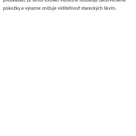
pokožky a výrazne znižuje viditeľnosť stareckých škvŕn.