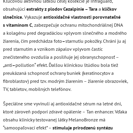
Kľúčovou aktívnou látkou celej kolekcie je Infraguard,
obsahujúci
extrakty z plodov Cezalpínie – Tara
a
klíčkov
slnečnice.
Vykazuje
antioxidačné vlastnosti porovnateľné
s vitamínom C
, zabezpečuje ochranu mitochondriálnej DNA
a kolagénu pred degradáciou vplyvom slnečného a modrého
žiarenia, čím predchádza foto
–
starnutiu pokožky. Chráni ju aj
pred starnutím a vznikom zápalov vplyvom častíc
znečisteného ovzdušia a posilňuje jej obranyschopnosť –
„anti
–
pollution“ efekt. Ďalšou klinickou štúdiou bola tiež
preukázaná schopnosť ochrany buniek (keratinocytov a
fibroblastov) pred tzv. modrým žiarením – žiarenie obrazoviek,
TV, tabletov, mobilných telefónov.
Špeciálne sme vyvinuli aj antioxidačné sérum na letné dni,
ktoré zároveň podporí zdravé opálenie – Tan enhancer. Vďaka
obsahu klinicky testovanej látky MelanoBronze má
“samoopaľovací efekt” –
stimuluje prirodzenú syntézu