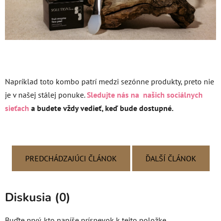
Napríklad toto kombo patrí medzi sezónne produkty, preto nie
je v našej stálej ponuke.
Sledujte nás na našich sociálnych
sieťach
a budete vždy vedieť, keď bude dostupné.
PREDCHÁDZAJÚCI ČLÁNOK
ĎALŠÍ ČLÁNOK
Diskusia (0)
Buďte prvý, kto napíše príspevok k tejto položke.