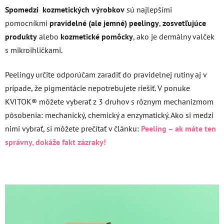
Spomedzi kozmetických výrobkov
sú najlepšími
pomocníkmi
pravidelné (ale jemné) peelingy
,
zosvetľujúce
produkty
alebo
kozmetické pomôcky
, ako je dermálny valček
s mikroihličkami.
Peelingy určite odporúčam zaradiť do pravidelnej rutiny aj v
prípade, že pigmentácie nepotrebujete riešiť. V ponuke
KVITOK® môžete vyberať z 3 druhov s rôznym mechanizmom
pôsobenia: mechanický, chemický a enzymatický. Ako si medzi
nimi vybrať, si môžete prečítať v článku:
Peeling – ak máte ten
správny, dokáže fakt zázraky!