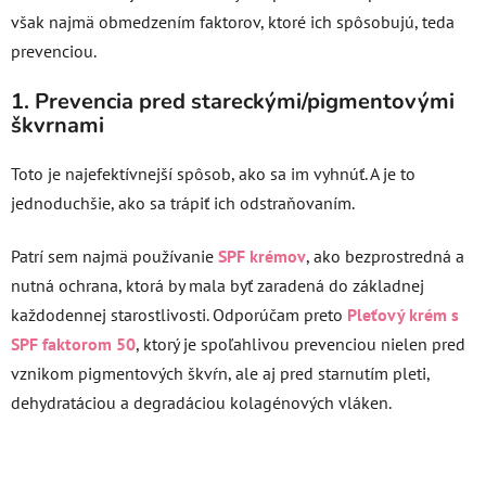
však najmä obmedzením faktorov, ktoré ich spôsobujú, teda
prevenciou.
1. Prevencia pred stareckými/pigmentovými
škvrnami
Toto je najefektívnejší spôsob, ako sa im vyhnúť. A je to
jednoduchšie, ako sa trápiť ich odstraňovaním.
Patrí sem najmä používanie
SPF krémov
, ako bezprostredná a
nutná ochrana, ktorá by mala byť zaradená do základnej
každodennej starostlivosti. Odporúčam preto
Pleťový krém s
SPF faktorom 50
, ktorý je spoľahlivou prevenciou nielen pred
vznikom pigmentových škvŕn, ale aj pred starnutím pleti,
dehydratáciou a degradáciou kolagénových vláken.