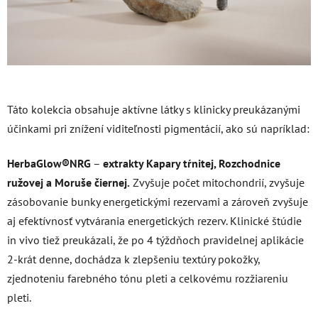
Táto kolekcia obsahuje aktívne látky s klinicky preukázanými
účinkami pri znížení viditeľnosti pigmentácií, ako sú napríklad:
HerbaGlow®NRG
–
extrakty Kapary tŕnitej, Rozchodnice
ružovej a Moruše čiernej.
Zvyšuje počet mitochondrií, zvyšuje
zásobovanie bunky energetickými rezervami a zároveň zvyšuje
aj efektívnosť vytvárania energetických rezerv. Klinické štúdie
in vivo tiež preukázali, že po 4 týždňoch pravidelnej aplikácie
2-krát denne, dochádza k zlepšeniu textúry pokožky,
zjednoteniu farebného tónu pleti a celkovému rozžiareniu
pleti.