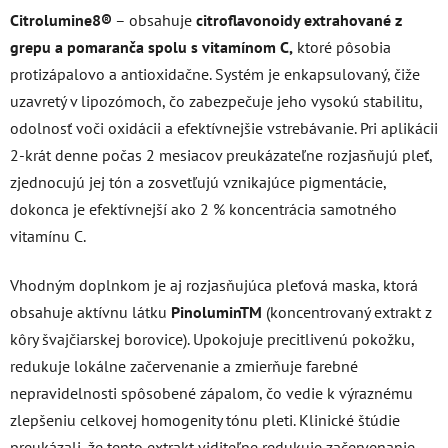
Citrolumine8®
– obsahuje
citroflavonoidy extrahované z
grepu a pomaranča spolu s vitamínom C,
ktoré pôsobia
protizápalovo a antioxidačne. Systém je enkapsulovaný, čiže
uzavretý v lipozómoch, čo zabezpečuje jeho vysokú stabilitu,
odolnosť voči oxidácii a efektívnejšie vstrebávanie. Pri aplikácii
2-krát denne počas 2 mesiacov preukázateľne rozjasňujú pleť,
zjednocujú jej tón a zosvetľujú vznikajúce pigmentácie,
dokonca je efektívnejší ako 2 % koncentrácia samotného
vitamínu C.
Vhodným doplnkom je aj rozjasňujúca pleťová maska, ktorá
obsahuje aktívnu látku
Pinolumin
TM
(koncentrovaný extrakt z
kôry švajčiarskej borovice). Upokojuje precitlivenú pokožku,
redukuje lokálne začervenanie a zmierňuje farebné
nepravidelnosti spôsobené zápalom, čo vedie k výraznému
zlepšeniu celkovej homogenity tónu pleti. Klinické štúdie
preukázali, že tento extrakt viditeľne redukuje začervenanie