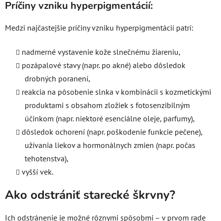
Príčiny vzniku hyperpigmentácií:
Medzi najčastejšie príčiny vzniku hyperpigmentácií patrí:
nadmerné vystavenie kože slnečnému žiareniu,
pozápalové stavy (napr. po akné) alebo dôsledok
drobných poranení,
reakcia na pôsobenie slnka v kombinácii s kozmetickými
produktami s obsahom zložiek s fotosenzibilným
účinkom (napr. niektoré esenciálne oleje, parfumy),
dôsledok ochorení (napr. poškodenie funkcie pečene),
užívania liekov a hormonálnych zmien (napr. počas
tehotenstva),
vyšší vek.
Ako odstrániť starecké škrvny?
Ich odstránenie je možné rôznymi spôsobmi – v prvom rade