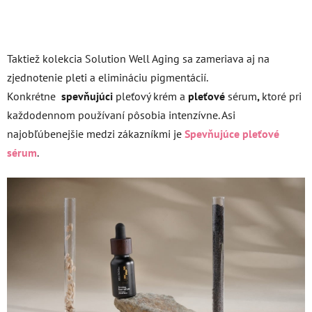
Taktiež kolekcia Solution Well Aging sa zameriava aj na
zjednotenie pleti a elimináciu pigmentácií.
Konkrétne
spevňujúci
pleťový krém a
pleťové
sérum
,
ktoré pri
každodennom používaní pôsobia intenzívne. Asi
najobľúbenejšie medzi zákazníkmi je
Spevňujúce pleťové
sérum
.