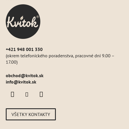
p
ä
t
i
e
+421 948 001 330
(okrem telefonického poradenstva, pracovné dni 9.00 –
17.00)
obchod
@
kvitok.sk
info@kvitok.sk
VŠETKY KONTAKTY