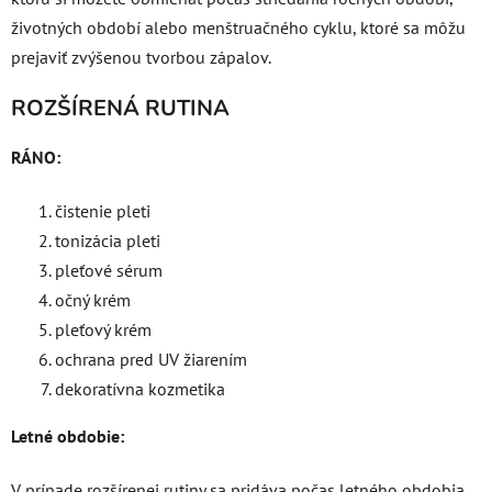
životných období alebo menštruačného cyklu, ktoré sa môžu
prejaviť zvýšenou tvorbou zápalov.
ROZŠÍRENÁ RUTINA
RÁNO:
čistenie pleti
tonizácia pleti
pleťové sérum
očný krém
pleťový krém
ochrana pred UV žiarením
dekoratívna kozmetika
Letné obdobie:
V prípade rozšírenej rutiny sa pridáva počas letného obdobia