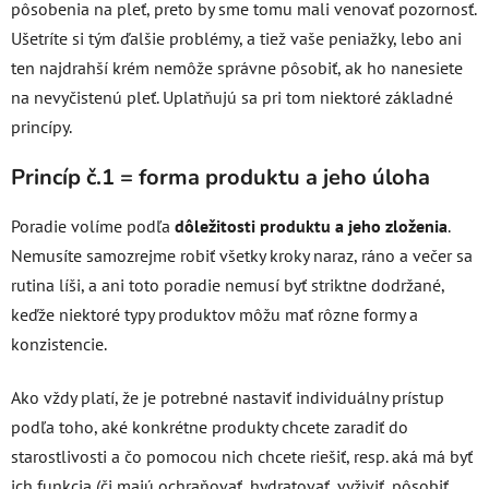
pôsobenia na pleť, preto by sme tomu mali venovať pozornosť.
Ušetríte si tým ďalšie problémy, a tiež vaše peniažky, lebo ani
ten najdrahší krém nemôže správne pôsobiť, ak ho nanesiete
na nevyčistenú pleť. Uplatňujú sa pri tom niektoré základné
princípy.
Princíp č.1 = forma produktu a jeho úloha
Poradie volíme podľa
dôležitosti produktu a jeho zloženia
.
Nemusíte samozrejme robiť všetky kroky naraz, ráno a večer sa
rutina líši, a ani toto poradie nemusí byť striktne dodržané,
keďže niektoré typy produktov môžu mať rôzne formy a
konzistencie.
Ako vždy platí, že je potrebné nastaviť individuálny prístup
podľa toho, aké konkrétne produkty chcete zaradiť do
starostlivosti a čo pomocou nich chcete riešiť, resp. aká má byť
ich funkcia (či majú ochraňovať, hydratovať, vyživiť, pôsobiť