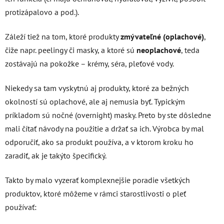
protizápalovo a pod.).
Záleží tiež na tom, ktoré produkty
zmývateľné (oplachové)
,
čiže napr. peelingy či masky, a ktoré sú
neoplachové
, teda
zostávajú na pokožke – krémy, séra, pleťové vody.
Niekedy sa tam vyskytnú aj produkty, ktoré za bežných
okolností sú oplachové, ale aj nemusia byť. Typickým
príkladom sú nočné (overnight) masky. Preto by ste dôsledne
mali čítať návody na použitie a držať sa ich. Výrobca by mal
odporučiť, ako sa produkt používa, a v ktorom kroku ho
zaradiť, ak je takýto špecifický.
Takto by malo vyzerať komplexnejšie poradie všetkých
produktov, ktoré môžeme v rámci starostlivosti o pleť
používať: