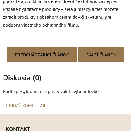
počas leta vznikli a môžete si dovoliť exfoliáciu častejšie.
Pridajte hydratačné produkty – séra a masky, a tiež môžete
zaradiť produkty s obsahom ceramidov či skvalánu pre
podporu vlastného ochranného filmu.
PREDCHÁDZAJÚCI ČLÁNOK
ĎALŠÍ ČLÁNOK
Diskusia (0)
Buďte prvý, kto napíše príspevok k tejto položke.
PRIDAŤ KOMENTÁR
Z
á
KONTAKT