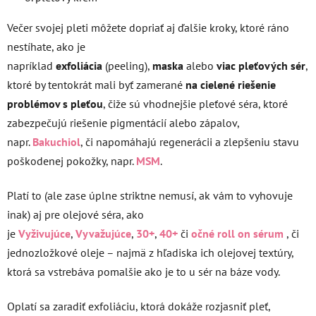
Večer svojej pleti môžete dopriať aj ďalšie kroky, ktoré ráno
nestíhate, ako je
napríklad
exfoliácia
(peeling),
maska
alebo
viac pleťových sér
,
ktoré by tentokrát mali byť zamerané
na cielené riešenie
problémov s pleťou
, čiže sú vhodnejšie pleťové séra, ktoré
zabezpečujú riešenie pigmentácií alebo zápalov,
napr.
Bakuchiol
, či napomáhajú regenerácii a zlepšeniu stavu
poškodenej pokožky, napr.
MSM
.
Platí to (ale zase úplne striktne nemusí, ak vám to vyhovuje
inak) aj pre olejové séra, ako
je
Vyživujúce
,
Vyvažujúce
,
30+
,
40+
či
očné roll on sérum
, či
jednozložkové oleje – najmä z hľadiska ich olejovej textúry,
ktorá sa vstrebáva pomalšie ako je to u sér na báze vody.
Oplatí sa zaradiť exfoliáciu, ktorá dokáže rozjasniť pleť,