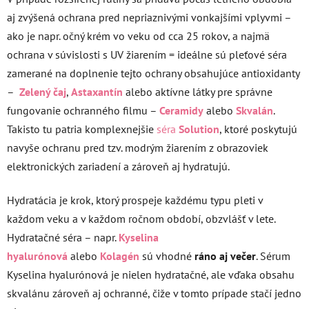
aj zvýšená ochrana pred nepriaznivými vonkajšími vplyvmi –
ako je napr. očný krém vo veku od cca 25 rokov, a najmä
ochrana v súvislosti s UV žiarením = ideálne sú pleťové séra
zamerané na doplnenie tejto ochrany obsahujúce antioxidanty
–
Zelený čaj
,
Astaxantín
alebo aktívne látky pre správne
fungovanie ochranného filmu –
Ceramidy
alebo
Skvalán
.
Takisto tu patria komplexnejšie
séra
Solution
, ktoré poskytujú
navyše ochranu pred tzv. modrým žiarením z obrazoviek
elektronických zariadení a zároveň aj hydratujú.
Hydratácia je krok, ktorý prospeje každému typu pleti v
každom veku a v každom ročnom období, obzvlášť v lete.
Hydratačné séra – napr.
Kyselina
hyalurónová
alebo
Kolagén
sú vhodné
ráno aj večer
. Sérum
Kyselina hyalurónová je nielen hydratačné, ale vďaka obsahu
skvalánu zároveň aj ochranné, čiže v tomto prípade stačí jedno