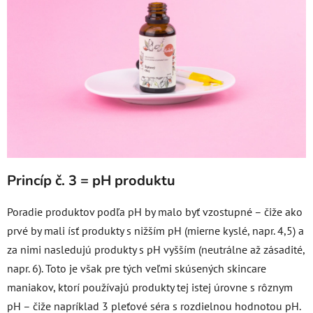
Princíp č. 3 = pH produktu
Poradie produktov podľa pH by malo byť vzostupné – čiže ako
prvé by mali ísť produkty s nižším pH (mierne kyslé, napr. 4,5) a
za nimi nasledujú produkty s pH vyšším (neutrálne až zásadité,
napr. 6). Toto je však pre tých veľmi skúsených skincare
maniakov, ktorí používajú produkty tej istej úrovne s rôznym
pH – čiže napríklad 3 pleťové séra s rozdielnou hodnotou pH.