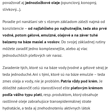
považovať aj
jednozložkové oleje
(opunciový, konopný,
slivkový…).
Poradie pri nanášaní sér s rôznym základom záleží najmä od
konzistencie –
od najľahšieho po najhutnejšie, teda ako prvé
vodné, potom gélové, emulzné, olejové a na záver tuhé
balzamy na báze masiel a voskov.
Do svojej základnej rutiny
môžete zaradiť jedno komplexnejšie, alebo aj viac
jednoduchších pleťových sér naraz.
Zaradenie tých, ktoré sú na báze vody (vodné a gélové séra) je
teda jednoduché. Ani s tými, ktoré sú na báze emulzie – teda
zmes oleja a vody, nie je problém.
Patria vždy pod krém.
Je
dôležité zakončiť celú starostlivosť ešte
pleťovým krémom
podľa vášho typu pleti
, resp. produktom, ktorý obsahuje
rastlinné oleje zabraňujúce transepidermálnej strate
hydratácie, a teda aj znehodnoteniu aktívnych látok