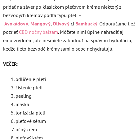
pridať na záver po klasickom pleťovom kréme niektorý z
bezvodých krémov podľa typu pleti –
Avokádový
,
Mangový
,
Olivový
či
Bambucký
. Odporúčame tiež
pozrieť
CBD nočný balzam
. Môžete nimi úplne nahradiť aj
emulzný krém, ale nesmiete zabudnúť na správnu hydratáciu,
keďže tieto bezvodé krémy sami o sebe nehydratujú.
VEČER:
odlíčenie pleti
čistenie pleti
peeling
maska
tonizácia pleti
pleťové sérum
očný krém
pleťový krém