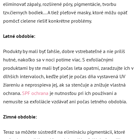
eliminovať zápaly, rozšírené póry, pigmentácie, tvorbu
tzv.čiernych bodiek… A tiež pleťové masky, ktoré môžu opäť
pomôcť cielene riešiť konkrétne problémy.
Letné obdobie:
Produkty by mali byť ľahšie, dobre vstrebateľné a nie príliš
hutné, nakoľko sa v noci potíme viac. S exfoliačnými
produktami by ste mali byť počas leta opatrní, zaradzujte ich v
dlhších intervaloch, keďže pleť je počas dňa vystavená UV
žiareniu a neprospieva jej, ak sa stenčuje a znižuje vlastná
ochrana.
SPF ochrana
je nutnosťou pri ich používaní a
nemusíte sa exfoliácie vzdávať ani počas letného obdobia.
Zimné obdobie:
Teraz sa môžete sústrediť na elimináciu pigmentácií, ktoré