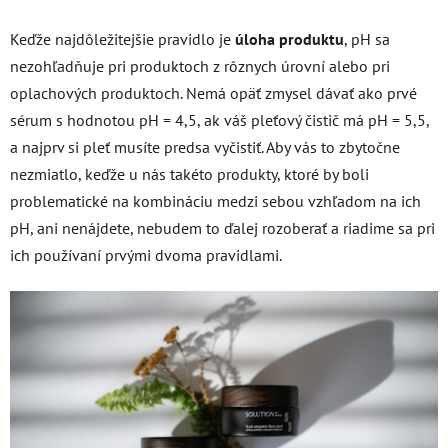
Keďže najdôležitejšie pravidlo je
úloha produktu
, pH sa
nezohľadňuje pri produktoch z rôznych úrovní alebo pri
oplachových produktoch. Nemá opäť zmysel dávať ako prvé
sérum s hodnotou pH = 4,5, ak váš pleťový čistič má pH = 5,5,
a najprv si pleť musíte predsa vyčistiť. Aby vás to zbytočne
nezmiatlo, keďže u nás takéto produkty, ktoré by boli
problematické na kombináciu medzi sebou vzhľadom na ich
pH, ani nenájdete, nebudem to ďalej rozoberať a riadime sa pri
ich používaní prvými dvoma pravidlami.