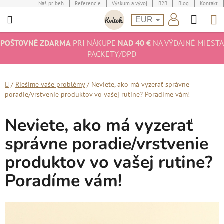
Prejsť
Náš príbeh
Referencie
Výskum a vývoj
B2B
Blog
Kontakt
Hľad
N
na
EUR
obsah
K
POŠTOVNÉ ZDARMA
PRI NÁKUPE
NAD 40 €
NA VÝDAJNÉ MIESTA
PACKETY/DPD
Domov
/
Riešime vaše problémy
/
Neviete, ako má vyzerať správne
poradie/vrstvenie produktov vo vašej rutine? Poradíme vám!
Neviete, ako má vyzerať
správne poradie/vrstvenie
produktov vo vašej rutine?
Poradíme vám!