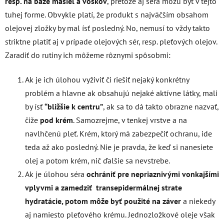
resp. na báze masiel a voskov
, pretože aj séra môžu byť v tejto
tuhej forme. Obvykle platí, že produkt s najväčším obsahom
olejovej zložky by mal ísť posledný. No, nemusí to vždy takto
striktne platiť aj v prípade olejových sér, resp. pleťových olejov.
Zaradiť do rutiny ich môžeme rôznymi spôsobmi:
Ak je ich úlohou vyživiť či riešiť nejaký konkrétny
problém a hlavne ak obsahujú nejaké aktívne látky, mali
by ísť
“bližšie k centru”
, ak sa to dá takto obrazne nazvať,
čiže
pod krém
. Samozrejme, v tenkej vrstve a na
navlhčenú pleť. Krém, ktorý má zabezpečiť ochranu, ide
teda až ako posledný. Nie je pravda, že keď si nanesiete
olej a potom krém, nič ďalšie sa nevstrebe.
Ak je úlohou séra
ochrániť pre nepriaznivými vonkajšími
vplyvmi a zamedziť transepidermálnej strate
hydratácie, potom môže byť použité na záver
a niekedy
aj namiesto pleťového krému. Jednozložkové oleje však