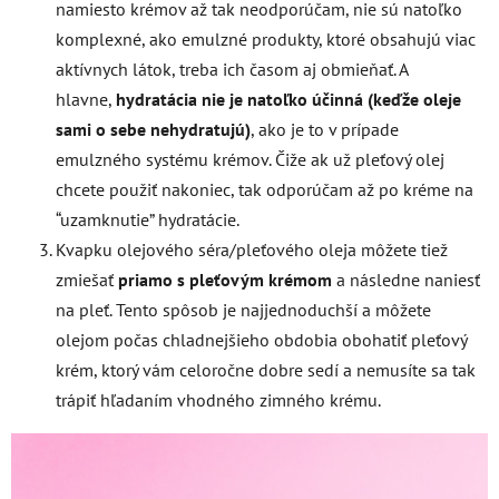
namiesto krémov až tak neodporúčam, nie sú natoľko
komplexné, ako emulzné produkty, ktoré obsahujú viac
aktívnych látok, treba ich časom aj obmieňať. A
hlavne,
hydratácia nie je natoľko účinná (keďže oleje
sami o sebe nehydratujú)
, ako je to v prípade
emulzného systému krémov. Čiže ak už pleťový olej
chcete použiť nakoniec, tak odporúčam až po kréme na
“uzamknutie” hydratácie.
Kvapku olejového séra/pleťového oleja môžete tiež
zmiešať
priamo s pleťovým krémom
a následne naniesť
na pleť. Tento spôsob je najjednoduchší a môžete
olejom počas chladnejšieho obdobia obohatiť pleťový
krém, ktorý vám celoročne dobre sedí a nemusíte sa tak
trápiť hľadaním vhodného zimného krému.