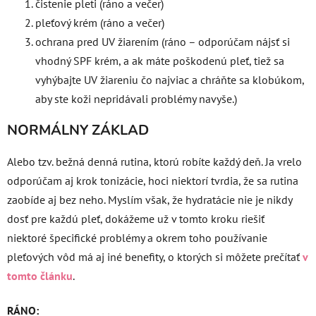
čistenie pleti (ráno a večer)
pleťový krém (ráno a večer)
ochrana pred UV žiarením (ráno – odporúčam nájsť si
vhodný SPF krém, a ak máte poškodenú pleť, tiež sa
vyhýbajte UV žiareniu čo najviac a chráňte sa klobúkom,
aby ste koži nepridávali problémy navyše.)
NORMÁLNY ZÁKLAD
Alebo tzv. bežná denná rutina, ktorú robíte každý deň. Ja vrelo
odporúčam aj krok tonizácie, hoci niektorí tvrdia, že sa rutina
zaobíde aj bez neho. Myslím však, že hydratácie nie je nikdy
dosť pre každú pleť, dokážeme už v tomto kroku riešiť
niektoré špecifické problémy a okrem toho používanie
pleťových vôd má aj iné benefity, o ktorých si môžete prečítať
v
tomto článku
.
RÁNO: