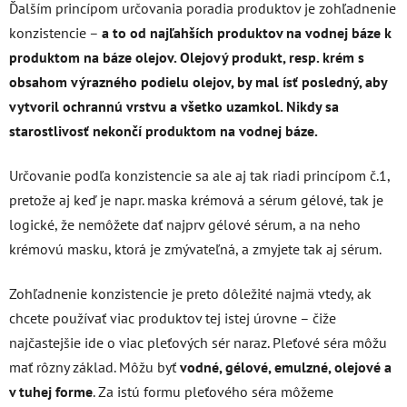
Ďalším princípom určovania poradia produktov je zohľadnenie
konzistencie –
a to od najľahších produktov na vodnej báze k
produktom na báze olejov. Olejový produkt, resp. krém s
obsahom výrazného podielu olejov, by mal ísť posledný, aby
vytvoril ochrannú vrstvu a všetko uzamkol. Nikdy sa
starostlivosť nekončí produktom na vodnej báze.
Určovanie podľa konzistencie sa ale aj tak riadi princípom č.1,
pretože aj keď je napr. maska krémová a sérum gélové, tak je
logické, že nemôžete dať najprv gélové sérum, a na neho
krémovú masku, ktorá je zmývateľná, a zmyjete tak aj sérum.
Zohľadnenie konzistencie je preto dôležité najmä vtedy, ak
chcete používať viac produktov tej istej úrovne – čiže
najčastejšie ide o viac pleťových sér naraz. Pleťové séra môžu
mať rôzny základ. Môžu byť
vodné, gélové, emulzné, olejové a
v tuhej forme
. Za istú formu pleťového séra môžeme