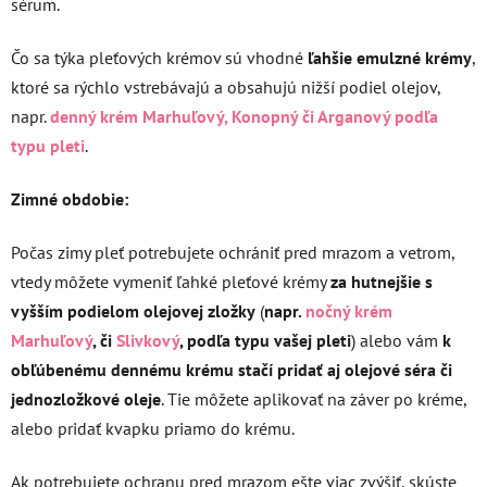
sérum.
Čo sa týka pleťových krémov sú vhodné
ľahšie emulzné krémy
,
ktoré sa rýchlo vstrebávajú a obsahujú nižší podiel olejov,
napr.
denný krém Marhuľový, Konopný či Arganový podľa
typu pleti
.
Zimné obdobie:
Počas zimy pleť potrebujete ochrániť pred mrazom a vetrom,
vtedy môžete vymeniť ľahké pleťové krémy
za hutnejšie s
vyšším podielom olejovej zložky
(
napr.
nočný krém
Marhuľový
, či
Slivkový
, podľa typu vašej pleti
) alebo vám
k
obľúbenému dennému krému stačí pridať aj olejové séra či
jednozložkové oleje
. Tie môžete aplikovať na záver po kréme,
alebo pridať kvapku priamo do krému.
Ak potrebujete ochranu pred mrazom ešte viac zvýšiť, skúste