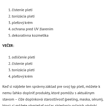
čistenie pleti
tonizácia pleti
pleťový krém
ochrana pred UV žiarením
dekoratívna kozmetika
VEČER:
odlíčenie pleti
čistenie pleti
tonizácia pleti
pleťový krém
Keď si nájdete ten správny základ pre svoj typ pleti, môžete k
nemu ľahko doplniť produkty, ktoré pomôžu s aktuálnym
stavom – čiže doplnková starostlivosť (peeling, maska, sérum),
ktorú si môžete obmieňať počas striedania ročných období,