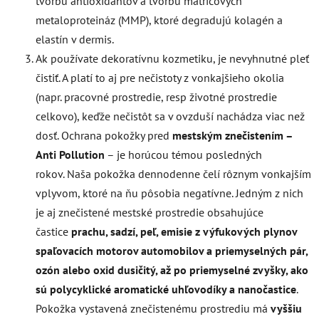
tvorbu antioxidantov a tvorbu matricových
metaloproteináz (MMP), ktoré degradujú kolagén a
elastín v dermis.
Ak používate dekoratívnu kozmetiku, je nevyhnutné pleť
čistiť. A platí to aj pre nečistoty z vonkajšieho okolia
(napr. pracovné prostredie, resp životné prostredie
celkovo), keďže nečistôt sa v ovzduší nachádza viac než
dosť. Ochrana pokožky pred
mestským znečistením –
Anti Pollution
–
je horúcou témou posledných
rokov.
Naša pokožka dennodenne čelí rôznym vonkajším
vplyvom, ktoré na ňu pôsobia negatívne. Jedným z nich
je aj znečistené mestské prostredie obsahujúce
častice
prachu, sadzí, peľ, emisie z výfukových plynov
spaľovacích motorov automobilov a priemyselných pár,
ozón alebo oxid dusičitý, až po priemyselné zvyšky, ako
sú polycyklické aromatické uhľovodíky a nanočastice
.
Pokožka vystavená znečistenému prostrediu má
vyššiu