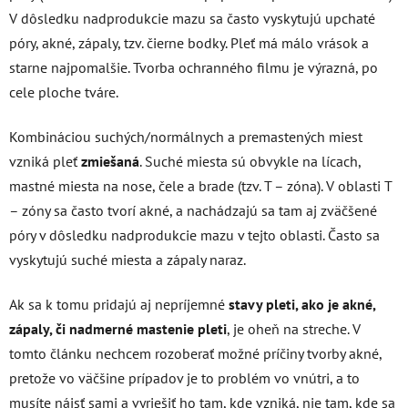
V dôsledku nadprodukcie mazu sa často vyskytujú upchaté
póry, akné, zápaly, tzv. čierne bodky. Pleť má málo vrások a
starne najpomalšie. Tvorba ochranného filmu je výrazná, po
cele ploche tváre.
Kombináciou suchých/normálnych a premastených miest
vzniká pleť
zmiešaná
. Suché miesta sú obvykle na lícach,
mastné miesta na nose, čele a brade (tzv. T – zóna). V oblasti T
– zóny sa často tvorí akné, a nachádzajú sa tam aj zväčšené
póry v dôsledku nadprodukcie mazu v tejto oblasti. Často sa
vyskytujú suché miesta a zápaly naraz.
Ak sa k tomu pridajú aj nepríjemné
stavy pleti, ako je akné,
zápaly, či nadmerné mastenie pleti
, je oheň na streche. V
tomto článku nechcem rozoberať možné príčiny tvorby akné,
pretože vo väčšine prípadov je to problém vo vnútri, a to
musíte nájsť sami a vyriešiť ho tam, kde vzniká, nie tam, kde sa