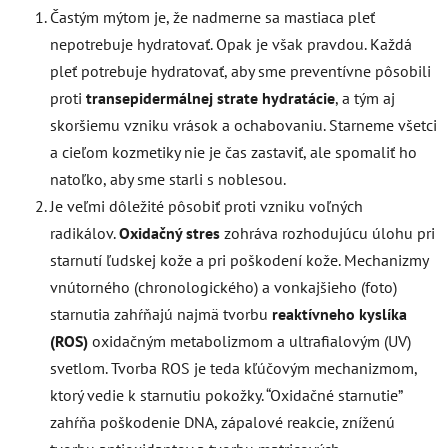
Častým mýtom je, že nadmerne sa mastiaca pleť
nepotrebuje hydratovať. Opak je však pravdou. Každá
pleť potrebuje hydratovať, aby sme preventívne pôsobili
proti
transepidermálnej strate hydratácie
, a tým aj
skoršiemu vzniku vrások a ochabovaniu. Starneme všetci
a cieľom kozmetiky nie je čas zastaviť, ale spomaliť ho
natoľko, aby sme starli s noblesou.
Je veľmi dôležité pôsobiť proti vzniku voľných
radikálov.
Oxidačný stres
zohráva rozhodujúcu úlohu pri
starnutí ľudskej kože a pri poškodení kože. Mechanizmy
vnútorného (chronologického) a vonkajšieho (foto)
starnutia zahŕňajú najmä tvorbu
reaktívneho kyslíka
(ROS)
oxidačným metabolizmom a ultrafialovým (UV)
svetlom. Tvorba ROS je teda kľúčovým mechanizmom,
ktorý vedie k starnutiu pokožky. “Oxidačné starnutie”
zahŕňa poškodenie DNA, zápalové reakcie, zníženú