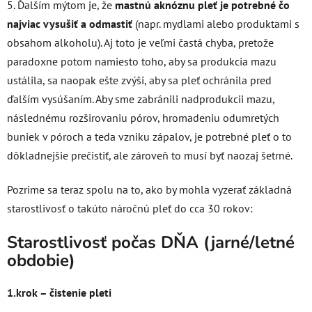
5. Ďalším mýtom je, že
mastnú aknóznu pleť je potrebné čo
najviac vysušiť a odmastiť
(napr. mydlami alebo produktami s
obsahom alkoholu). Aj toto je veľmi častá chyba, pretože
paradoxne potom namiesto toho, aby sa produkcia mazu
ustálila, sa naopak ešte zvýši, aby sa pleť ochránila pred
ďalším vysúšaním. Aby sme zabránili nadprodukcii mazu,
následnému rozširovaniu pórov, hromadeniu odumretých
buniek v póroch a teda vzniku zápalov, je potrebné pleť o to
dôkladnejšie prečistiť, ale zároveň to musí byť naozaj šetrné.
Pozrime sa teraz spolu na to, ako by mohla vyzerať základná
starostlivosť o takúto náročnú pleť do cca 30 rokov:
Starostlivosť počas DŇA (jarné/letné
obdobie)
1.krok – čistenie pleti