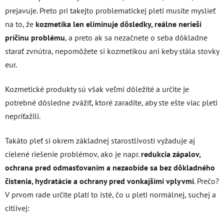
prejavuje. Preto pri takejto problematickej pleti musíte myslieť
na to, že
kozmetika len eliminuje dôsledky, reálne nerieši
príčinu problému
, a preto ak sa nezačnete o seba dôkladne
starať zvnútra, nepomôžete si kozmetikou ani keby stála stovky
eur.
Kozmetické produkty sú však veľmi dôležité a určite je
potrebné dôsledne zvážiť, ktoré zaradíte, aby ste ešte viac pleti
nepriťažili.
Takáto pleť si okrem základnej starostlivosti vyžaduje aj
cielené riešenie problémov, ako je napr.
redukcia zápalov,
ochrana pred odmasťovaním a nezaobíde sa bez dôkladného
čistenia, hydratácie a ochrany pred vonkajšími vplyvmi
. Prečo?
V prvom rade určite platí to isté, čo u pleti normálnej, suchej a
citlivej: