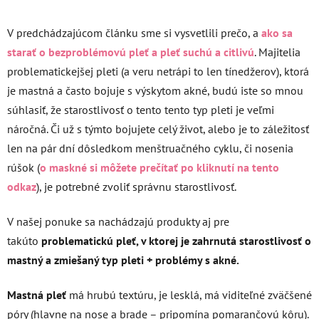
V predchádzajúcom článku sme si vysvetlili prečo, a
ako sa
starať o bezproblémovú pleť a pleť suchú a citlivú
. Majitelia
problematickejšej pleti (a veru netrápi to len tínedžerov), ktorá
je mastná a často bojuje s výskytom akné, budú iste so mnou
súhlasiť, že starostlivosť o tento tento typ pleti je veľmi
náročná. Či už s týmto bojujete celý život, alebo je to záležitosť
len na pár dní dôsledkom menštruačného cyklu, či nosenia
rúšok (
o maskné si môžete prečítať po kliknutí na tento
odkaz
), je potrebné zvoliť správnu starostlivosť.
V našej ponuke sa nachádzajú produkty aj pre
takúto
problematickú pleť, v ktorej je zahrnutá starostlivosť o
mastný a zmiešaný typ pleti + problémy s akné.
Mastná pleť
má hrubú textúru, je lesklá, má viditeľné zväčšené
póry (hlavne na nose a brade – pripomína pomarančovú kôru).