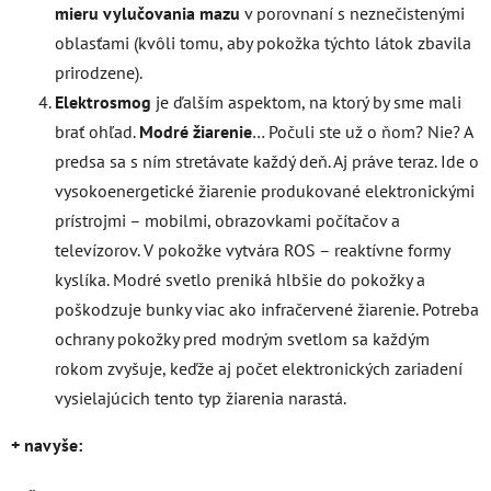
mieru vylučovania mazu
v porovnaní s neznečistenými
oblasťami (kvôli tomu, aby pokožka týchto látok zbavila
prirodzene).
Elektrosmog
je ďalším aspektom, na ktorý by sme mali
brať ohľad.
Modré žiarenie
… Počuli ste už o ňom? Nie? A
predsa sa s ním stretávate každý deň. Aj práve teraz. Ide o
vysokoenergetické žiarenie produkované elektronickými
prístrojmi – mobilmi, obrazovkami počítačov a
televízorov. V pokožke vytvára ROS – reaktívne formy
kyslíka. Modré svetlo preniká hlbšie do pokožky a
poškodzuje bunky viac ako infračervené žiarenie. Potreba
ochrany pokožky pred modrým svetlom sa každým
rokom zvyšuje, keďže aj počet elektronických zariadení
vysielajúcich tento typ žiarenia narastá.
+ navyše: