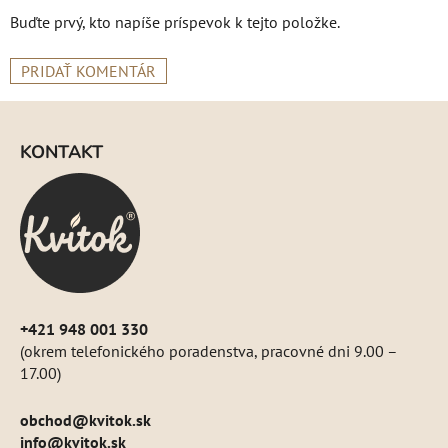
Buďte prvý, kto napíše príspevok k tejto položke.
PRIDAŤ KOMENTÁR
Z
á
KONTAKT
p
ä
t
i
e
+421 948 001 330
(okrem telefonického poradenstva, pracovné dni 9.00 –
17.00)
obchod
@
kvitok.sk
info@kvitok.sk