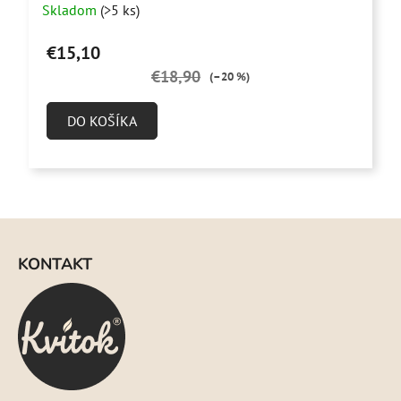
Skladom
(>5 ks)
hodnotenie
produktu
€15,10
je
€18,90
(–20 %)
4,6
z
DO KOŠÍKA
5
hviezdičiek.
Z
á
KONTAKT
p
ä
t
i
e