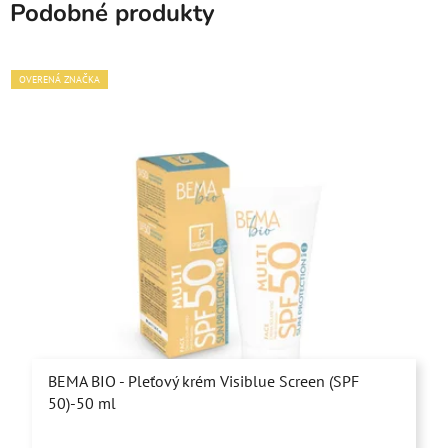
Podobné produkty
OVERENÁ ZNAČKA
BEMA BIO - Pleťový krém Visiblue Screen (SPF
50)-50 ml
Priemerné