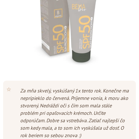
5
hviezdičiek.
⭐
Za mňa skvelý, vyskúšaný 1x tento rok. Konečne ma
nepripieklo do červená. Príjemne vonia, k moru ako
stvorený. Nedráždi oči s čím som mala stále
problém pri opaľovacích krémoch. Určite
odporúčam. Dobre sa vstrebáva. Zatiaľ najlepší čo
som kedy mala, a to som ich vyskúšala už dosť. O
rok beriem so sebou znova :)