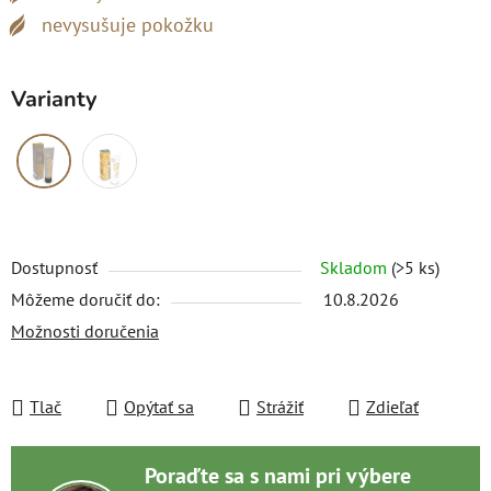
nevysušuje pokožku
Varianty
Dostupnosť
Skladom
(>5 ks)
Môžeme doručiť do:
10.8.2026
Možnosti doručenia
Tlač
Opýtať sa
Strážiť
Zdieľať
Poraďte sa s nami pri výbere