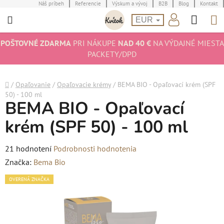
Prejsť
Náš príbeh
Referencie
Výskum a vývoj
B2B
Blog
Kontakt
Hľad
N
na
EUR
obsah
K
POŠTOVNÉ ZDARMA
PRI NÁKUPE
NAD 40 €
NA VÝDAJNÉ MIESTA
PACKETY/DPD
Domov
/
Opaľovanie
/
Opaľovacie krémy
/
BEMA BIO - Opaľovací krém (SPF
50) - 100 ml
BEMA BIO - Opaľovací
krém (SPF 50) - 100 ml
Priemerné
21 hodnotení
Podrobnosti hodnotenia
hodnotenie
Značka:
Bema Bio
produktu
OVERENÁ ZNAČKA
je
4,8
z