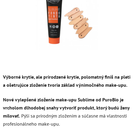
5
hviezdičiek.
Výborné krytie, ale prirodzené krytie, polomatný finiš na pleti
a ošetrujúce zloženie tvoria základ výnimočného make-upu.
Nové vylepšené zloženie make-upu Sublime od PuroBio je
vrcholom dlhodobej snahy vytvoriť produkt, ktorý budú ženy
milovať.
Pýši sa prírodným zložením a súčasne má vlastnosti
profesionálneho make-upu.