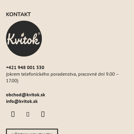
Z
á
KONTAKT
p
ä
t
i
e
+421 948 001 330
(okrem telefonického poradenstva, pracovné dni 9.00 –
17.00)
obchod
@
kvitok.sk
info@kvitok.sk