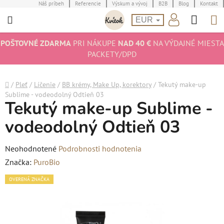
Prejsť
Náš príbeh
Referencie
Výskum a vývoj
B2B
Blog
Kontakt
Hľad
N
na
EUR
obsah
K
POŠTOVNÉ ZDARMA
PRI NÁKUPE
NAD 40 €
NA VÝDAJNÉ MIESTA
PACKETY/DPD
Domov
/
Pleť
/
Líčenie
/
BB krémy, Make Up, korektory
/
Tekutý make-up
Sublime - vodeodolný Odtieň 03
Tekutý make-up Sublime -
vodeodolný Odtieň 03
Priemerné
Neohodnotené
Podrobnosti hodnotenia
hodnotenie
Značka:
PuroBio
produktu
OVERENÁ ZNAČKA
je
0,0
z