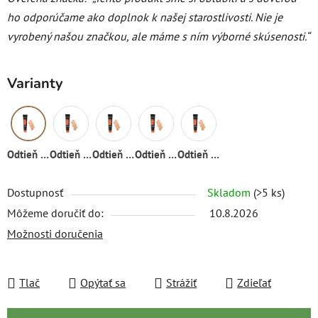
ho odporúčame ako doplnok k našej starostlivosti. Nie je
vyrobený našou značkou, ale máme s ním výborné skúsenosti.“
Varianty
Odtieň 03
Odtieň 01
Odtieň 02
Odtieň 04
Odtieň 05
Dostupnosť
Skladom
(>5 ks)
Môžeme doručiť do:
10.8.2026
Možnosti doručenia
Tlač
Opýtať sa
Strážiť
Zdieľať