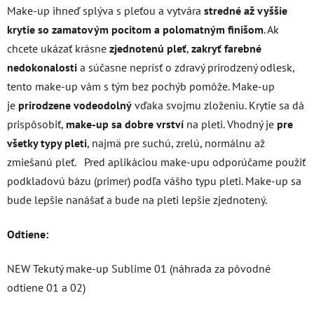
Make-up ihneď splýva s pleťou a vytvára
stredné až vyššie
krytie so zamatovým pocitom a polomatným finišom
. Ak
chcete ukázať krásne
zjednotenú pleť
,
zakryť farebné
nedokonalosti
a súčasne neprísť o zdravý prirodzený odlesk,
tento make-up vám s tým bez pochýb pomôže. Make-up
je
prirodzene vodeodolný
vďaka svojmu zloženiu. Krytie sa dá
prispôsobiť,
make-up sa dobre vrství
na pleti. Vhodný je
pre
všetky typy pleti
, najmä pre suchú, zrelú, normálnu až
zmiešanú pleť. Pred aplikáciou make-upu odporúčame použiť
podkladovú bázu (primer) podľa vášho typu pleti. Make-up sa
bude lepšie nanášať a bude na pleti lepšie zjednotený.
Odtiene:
NEW Tekutý make-up Sublime 01 (náhrada za pôvodné
odtiene 01 a 02)