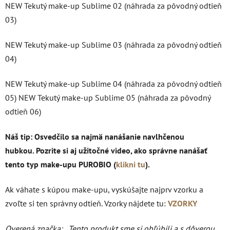
NEW Tekutý make-up Sublime 02 (náhrada za pôvodný odtieň
03)
NEW Tekutý make-up Sublime 03 (náhrada za pôvodný odtieň
04)
NEW Tekutý make-up Sublime 04 (náhrada za pôvodný odtieň
05) NEW Tekutý make-up Sublime 05 (náhrada za pôvodný
odtieň 06)
Náš tip: Osvedčilo sa najmä nanášanie navlhčenou
hubkou. Pozrite si aj užitočné video, ako správne nanášať
tento typ make-upu PUROBIO (
klikni tu
).
Ak váhate s kúpou make-upu, vyskúšajte najprv vzorku a
zvoľte si ten správny odtieň. Vzorky nájdete tu:
VZORKY
Overená značka:
„Tento produkt sme si obľúbili a s dôverou