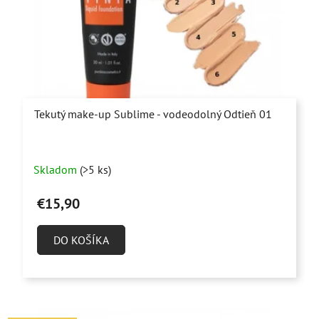
Tekutý make-up Sublime - vodeodolný Odtieň 01
Priemerné
Skladom
(>5 ks)
hodnotenie
produktu
€15,90
je
5,0
DO KOŠÍKA
z
5
hviezdičiek.