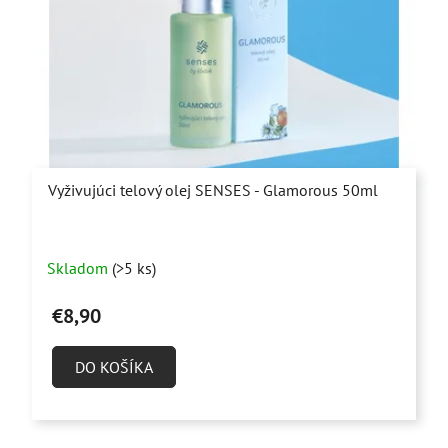
Vyživujúci telový olej SENSES - Glamorous 50ml
Priemerné
Skladom
(>5 ks)
hodnotenie
produktu
€8,90
je
5,0
DO KOŠÍKA
z
5
hviezdičiek.