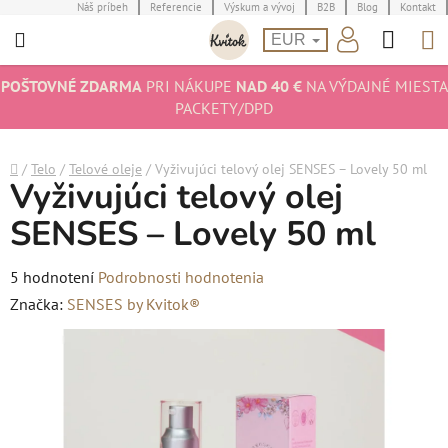
Prejsť
Náš príbeh
Referencie
Výskum a vývoj
B2B
Blog
Kontakt
Hľad
N
na
EUR
obsah
K
POŠTOVNÉ ZDARMA
PRI NÁKUPE
NAD 40 €
NA VÝDAJNÉ MIESTA
PACKETY/DPD
Domov
/
Telo
/
Telové oleje
/
Vyživujúci telový olej SENSES – Lovely 50 ml
Vyživujúci telový olej
SENSES – Lovely 50 ml
Priemerné
5 hodnotení
Podrobnosti hodnotenia
hodnotenie
Značka:
SENSES by Kvitok®
produktu
je
5,0
z
5