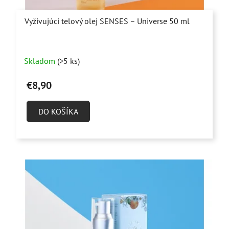
Vyživujúci telový olej SENSES – Universe 50 ml
Priemerné
Skladom
(>5 ks)
hodnotenie
produktu
€8,90
je
5,0
DO KOŠÍKA
z
5
hviezdičiek.