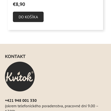
produktu
€8,90
je
5,0
DO KOŠÍKA
z
5
hviezdičiek.
Z
á
KONTAKT
p
ä
t
i
e
+421 948 001 330
(okrem telefonického poradenstva, pracovné dni 9.00 –