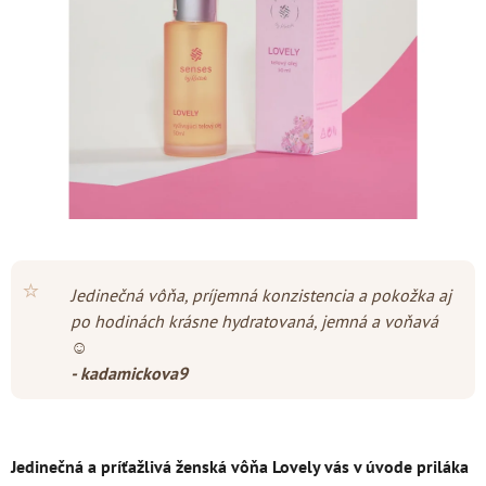
hviezdičiek.
⭐
Jedinečná vôňa, príjemná konzistencia a pokožka aj
po hodinách krásne hydratovaná, jemná a voňavá
☺️
- kadamickova9
Jedinečná a príťažlivá ženská vôňa Lovely vás v úvode priláka