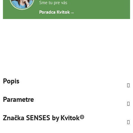
Sme tu pre vás
Poradca Kvitok
→
Popis
Parametre
Značka
SENSES by Kvitok®