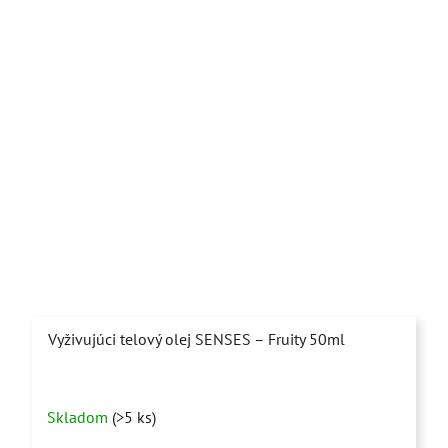
Vyživujúci telový olej SENSES – Fruity 50ml
Priemerné
Skladom
(>5 ks)
hodnotenie