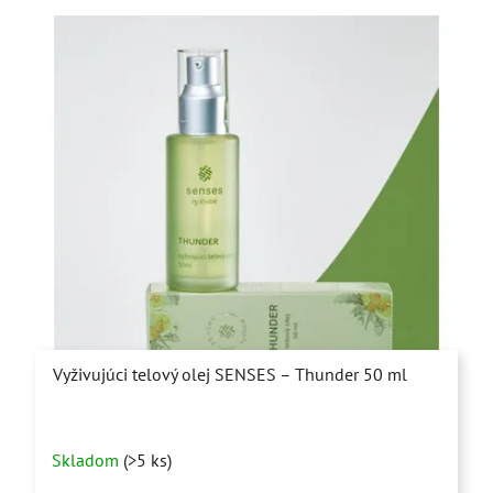
Vyživujúci telový olej SENSES – Thunder 50 ml
Priemerné
Skladom
(>5 ks)
hodnotenie