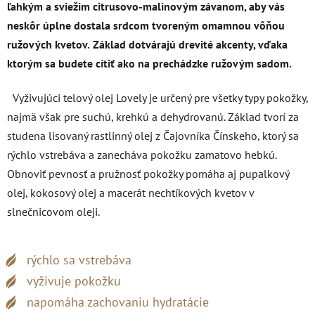
ľahkým a sviežim citrusovo-malinovým závanom, aby vás
neskôr úplne dostala srdcom tvoreným omamnou vôňou
ružových kvetov.
Základ dotvárajú drevité akcenty, vďaka
ktorým sa budete cítiť ako na prechádzke ružovým sadom.
Vyživujúci telový olej Lovely je určený pre všetky typy pokožky,
najmä však pre suchú, krehkú a dehydrovanú. Základ tvorí za
studena lisovaný rastlinný olej z Čajovníka Čínskeho, ktorý sa
rýchlo vstrebáva a zanecháva pokožku zamatovo hebkú.
Obnoviť pevnosť a pružnosť pokožky pomáha aj pupalkový
olej, kokosový olej a macerát nechtíkových kvetov v
slnečnicovom oleji.
rýchlo sa vstrebáva
vyživuje pokožku
napomáha zachovaniu hydratácie