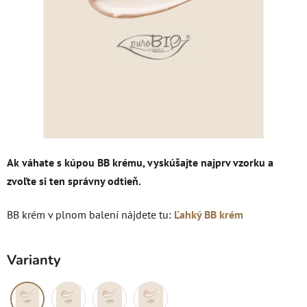
hviezdičiek.
Ak váhate s kúpou BB krému, vyskúšajte najprv vzorku a
zvoľte si ten správny odtieň.
BB krém v plnom balení nájdete tu:
Ľahký BB krém
Varianty