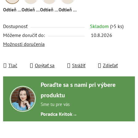
Odtieň 02
Odtieň 01
Odtieň 03
Odtieň 04
Dostupnosť
Skladom
(>5 ks)
Môžeme doručiť do:
10.8.2026
Možnosti doručenia
Tlač
Opýtať sa
Strážiť
Zdieľať
Poraďte sa s nami pri výbere
produktu
Sme tu pre vás
Poradca Kvitok
→