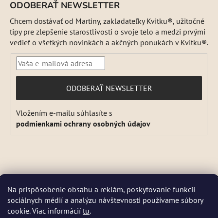
ODOBERAŤ NEWSLETTER
Chcem dostávať od Martiny, zakladateľky Kvitku®, užitočné
tipy pre zlepšenie starostlivosti o svoje telo a medzi prvými
vedieť o všetkých novinkách a akčných ponukách v Kvitku®.
PRIHLÁSIŤ
ODOBERAŤ NEWSLETTER
SA
Vložením e-mailu súhlasíte s
podmienkami ochrany osobných údajov
Vytvoril Shoptet
Na prispôsobenie obsahu a reklám, poskytovanie funkcií
Copyright 2026
Kvitok
. Všetky práva vyhradené.
Upraviť
sociálnych médií a analýzu návštevnosti používame súbory
DŇA 5 a 6 AUGUSTA NEBUDEME ODOSIELAŤ ŽIADNE ZÁSIELKY. ☀️
nastavenie cookies
cookie. Viac informácií
tu
.
Letná prevádzka: Počas horúcich dní chránime kvalitu našich výrobkov,