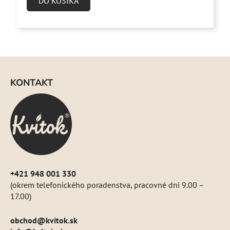
DO KOŠÍKA
Z
á
KONTAKT
p
ä
t
i
e
+421 948 001 330
(okrem telefonického poradenstva, pracovné dni 9.00 –
17.00)
obchod
@
kvitok.sk