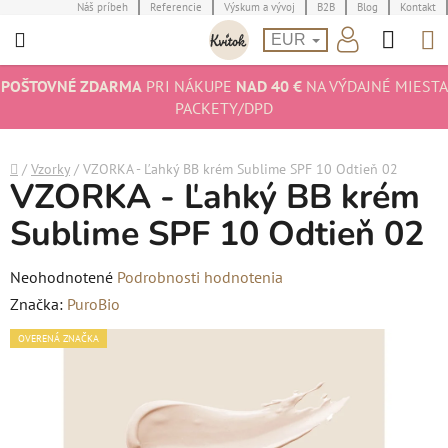
Prejsť
Náš príbeh
Referencie
Výskum a vývoj
B2B
Blog
Kontakt
Hľad
N
na
EUR
obsah
K
POŠTOVNÉ ZDARMA
PRI NÁKUPE
NAD 40 €
NA VÝDAJNÉ MIESTA
PACKETY/DPD
Domov
/
Vzorky
/
VZORKA - Ľahký BB krém Sublime SPF 10 Odtieň 02
VZORKA - Ľahký BB krém
Sublime SPF 10 Odtieň 02
Priemerné
Neohodnotené
Podrobnosti hodnotenia
hodnotenie
Značka:
PuroBio
produktu
OVERENÁ ZNAČKA
je
0,0
z
5