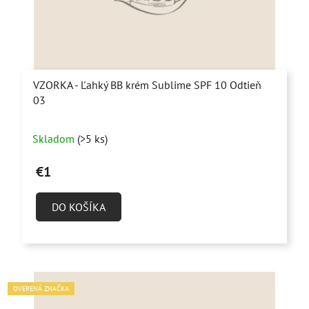
VZORKA - Ľahký BB krém Sublime SPF 10 Odtieň
03
Skladom
(>5 ks)
€1
DO KOŠÍKA
OVERENÁ ZNAČKA