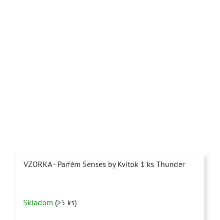
VZORKA - Parfém Senses by Kvitok 1 ks Thunder
Priemerné
Skladom
(>5 ks)
hodnotenie