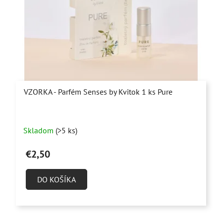
VZORKA - Parfém Senses by Kvitok 1 ks Pure
Priemerné
Skladom
(>5 ks)
hodnotenie
produktu
€2,50
je
4,9
DO KOŠÍKA
z
5
hviezdičiek.