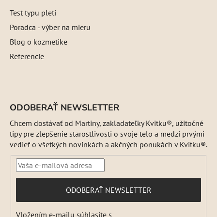
Test typu pleti
Poradca - výber na mieru
Blog o kozmetike
Referencie
ODOBERAŤ NEWSLETTER
Chcem dostávať od Martiny, zakladateľky Kvitku®, užitočné
tipy pre zlepšenie starostlivosti o svoje telo a medzi prvými
vedieť o všetkých novinkách a akčných ponukách v Kvitku®.
PRIHLÁSIŤ
ODOBERAŤ NEWSLETTER
SA
Vložením e-mailu súhlasíte s