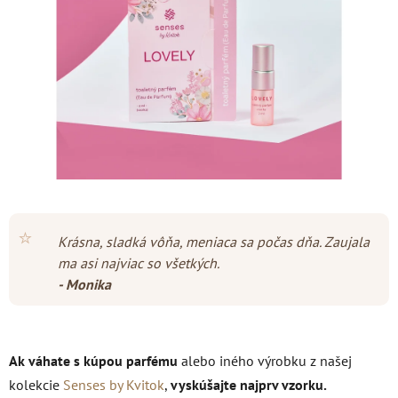
hviezdičiek.
⭐
Krásna, sladká vôňa, meniaca sa počas dňa. Zaujala
ma asi najviac so všetkých.
- Monika
Ak váhate s kúpou parfému
alebo iného výrobku z našej
kolekcie
Senses by Kvitok
,
vyskúšajte najprv vzorku.