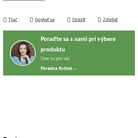
Tlač
Opýtať sa
Strážiť
Zdieľať
Poraďte sa s nami pri výbere
produktu
Sme tu pre vás
Poradca Kvitok
→