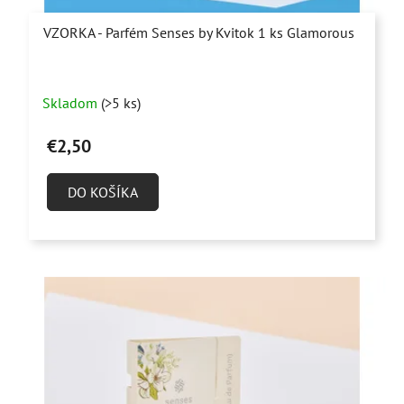
VZORKA - Parfém Senses by Kvitok 1 ks Glamorous
Priemerné
Skladom
(>5 ks)
hodnotenie
produktu
€2,50
je
4,9
DO KOŠÍKA
z
5
hviezdičiek.