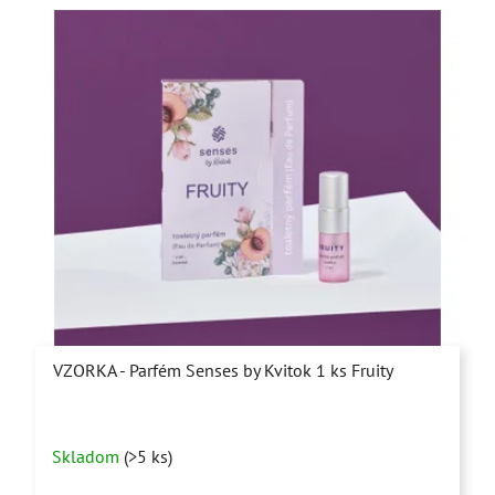
VZORKA - Parfém Senses by Kvitok 1 ks Fruity
Priemerné
Skladom
(>5 ks)
hodnotenie