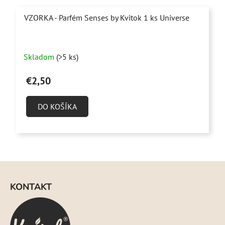
VZORKA - Parfém Senses by Kvitok 1 ks Universe
Priemerné
Skladom
(>5 ks)
hodnotenie
produktu
€2,50
je
4,9
DO KOŠÍKA
z
5
hviezdičiek.
Z
á
KONTAKT
p
ä
t