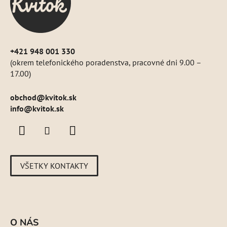
i
e
+421 948 001 330
(okrem telefonického poradenstva, pracovné dni 9.00 –
17.00)
obchod
@
kvitok.sk
info@kvitok.sk
VŠETKY KONTAKTY
O NÁS