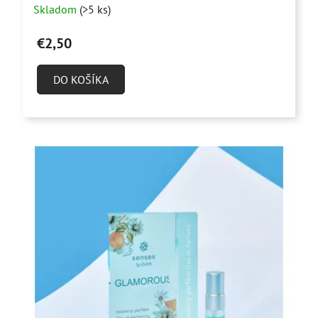
Skladom
(>5 ks)
hodnotenie
produktu
€2,50
je
4,9
DO KOŠÍKA
z
5
hviezdičiek.