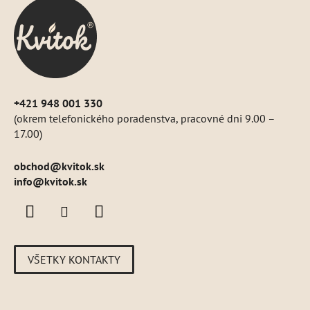
ä
t
i
e
+421 948 001 330
(okrem telefonického poradenstva, pracovné dni 9.00 –
17.00)
obchod
@
kvitok.sk
info@kvitok.sk
VŠETKY KONTAKTY