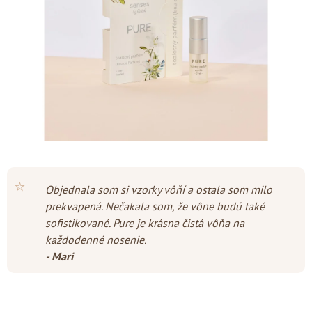
hviezdičiek.
⭐
Objednala som si vzorky vôňí a ostala som milo
prekvapená. Nečakala som, že vône budú také
sofistikované. Pure je krásna čistá vôňa na
každodenné nosenie.
- Mari