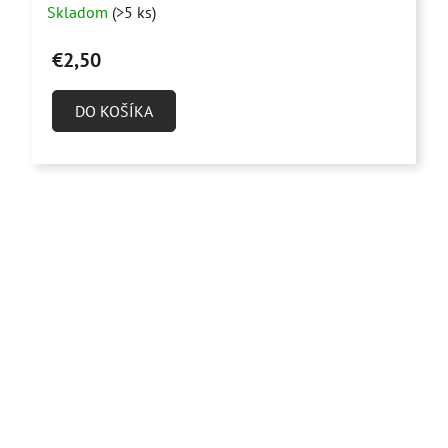
Skladom
(>5 ks)
hodnotenie
produktu
€2,50
je
4,9
DO KOŠÍKA
z
5
hviezdičiek.