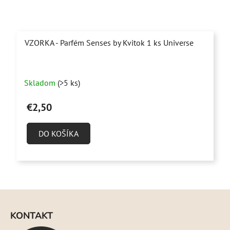
VZORKA - Parfém Senses by Kvitok 1 ks Universe
Priemerné
Skladom
(>5 ks)
hodnotenie
produktu
€2,50
je
4,9
DO KOŠÍKA
z
5
hviezdičiek.
Z
á
KONTAKT
p