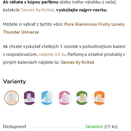
Ak váhate s kúpou parfému
alebo iného výrobku z našej
kolekcie
Senses by Kvitok
,
vyskúšajte najprv vzorku.
Môžete si vybrať z týchto vôní:
Pure
Glamorous
Fruity
Lovely
Thunder
Universe
Ak chcete vyskúšať všetkých 5 vzoriek v pohodlnejšom balení
s rozprašovačom,
nájdete ich tu
. Parfumy a ostatné produkty v
plných baleniach nájdete tu:
Senses by Kvitok
Varianty
Dostupnosť
Skladom
(>5 ks)