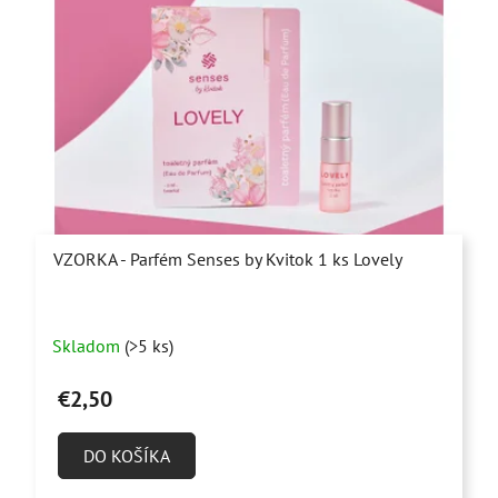
VZORKA - Parfém Senses by Kvitok 1 ks Lovely
Priemerné
Skladom
(>5 ks)
hodnotenie
produktu
€2,50
je
4,9
DO KOŠÍKA
z