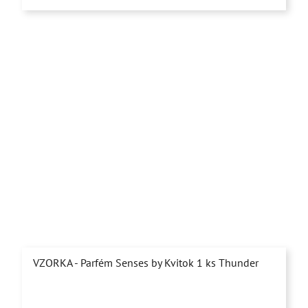
5
hviezdičiek.
VZORKA - Parfém Senses by Kvitok 1 ks Thunder
Priemerné