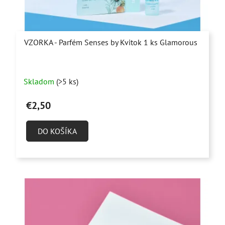
VZORKA - Parfém Senses by Kvitok 1 ks Glamorous
Priemerné
Skladom
(>5 ks)
hodnotenie
produktu
€2,50
je
4,9
DO KOŠÍKA
z
5
hviezdičiek.