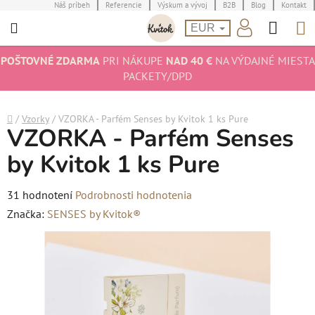
Prejsť
Náš príbeh
Referencie
Výskum a vývoj
B2B
Blog
Kontakt
Hľad
N
na
EUR
obsah
K
POŠTOVNÉ ZDARMA
PRI NÁKUPE
NAD 40 €
NA VÝDAJNÉ MIESTA
PACKETY/DPD
Domov
/
Vzorky
/
VZORKA - Parfém Senses by Kvitok 1 ks Pure
VZORKA - Parfém Senses
by Kvitok 1 ks Pure
Priemerné
31 hodnotení
Podrobnosti hodnotenia
hodnotenie
Značka:
SENSES by Kvitok®
produktu
je
4,9
z
5