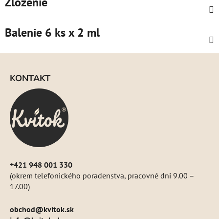
Zloženie
Balenie 6 ks x 2 ml
Z
á
KONTAKT
p
ä
t
i
e
+421 948 001 330
(okrem telefonického poradenstva, pracovné dni 9.00 –
17.00)
obchod
@
kvitok.sk