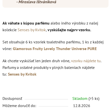
- Miroslava Ištvániková
Ak váhate s kúpou parfému
alebo iného výrobku z našej
kolekcie
Senses by Kvitok
,
vyskúšajte najprv vzorku.
Set obsahuje 6 ks vzoriek toaletného parfému, 1 ks z každej
vône:
Glamorous
Fruity
Lovely
Thunder
Universe
PURE
Ak chcete vyskúšať len jeden druh vône,
vzorku nájdete tu
.
Parfumy a ostatné produkty v plných baleniach nájdete
tu:
Senses by Kvitok
Dostupnosť
Skladom
(>5 ks)
Môžeme doručiť do:
12.8.2026