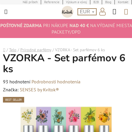
Prejsť
Náš príbeh
Referencie
Výskum a vývoj
B2B
Blog
Kontakt
Hľad
N
na
EUR
obsah
K
POŠTOVNÉ ZDARMA
PRI NÁKUPE
NAD 40 €
NA VÝDAJNÉ MIESTA
PACKETY/DPD
Domov
/
Telo
/
Prírodné parfémy
/
VZORKA - Set parfémov 6 ks
VZORKA - Set parfémov 6
ks
Priemerné
93 hodnotení
Podrobnosti hodnotenia
hodnotenie
Značka:
SENSES by Kvitok®
produktu
BEST SELLER
je
4,6
z
5