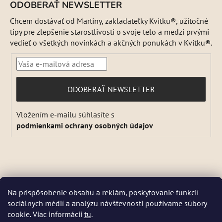
ODOBERAŤ NEWSLETTER
Chcem dostávať od Martiny, zakladateľky Kvitku®, užitočné
tipy pre zlepšenie starostlivosti o svoje telo a medzi prvými
vedieť o všetkých novinkách a akčných ponukách v Kvitku®.
PRIHLÁSIŤ
ODOBERAŤ NEWSLETTER
SA
Vložením e-mailu súhlasíte s
podmienkami ochrany osobných údajov
Vytvoril Shoptet
Na prispôsobenie obsahu a reklám, poskytovanie funkcií
Copyright 2026
Kvitok
. Všetky práva vyhradené.
Upraviť
sociálnych médií a analýzu návštevnosti používame súbory
DŇA 5 a 6 AUGUSTA NEBUDEME ODOSIELAŤ ŽIADNE ZÁSIELKY. ☀️
nastavenie cookies
cookie. Viac informácií
tu
.
Letná prevádzka: Počas horúcich dní chránime kvalitu našich výrobkov,