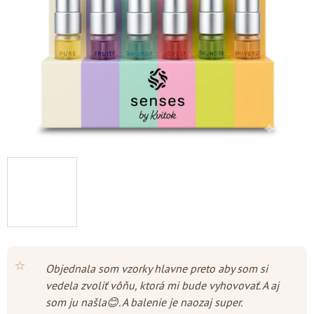
hviezdičiek.
⭐
Objednala som vzorky hlavne preto aby som si
vedela zvoliť vôňu, ktorá mi bude vyhovovať. A aj
som ju našla😊. A balenie je naozaj super.