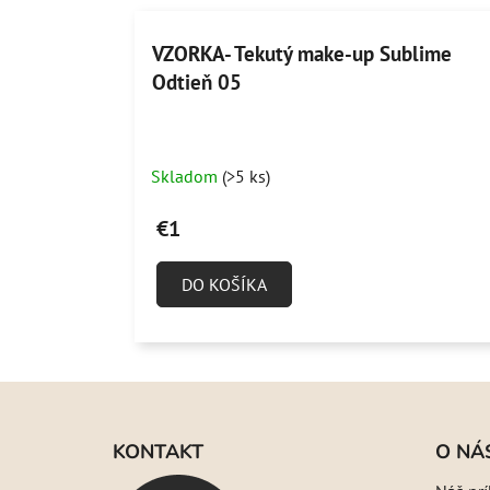
VZORKA- Tekutý make-up Sublime
Odtieň 05
Skladom
(>5 ks)
€1
DO KOŠÍKA
Z
á
KONTAKT
O NÁ
p