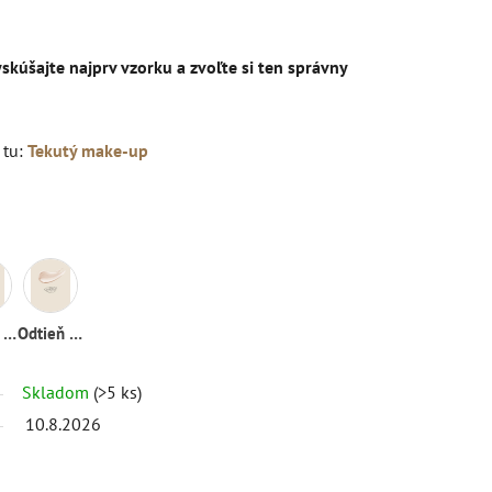
kúšajte najprv vzorku a zvoľte si ten správny
 tu:
Tekutý make-up
Odtieň 04
Odtieň 04
Skladom
(>5 ks)
10.8.2026