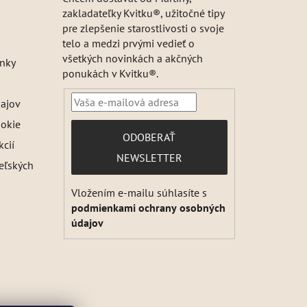
zakladateľky Kvitku®, užitočné tipy
pre zlepšenie starostlivosti o svoje
telo a medzi prvými vedieť o
všetkých novinkách a akčných
nky
ponukách v Kvitku®.
ajov
ookie
PRIHLÁSIŤ
ODOBERAŤ
kcií
SA
NEWSLETTER
teľských
Vložením e-mailu súhlasíte s
podmienkami ochrany osobných
údajov