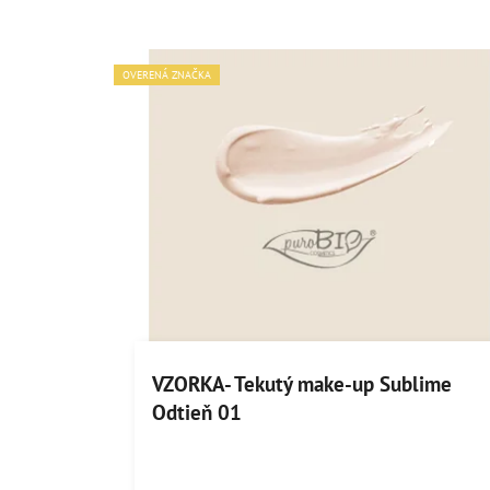
OVERENÁ ZNAČKA
VZORKA- Tekutý make-up Sublime
Odtieň 01
Priemerné