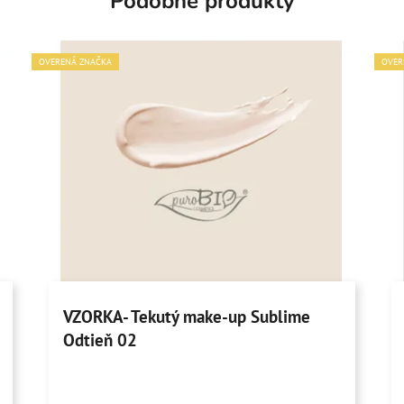
Podobné produkty
OVERENÁ ZNAČKA
OVER
VZORKA- Tekutý make-up Sublime
Odtieň 02