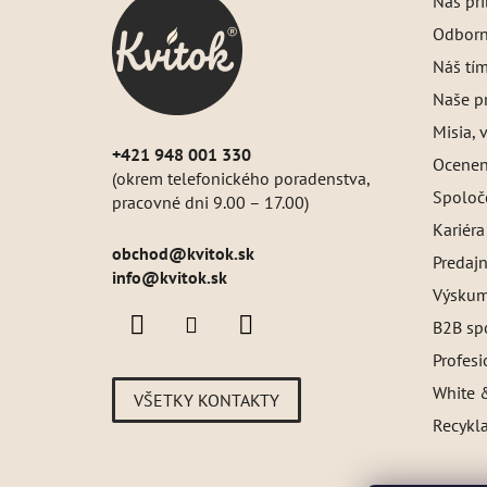
Náš pr
ä
Odborný
t
i
Náš tí
e
Naše pr
Misia, v
+421 948 001 330
Oceneni
(okrem telefonického poradenstva,
Spoloč
pracovné dni 9.00 – 17.00)
Kariéra
obchod
@
kvitok.sk
Predajn
info@kvitok.sk
Výskum
B2B sp
Profes
White &
VŠETKY KONTAKTY
Recykl