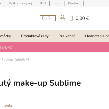
e
Výskum a vývoj
B2B
Blog
Kontakt
0,00 €
EUR
NÁKUPNÝ
KOŠÍK
omôcky
Produktové rady
Pre koho?
Hodnotenie o
TY/DPD
 Sublime Odtieň 03
tý make-up Sublime
notenia