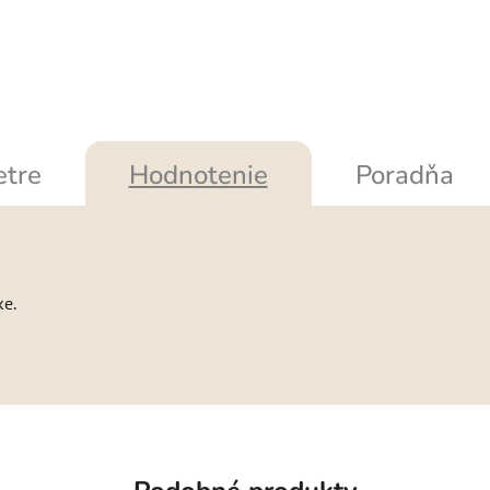
tre
Hodnotenie
Poradňa
ke.