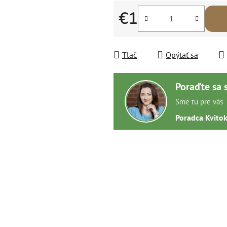
€1
Jednotková cena:
Tlač
Opýtať sa
Poraďte sa 
Sme tu pre vás
Poradca Kvito