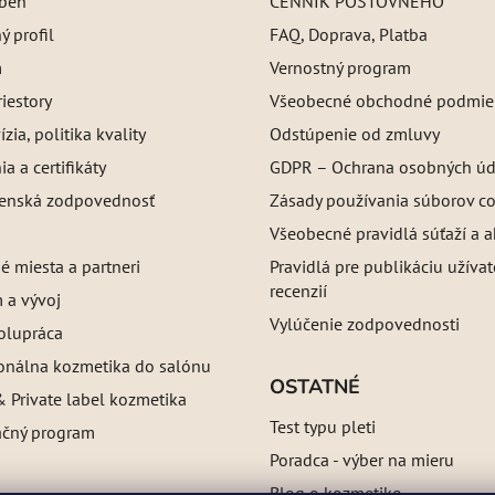
íbeh
CENNÍK POŠTOVNÉHO
 profil
FAQ, Doprava, Platba
m
Vernostný program
iestory
Všeobecné obchodné podmie
ízia, politika kvality
Odstúpenie od zmluvy
a a certifikáty
GDPR – Ochrana osobných úd
enská zodpovednosť
Zásady používania súborov c
Všeobecné pravidlá súťaží a a
é miesta a partneri
Pravidlá pre publikáciu užíva
recenzií
 a vývoj
Vylúčenie zodpovednosti
olupráca
ionálna kozmetika do salónu
OSTATNÉ
 Private label kozmetika
Test typu pleti
ačný program
Poradca - výber na mieru
Blog o kozmetike