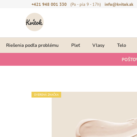
Prejsť
+421 948 001 330
(Po - pia 9 - 17h)
info@kvitok.sk
na
obsah
Riešenia podľa problému
Pleť
Vlasy
Telo
POŠTO
OVERENÁ ZNAČKA