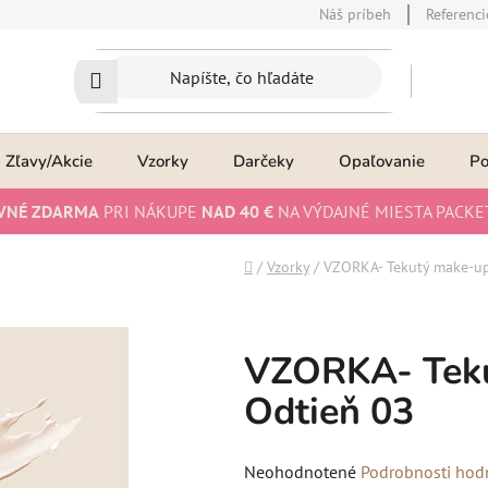
Náš príbeh
Referenci
Zľavy/Akcie
Vzorky
Darčeky
Opaľovanie
P
VNÉ ZDARMA
PRI NÁKUPE
NAD 40 €
NA VÝDAJNÉ MIESTA PACKE
Domov
/
Vzorky
/
VZORKA- Tekutý make-up
VZORKA- Teku
Odtieň 03
Priemerné
Neohodnotené
Podrobnosti hod