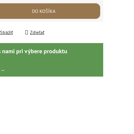
DO KOŠÍKA
Strážiť
Zdieľať
s nami pri výbere produktu
k
→