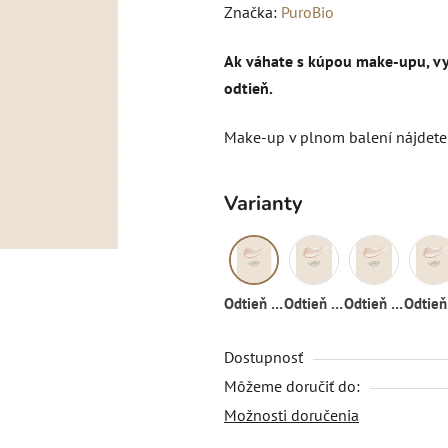
hodnotenie
Značka:
PuroBio
produktu
Ak váhate s kúpou make-upu, vys
je
odtieň.
0,0
z
Make-up v plnom balení nájdete
5
hviezdičiek.
Varianty
Odtieň 03
Odtieň 01
Odtieň 02
Dostupnosť
Môžeme doručiť do:
Možnosti doručenia