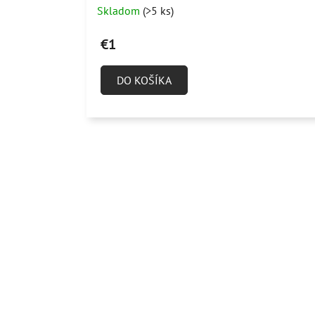
Skladom
(>5 ks)
hodnotenie
produktu
€1
je
5,0
DO KOŠÍKA
z
5
hviezdičiek.