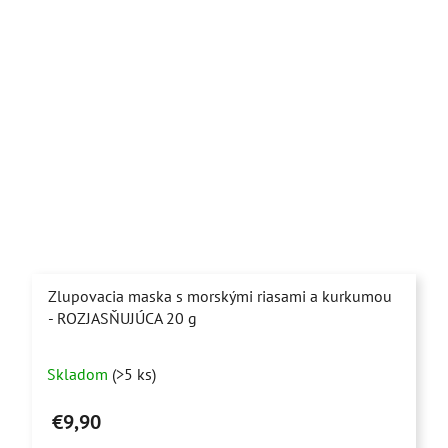
Zlupovacia maska s morskými riasami a kurkumou
- ROZJASŇUJÚCA 20 g
Priemerné
Skladom
(>5 ks)
hodnotenie
produktu
€9,90
je