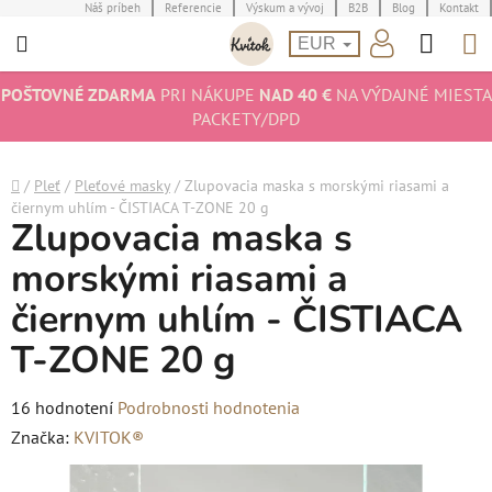
Prejsť
Náš príbeh
Referencie
Výskum a vývoj
B2B
Blog
Kontakt
Hľad
N
na
EUR
obsah
K
POŠTOVNÉ ZDARMA
PRI NÁKUPE
NAD 40 €
NA VÝDAJNÉ MIESTA
PACKETY/DPD
Domov
/
Pleť
/
Pleťové masky
/
Zlupovacia maska s morskými riasami a
čiernym uhlím - ČISTIACA T-ZONE 20 g
Zlupovacia maska s
morskými riasami a
čiernym uhlím - ČISTIACA
T-ZONE 20 g
Priemerné
16 hodnotení
Podrobnosti hodnotenia
hodnotenie
Značka:
KVITOK®
produktu