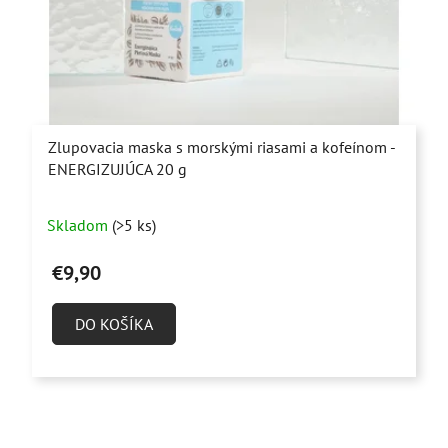
Zlupovacia maska s morskými riasami a kofeínom -
ENERGIZUJÚCA 20 g
Priemerné
Skladom
(>5 ks)
hodnotenie
produktu
€9,90
je
5,0
DO KOŠÍKA
z
5
hviezdičiek.