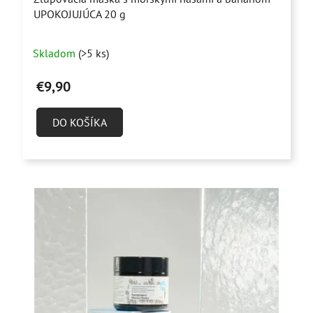
UPOKOJUJÚCA 20 g
Priemerné
Skladom
(>5 ks)
hodnotenie
produktu
€9,90
je
4,5
DO KOŠÍKA
z
5
hviezdičiek.