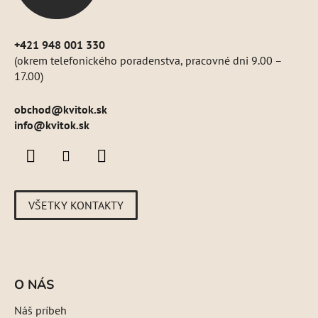
e
+421 948 001 330
(okrem telefonického poradenstva, pracovné dni 9.00 –
17.00)
obchod
@
kvitok.sk
info@kvitok.sk
VŠETKY KONTAKTY
O NÁS
Náš príbeh