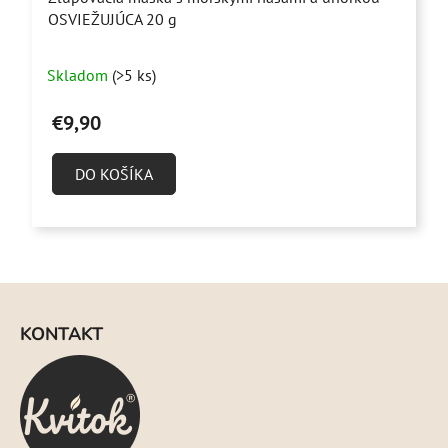
OSVIEŽUJÚCA 20 g
Priemerné
Skladom
(>5 ks)
hodnotenie
produktu
€9,90
je
4,0
DO KOŠÍKA
z
5
hviezdičiek.
Z
á
KONTAKT
p
ä
t
i