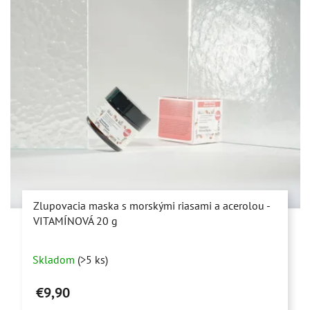
Zlupovacia maska s morskými riasami a acerolou -
VITAMÍNOVÁ 20 g
Priemerné
Skladom
(>5 ks)
hodnotenie
produktu
€9,90
je