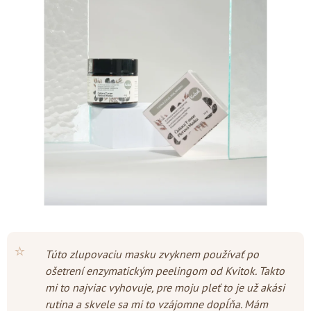
je
4,6
z
5
hviezdičiek.
⭐
Túto zlupovaciu masku zvyknem používať po
ošetrení enzymatickým peelingom od Kvitok. Takto
mi to najviac vyhovuje, pre moju pleť to je už akási
rutina a skvele sa mi to vzájomne dopĺňa. Mám