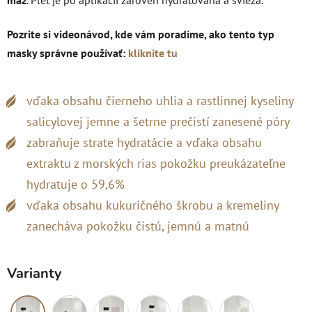
maz
. Pleť je po aplikácii zároveň hydratovaná a svieža.
Pozrite si videonávod, kde vám poradíme, ako tento typ
masky správne používať:
kliknite tu
vďaka obsahu čierneho uhlia a rastlinnej kyseliny
salicylovej jemne a šetrne prečistí zanesené póry
zabraňuje strate hydratácie a vďaka obsahu
extraktu z morských rias pokožku preukázateľne
hydratuje o 59,6%
vďaka obsahu kukuričného škrobu a kremeliny
zanecháva pokožku čistú, jemnú a matnú
Varianty