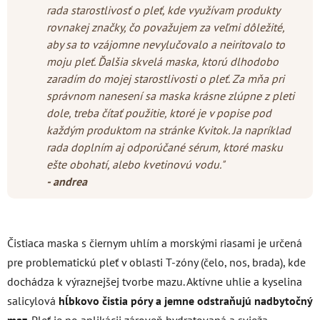
rada starostlivosť o pleť, kde využívam produkty
rovnakej značky, čo považujem za veľmi dôležité,
aby sa to vzájomne nevylučovalo a neiritovalo to
moju pleť. Ďalšia skvelá maska, ktorú dlhodobo
zaradím do mojej starostlivosti o pleť. Za mňa pri
správnom nanesení sa maska krásne zlúpne z pleti
dole, treba čítať použitie, ktoré je v popise pod
každým produktom na stránke Kvitok. Ja napríklad
rada doplním aj odporúčané sérum, ktoré masku
ešte obohatí, alebo kvetinovú vodu."
- andrea
Čistiaca maska s čiernym uhlím a morskými riasami je určená
pre problematickú pleť v oblasti T-zóny (čelo, nos, brada), kde
dochádza k výraznejšej tvorbe mazu.
Aktívne uhlie a kyselina
salicylová
hĺbkovo čistia póry a jemne odstraňujú nadbytočný