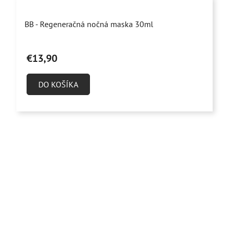
Priemerné
BB - Regeneračná nočná maska 30ml
hodnotenie
produktu
€13,90
je
5,0
DO KOŠÍKA
z
5
hviezdičiek.