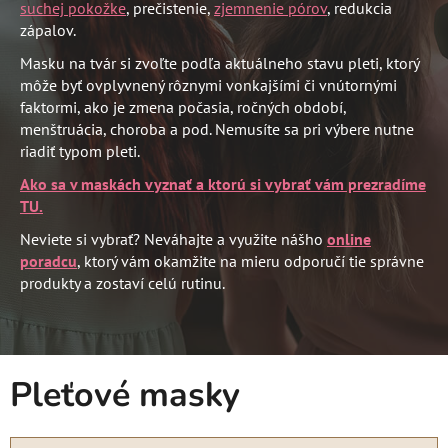
suchej pokožke
, prečistenie,
zjemnenie pórov
, redukcia
zápalov.
Masku na tvár si zvoľte podľa aktuálneho stavu pleti, ktorý
môže byť ovplyvnený rôznymi vonkajšími či vnútornými
faktormi, ako je zmena počasia, ročných období,
menštruácia, choroba a pod. Nemusíte sa pri výbere nutne
riadiť typom pleti.
Ako sa v maskách vyznať a ktorú si vybrať vám prezradíme
TU.
Neviete si vybrať? Neváhajte a využite nášho
online
poradcu
, ktorý vám okamžite na mieru odporučí tie správne
produkty a zostaví celú rutinu.
Pleťové masky