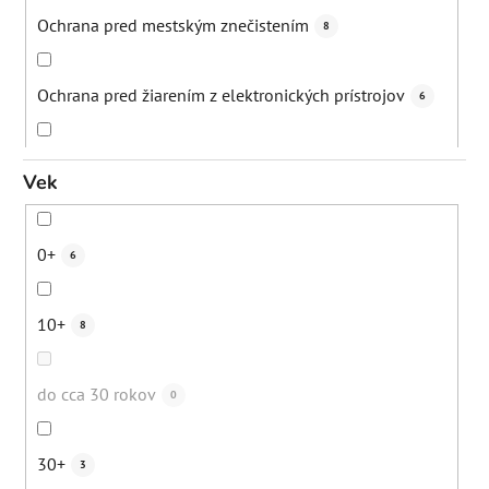
Dehydrovaná pleť
11
Ochrana pred mestským znečistením
8
Bežná denná starostlivosť
1
Ochrana pred žiarením z elektronických prístrojov
6
Nadmerná tvorba mazu
3
Hydratácia
23
Vek
Kuracia koža (keratosis pilaris)
1
Obnova ochrannej bariéry
3
0+
6
Jazvičky po akné
2
Zmiernenie zápalov
6
10+
8
Poškodená pleť
5
Eliminácia čiernych bodiek
5
do cca 30 rokov
0
Seborea
2
Eliminácia upchatých pórov
5
30+
3