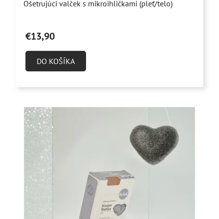
v
Ošetrujúci valček s mikroihličkami (pleť/telo)
hodnotenie
produktu
€13,90
je
4,9
DO KOŠÍKA
z
5
hviezdičiek.