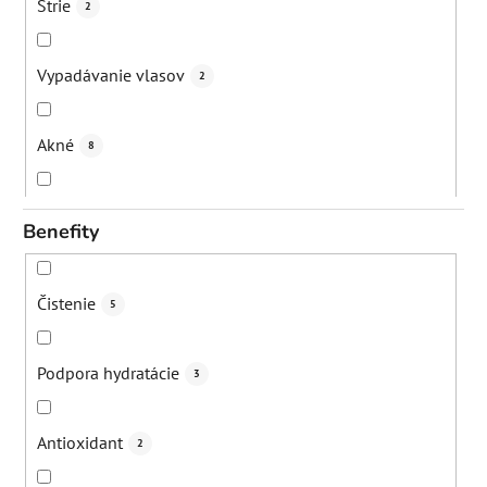
Strie
2
Vypadávanie vlasov
2
Akné
8
Suchá koža
10
Benefity
Digitálne znečistenie
8
Čistenie
5
Mestské znečistenie
6
Podpora hydratácie
3
Starecké/pigmentové škvrny
6
Antioxidant
2