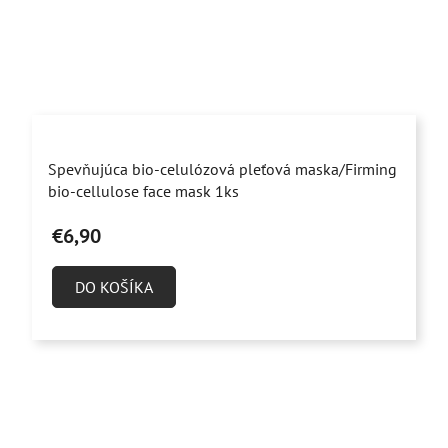
Priemerné
Spevňujúca bio-celulózová pleťová maska/Firming
hodnotenie
bio-cellulose face mask 1ks
produktu
€6,90
je
5,0
DO KOŠÍKA
z
5
hviezdičiek.