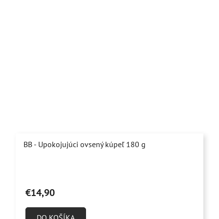
BB - Upokojujúci ovsený kúpeľ 180 g
Priemerné
hodnotenie
€14,90
produktu
je
DO KOŠÍKA