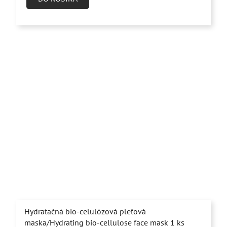
5,0
z
5
hviezdičiek.
Hydratačná bio-celulózová pleťová
maska/Hydrating bio-cellulose face mask 1 ks