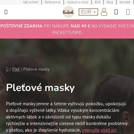
Prejsť
Náš príbeh
Referencie
Výskum a vývoj
B2B
Blog
Kontakt
Hľad
N
na
EUR
obsah
K
POŠTOVNÉ ZDARMA
PRI NÁKUPE
NAD 40 €
NA VÝDAJNÉ MIESTA
PACKETY/DPD
Domov
/
Pleť
/
Pleťové masky
Pleťové masky
Pleťové masky jemne a šetrne vyživujú pokožku, upokojujú
a dopĺňajú výživné látky. Vďaka vysokým koncentráciám
aktívnych látok a v závislosti od typu masky dokážu
rýchlejšie a intenzívnejšie cielene riešiť konkrétne problémy
s pleťou, ako je zlepšenie hydratácie,
vypnutie pleti pri