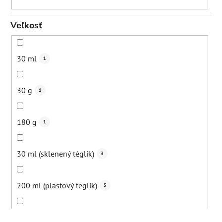
Veľkosť
30 ml
1
30 g
1
180 g
1
30 ml (sklenený téglik)
3
200 ml (plastový teglik)
5
200 ml
1