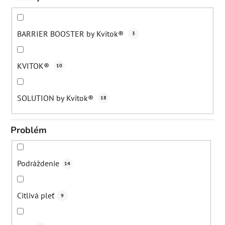
BARRIER BOOSTER by Kvitok®
3
KVITOK®
10
SOLUTION by Kvitok®
18
Problém
Podráždenie
14
Citlivá pleť
9