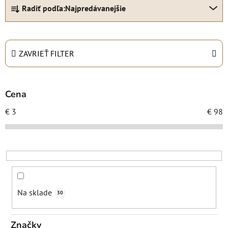
R
Radiť podľa:
Najpredávanejšie
a
d
e
n
ZAVRIEŤ FILTER
i
e
p
Cena
r
€
3
€
98
o
d
u
k
t
o
Na sklade
30
v
Značky