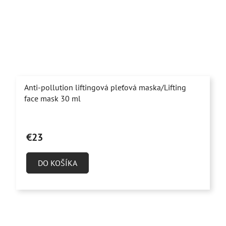
Anti-pollution liftingová pleťová maska/Lifting
face mask 30 ml
Priemerné
hodnotenie
€23
produktu
je
DO KOŠÍKA
5,0
z
5
hviezdičiek.