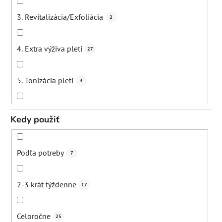
Uvoľnenie svalo
1
3. Revitalizácia/Exfoliácia
2
Zmiernenie zápal
1
4. Extra výživa pleti
27
Podpora oc
2
5. Tonizácia pleti
3
Ochrana pred žiarení
2
6. Cielené riešenie konkrétnych problémov
10
Kedy použiť
7. Hydratácia a ochrana
3
Podľa potreby
7
2-3 krát týždenne
17
Celoročne
25