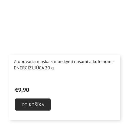
Zlupovacia maska s morskými riasami a kofeínom -
ENERGIZUJÚCA 20 g
Priemerné
hodnotenie
€9,90
produktu
je
DO KOŠÍKA
5,0
z
5