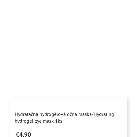
Priemerné
Hydratačná hydrogélová očná maska/Hydrating
hodnotenie
hydrogel eye mask 1ks
produktu
€4,90
je