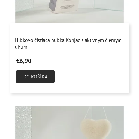
Priemerné
Hĺbkovo čistiaca hubka Konjac s aktívnym čiernym
hodnotenie
uhlím
produktu
€6,90
je
4,9
DO KOŠÍKA
z
5
hviezdičiek.