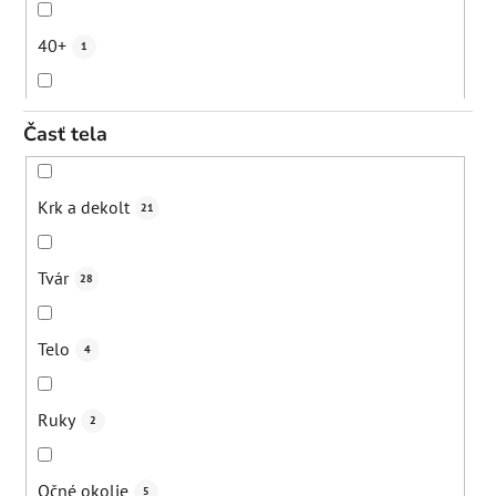
"Sťahovanie" pleti
5
Regenerácia pokožky
4
40+
1
Kuperóza
1
Eliminácia pigmentácií
7
50+
1
Časť tela
Rosacea
2
Exfoliácia
1
Všetky vekové kategórie (dospelí)
23
Krk a dekolt
21
Začervenanie
7
Podpora mikrocirkulácie
3
Tvár
28
Čierne bodky
5
Revitalizácia pokožky
2
Telo
4
Mílie/upchaté póry
5
Udržanie hydratácie
2
Ruky
2
Rozšírené póry
4
Upokojenie
12
Očné okolie
5