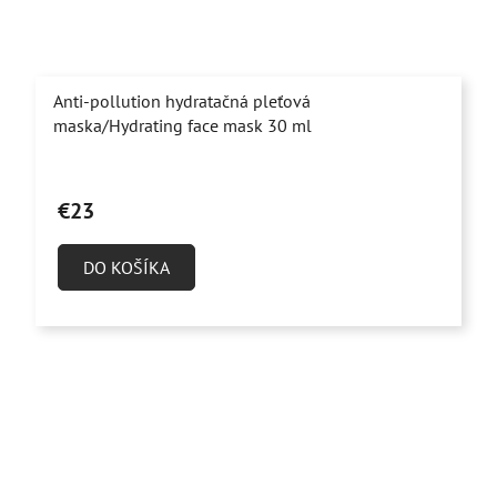
Anti-pollution hydratačná pleťová
maska/Hydrating face mask 30 ml
Priemerné
hodnotenie
€23
produktu
je
DO KOŠÍKA
5,0
z
5
hviezdičiek.