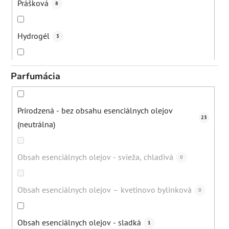
Prášková
8
Hydrogél
3
Bio-celulóza
4
Parfumácia
Prirodzená - bez obsahu esenciálnych olejov
23
(neutrálna)
Obsah esenciálnych olejov - svieža, chladivá
0
Obsah esenciálnych olejov – kvetinovo bylinková
0
Obsah esenciálnych olejov - sladká
1