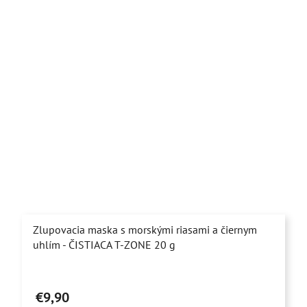
hviezdičiek.
Zlupovacia maska s morskými riasami a čiernym
uhlím - ČISTIACA T-ZONE 20 g
Priemerné
hodnotenie
€9,90