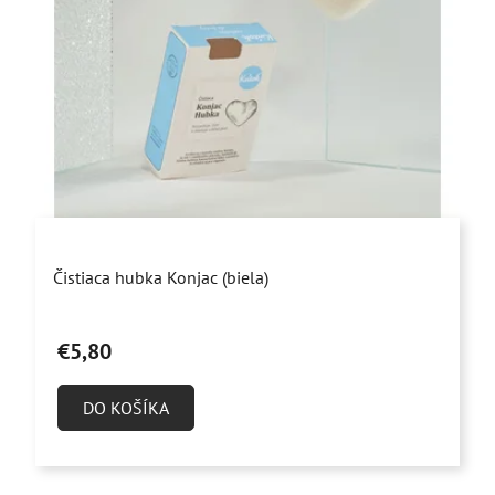
Priemerné
Čistiaca hubka Konjac (biela)
hodnotenie
produktu
€5,80
je
4,9
DO KOŠÍKA
z
5
hviezdičiek.