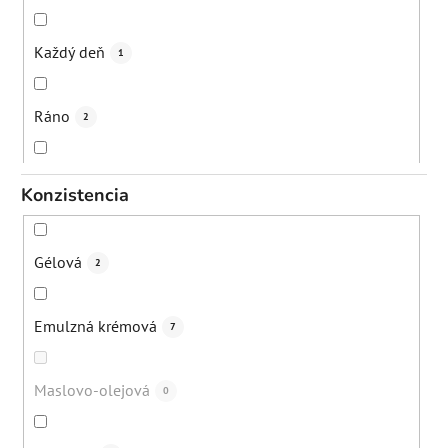
Každý deň
1
Ráno
2
Večer
23
Konzistencia
Zimné obdobie
2
Gélová
2
2-5 krát týždenne
1
Emulzná krémová
7
1-2 krát týždenne
6
Maslovo-olejová
0