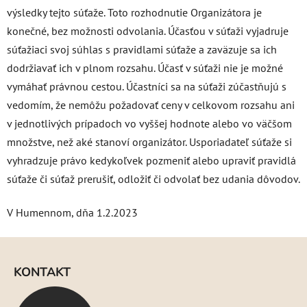
výsledky tejto súťaže. Toto rozhodnutie Organizátora je
konečné, bez možnosti odvolania. Účasťou v súťaži vyjadruje
súťažiaci svoj súhlas s pravidlami súťaže a zaväzuje sa ich
dodržiavať ich v plnom rozsahu. Účasť v súťaži nie je možné
vymáhať právnou cestou. Účastníci sa na súťaži zúčastňujú s
vedomím, že nemôžu požadovať ceny v celkovom rozsahu ani
v jednotlivých prípadoch vo vyššej hodnote alebo vo väčšom
množstve, než aké stanoví organizátor. Usporiadateľ súťaže si
vyhradzuje právo kedykoľvek pozmeniť alebo upraviť pravidlá
súťaže či súťaž prerušiť, odložiť či odvolať bez udania dôvodov.
V Humennom, dňa 1.2.2023
Z
á
KONTAKT
p
ä