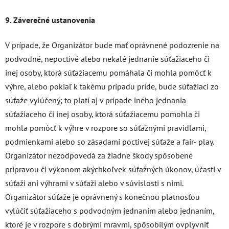
9. Záverečné ustanovenia
V prípade, že Organizátor bude mať oprávnené podozrenie na
podvodné, nepoctivé alebo nekalé jednanie súťažiaceho či
inej osoby, ktorá súťažiacemu pomáhala či mohla pomôcť k
výhre, alebo pokiaľ k takému prípadu príde, bude súťažiaci zo
súťaže vylúčený; to platí aj v prípade iného jednania
súťažiaceho či inej osoby, ktorá súťažiacemu pomohla či
mohla pomôcť k výhre v rozpore so súťažnými pravidlami,
podmienkami alebo so zásadami poctivej súťaže a fair- play.
Organizátor nezodpovedá za žiadne škody spôsobené
prípravou či výkonom akýchkoľvek súťažných úkonov, účasti v
súťaži ani výhrami v súťaži alebo v súvislosti s nimi.
Organizátor súťaže je oprávnený s konečnou platnosťou
vylúčiť súťažiaceho s podvodným jednaním alebo jednaním,
ktoré je v rozpore s dobrými mravmi, spôsobilým ovplyvniť