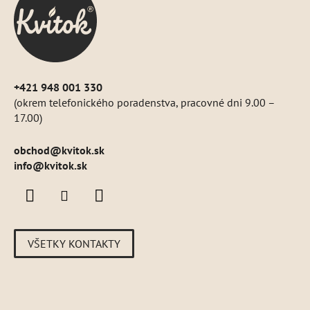
t
i
e
+421 948 001 330
(okrem telefonického poradenstva, pracovné dni 9.00 –
17.00)
obchod
@
kvitok.sk
info@kvitok.sk
VŠETKY KONTAKTY