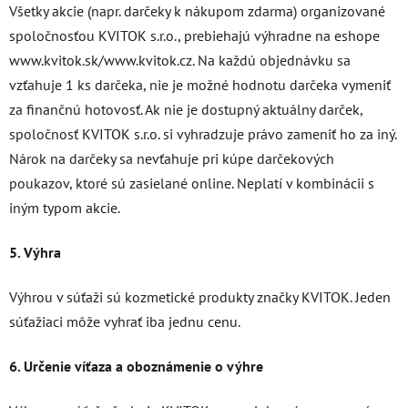
Všetky akcie (napr. darčeky k nákupom zdarma) organizované
spoločnosťou KVITOK s.r.o., prebiehajú výhradne na eshope
www.kvitok.sk/www.kvitok.cz. Na každú objednávku sa
vzťahuje 1 ks darčeka, nie je možné hodnotu darčeka vymeniť
za finančnú hotovosť. Ak nie je dostupný aktuálny darček,
spoločnosť KVITOK s.r.o. si vyhradzuje právo zameniť ho za iný.
Nárok na darčeky sa nevťahuje pri kúpe darčekových
poukazov, ktoré sú zasielané online. Neplatí v kombinácii s
iným typom akcie.
5. Výhra
Výhrou v súťaži sú kozmetické produkty značky KVITOK. Jeden
súťažiaci môže vyhrať iba jednu cenu.
6. Určenie víťaza a oboznámenie o výhre