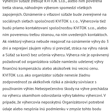
Výhercov súťaže žrebuje KVITOK s.r.o., alebo ním poverená
tretia strana, náhodným výberom spomedzi všetkých
zapojených. Oznámenie o víťazovi súťaže bude zverejnené na
sociálnych sieťach spoločnosti KVITOK s. r. o.. Výhercovia tiež
budú priamo kontaktovaní spoločnosťou KVITOK s.r.o., alebo
ním poverenou treťou stranou, na ním uvedených kontaktoch.
Ak niektorý výherca nebude reagovať na oznámenie výhry do 3
dní a neprejaví záujem výhru si prevziať, stráca na výhru nárok
a Súťaž sa končí bez určenia výhercu. Výherca nie je oprávnený
požadovať od organizátora súťaže namiesto udelenej výhry
finančnú kompenzáciu alebo akúkoľvek inú vecnú cenu.
KVITOK s.r.o. ako organizátor súťaže nenesie žiadnu
zodpovednosť za akékoľvek riziká a záväzky súvisiace s
používaním výhier. Nebezpečenstvo škody na výhre prechádza
na výhercu okamihom odovzdania výhry takému výhercovi. V
prípade, že výhercovia neposkytnú Organizátorovi potrebné
údaje alebo nesplnia inú podmienku v zmysle tohto bodu