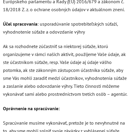
Európskeho parlamentu a Rady (EÚ) 2016/679 a zákonom č.
18/2018 Z. z. o ochrane osobných údajov v aktuálnom znení.
Účel spracovania
: usporadúvanie spotrebiteľských súťaží,
vyhodnotenie súťaže a odovzdanie výhry
Ak sa rozhodnete zúčastniť sa niektorej súťaže, ktorú
organizujeme v rámci našich aktivít, použijeme Vaše údaje, ak
ste účastníkom súťaže, resp. Vaše údaje aj údaje vášho
potomka, ak ste zákonným zástupcom účastníka súťaže, aby
sme Vás mohli zaradiť medzi účastníkov, vyhodnotenia súťaže
a zaslanie alebo odovzdanie výhry. Tieto činnosti môžeme
vykonávať sami alebo prostredníctvom tretích osôb – agentúr.
Oprávnenie na spracúvanie:
Spracúvanie musíme vykonávať, pretože je to nevyhnutné na
to, aby sme mohli splniť svoje záväzky z vyhlásenej súťaže.