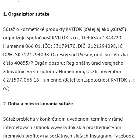
1. Organizátor súťaže
Súťaž o kozmetické produkty KVITOK (ďalej aj ako „súťaž“)
organizuje spoločnosť KVITOK s.r.o., Třebíčska 1844/20,
Humenné 066 01, IČO: 53179170, DIČ: 2121294098, IČ
DPH: SK2121294098. Okresný súd Prešov, odd. Sro. Vložka
číslo 40655/P. Orgán dozoru: Regionálny úrad verejného
zdravotníctva so sídlom v Humennom, Ul.26. novembra
č.2/1507, 066 18 Humenné. (ďalej len „spoločnosť KVITOK s. r.
o.“)
2. Doba a miesto konania súťaže
Súťaž prebieha v konkrétnom uvedenom termíne v rámci
internetových stránok www.kvitok.sk a prostredníctvom
firemných profilov na sociálnych sieťach Instagram, Facebook