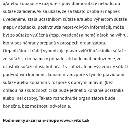
a/alebo konajúce v rozpore s pravidlami súťaže nebudú do
súťaže zaradené. Ak sa ukáže, že sa takáto osoba aj napriek
uvedenému stala účastníkom súťaže a/alebo výhercom súťaže
(napr. v dôsledku poskytnutia nepravdivých informácií), môže
byť zo súťaže vylúčená (resp. vyradená) a nemá nárok na výhru,
ktorá bez náhrady prepadá v prospech organizátora.
Organizátor si ďalej vyhradzuje právo vylúčiť účastníka súťaže
zo súťaže, a to najmä v prípade, ak bude mať podozrenie, že
účastník súťaže dosiahol účasť v súťaži alebo výsledok v súťaži
podvodným konaním, konaním v rozpore s týmito pravidlami
súťaže alebo konaním v rozpore s dobrými mravmi (bez
ohľadu na skutočnosť, či sa bude jednať o konanie účastníka
alebo inej osoby). Takéto rozhodnutie organizátora bude
konečné, bez možnosti odvolania.
Podmienky akcií na e-shope www.kvitok.sk