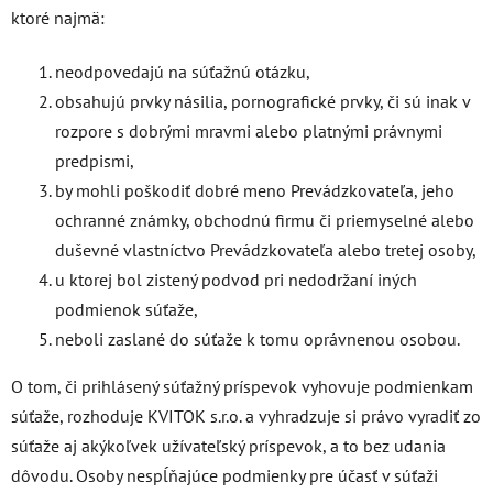
ktoré najmä:
neodpovedajú na súťažnú otázku,
obsahujú prvky násilia, pornografické prvky, či sú inak v
rozpore s dobrými mravmi alebo platnými právnymi
predpismi,
by mohli poškodiť dobré meno Prevádzkovateľa, jeho
ochranné známky, obchodnú firmu či priemyselné alebo
duševné vlastníctvo Prevádzkovateľa alebo tretej osoby,
u ktorej bol zistený podvod pri nedodržaní iných
podmienok súťaže,
neboli zaslané do súťaže k tomu oprávnenou osobou.
O tom, či prihlásený súťažný príspevok vyhovuje podmienkam
súťaže, rozhoduje KVITOK s.r.o. a vyhradzuje si právo vyradiť zo
súťaže aj akýkoľvek užívateľský príspevok, a to bez udania
dôvodu. Osoby nespĺňajúce podmienky pre účasť v súťaži