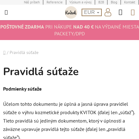
Prejsť
Náš príbeh
Referencie
Výskum a vývoj
B2B
Blog
Kontakt
Hľad
N
na
EUR
obsah
K
POŠTOVNÉ ZDARMA
PRI NÁKUPE
NAD 40 €
NA VÝDAJNÉ MIESTA
PACKETY/DPD
Domov
/
Pravidlá súťaže
Pravidlá súťaže
Podmienky súťaže
Účelom tohto dokumentu je úplná a jasná úprava pravidiel
súťaže o výhru kozmetické produkty KVITOK (ďalej len „súťaž“).
Tieto pravidlá sú jediným dokumentom, ktorý v úplnosti a
záväzne upravuje pravidlá tejto súťaže (ďalej len „pravidlá
súťaže“).