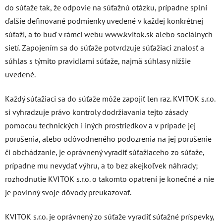
do súťaže tak, že odpovie na súťažnú otázku, prípadne splní
ďalšie definované podmienky uvedené v každej konkrétnej
súťaži, a to buď v rámci webu www.kvitok.sk alebo sociálnych
sietí. Zapojením sa do súťaže potvrdzuje súťažiaci znalosť a
súhlas s týmito pravidlami súťaže, najmä súhlasy nižšie
uvedené.
Každý súťažiaci sa do súťaže môže zapojiť len raz. KVITOK s.r.o.
si vyhradzuje právo kontroly dodržiavania tejto zásady
pomocou technických i iných prostriedkov a v prípade jej
porušenia, alebo odôvodneného podozrenia na jej porušenie
či obchádzanie, je oprávnený vyradiť súťažiaceho zo súťaže,
prípadne mu nevydať výhru, a to bez akejkoľvek náhrady;
rozhodnutie KVITOK s.r.o. o takomto opatrení je konečné a nie
je povinný svoje dôvody preukazovať.
KVITOK s.r.o. je oprávnený zo súťaže vyradiť súťažné príspevky,