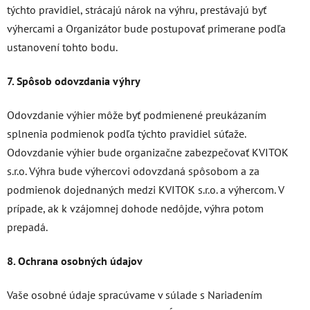
týchto pravidiel, strácajú nárok na výhru, prestávajú byť
výhercami a Organizátor bude postupovať primerane podľa
ustanovení tohto bodu.
7. Spôsob odovzdania výhry
Odovzdanie výhier môže byť podmienené preukázaním
splnenia podmienok podľa týchto pravidiel súťaže.
Odovzdanie výhier bude organizačne zabezpečovať KVITOK
s.r.o. Výhra bude výhercovi odovzdaná spôsobom a za
podmienok dojednaných medzi KVITOK s.r.o. a výhercom. V
prípade, ak k vzájomnej dohode nedôjde, výhra potom
prepadá.
8. Ochrana osobných údajov
Vaše osobné údaje spracúvame v súlade s Nariadením