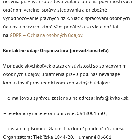
riešenia právnych záležitostí vrátane plnenia povinností voči
orgánom verejnej správy, sledovania a priebežné
vyhodnocovanie právnych rizík. Viac o spracovaní osobných
údajov a právach, ktoré Vám prináležia sa viete dočítať
na
GDPR – Ochrana osobných údajov
.
Kontaktné údaje Organizátora (prevádzkovateľa):
V prípade akýchkoľvek otázok v súvislosti so spracovaním
osobných údajov, uplatnenia práv a pod. nás neváhajte
kontaktovať prostredníctvom kontaktných údajov:
– e-mailovou správou zaslanou na adresu: info@kvitok.sk,
– telefonicky na telefónnom čísle: 0948001330 ,
– zaslaním písomnej žiadosti na korešpondenčnú adresu
Organizátora: Třebíčska 1844/20, Humenné 06601.