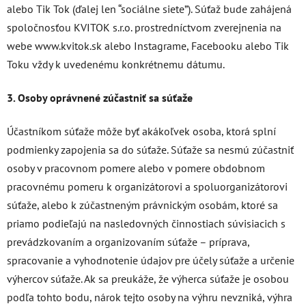
alebo Tik Tok (ďalej len “sociálne siete”). Súťaž bude zahájená
spoločnosťou KVITOK s.r.o. prostredníctvom zverejnenia na
webe www.kvitok.sk alebo Instagrame, Facebooku alebo Tik
Toku vždy k uvedenému konkrétnemu dátumu.
3. Osoby oprávnené zúčastniť sa súťaže
Účastníkom súťaže môže byť akákoľvek osoba, ktorá splní
podmienky zapojenia sa do súťaže. Súťaže sa nesmú zúčastniť
osoby v pracovnom pomere alebo v pomere obdobnom
pracovnému pomeru k organizátorovi a spoluorganizátorovi
súťaže, alebo k zúčastneným právnickým osobám, ktoré sa
priamo podieľajú na nasledovných činnostiach súvisiacich s
prevádzkovaním a organizovaním súťaže – príprava,
spracovanie a vyhodnotenie údajov pre účely súťaže a určenie
výhercov súťaže. Ak sa preukáže, že výherca súťaže je osobou
podľa tohto bodu, nárok tejto osoby na výhru nevzniká, výhra