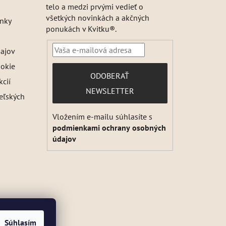
telo a medzi prvými vedieť o
všetkých novinkách a akčných
nky
ponukách v Kvitku®.
ajov
ookie
PRIHLÁSIŤ
ODOBERAŤ
kcií
SA
NEWSLETTER
teľských
Vložením e-mailu súhlasíte s
podmienkami ochrany osobných
údajov
Súhlasím