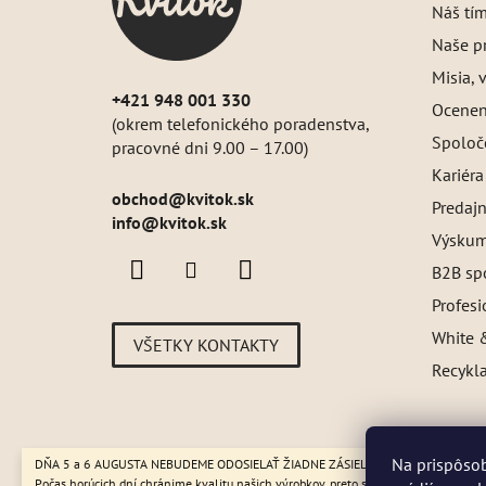
i
Náš tí
e
Naše pr
Misia, v
+421 948 001 330
Oceneni
(okrem telefonického poradenstva,
Spoloč
pracovné dni 9.00 – 17.00)
Kariéra
obchod
@
kvitok.sk
Predajn
info@kvitok.sk
Výskum
B2B sp
Profes
White &
VŠETKY KONTAKTY
Recykl
Na prispôsob
DŇA 5 a 6 AUGUSTA NEBUDEME ODOSIELAŤ ŽIADNE ZÁSIELKY. ☀️ Letná prevádzk
Počas horúcich dní chránime kvalitu našich výrobkov, preto sa môže dodanie mier