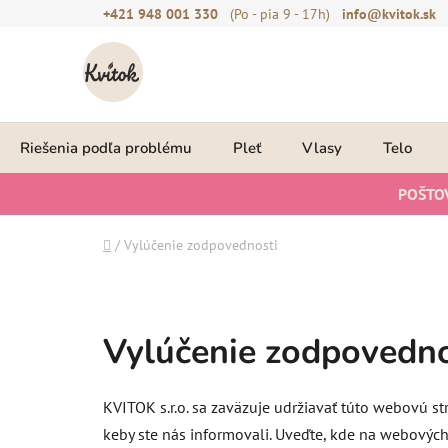
Prejsť
+421 948 001 330
(Po - pia 9 - 17h)
info@kvitok.sk
na
obsah
Riešenia podľa problému
Pleť
Vlasy
Telo
POŠTO
Domov
/
Vylúčenie zodpovednosti
Vylúčenie zodpovedno
KVITOK s.r.o. sa zaväzuje udržiavať túto webovú str
keby ste nás informovali. Uveďte, kde na webových