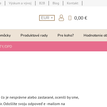
e
Výskum a vývoj
B2B
Blog
Kontakt
0,00 €
EUR
NÁKUPNÝ
KOŠÍK
omôcky
Produktové rady
Pre koho?
Hodnotenie o
TY/DPD
, čo je nesprávne alebo zastarané, ocenili by sme,
kôr. Odošlite svoju odpoveď e -mailom na