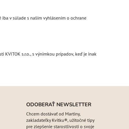
é iba v súlade s naším vyhlásením o ochrane
i KVITOK s.r.o., s výnimkou prípadov, keď je inak
ODOBERAŤ NEWSLETTER
Chcem dostávať od Martiny,
zakladateľky Kvitku®, užitočné tipy
pre zlepšenie starostlivosti o svoje