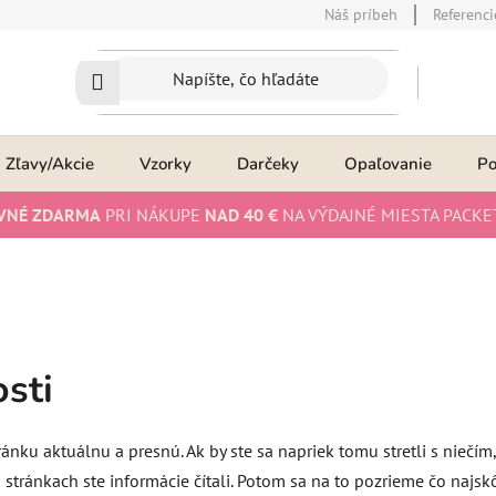
Náš príbeh
Referenci
Zľavy/Akcie
Vzorky
Darčeky
Opaľovanie
P
VNÉ ZDARMA
PRI NÁKUPE
NAD 40 €
NA VÝDAJNÉ MIESTA PACKE
sti
ánku aktuálnu a presnú. Ak by ste sa napriek tomu stretli s niečím
 stránkach ste informácie čítali. Potom sa na to pozrieme čo najs