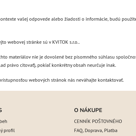
ontexte vašej odpovede alebo žiadosti o informácie, budú použit
to webovej stránke sú v KVITOK s.r.o..
ýchto materiálov nie je dovolené bez písomného súhlasu spoločnost
d právo citovať), pokiaľ konkrétny obsah neurčuje inak.
prístupnosťou webových stránok nás neváhajte kontaktovať.
S
O NÁKUPE
íbeh
CENNÍK POŠTOVNÉHO
 profil
FAQ, Doprava, Platba