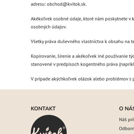
adresu:
obchod@kvitok.sk
.
Akékoľvek osobné údaje, ktoré nám poskytnete v k
osobných údajov.
Všetky práva duševného vlastníctva k obsahu na tej
Kopírovanie, šírenie a akékoľvek iné používanie t
stanovené v predpisoch kogentného práva (napríkla
V prípade akýchkoľvek otázok alebo problémov s 
Z
á
KONTAKT
O NÁ
p
Náš pr
ä
Odborný
t