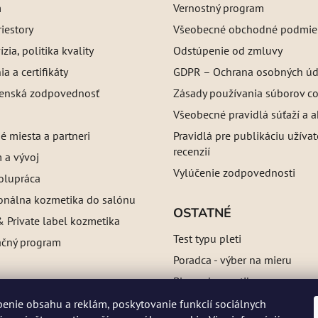
m
Vernostný program
iestory
Všeobecné obchodné podmie
ízia, politika kvality
Odstúpenie od zmluvy
a a certifikáty
GDPR – Ochrana osobných úd
enská zodpovednosť
Zásady používania súborov c
Všeobecné pravidlá súťaží a a
é miesta a partneri
Pravidlá pre publikáciu užíva
recenzií
 a vývoj
Vylúčenie zodpovednosti
olupráca
ionálna kozmetika do salónu
OSTATNÉ
 Private label kozmetika
Test typu pleti
ačný program
Poradca - výber na mieru
Blog o kozmetike
Referencie
enie obsahu a reklám, poskytovanie funkcií sociálnych
a:
ne