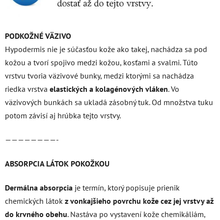
PODKOŽNÉ VÄZIVO
Hypodermis nie je súčasťou kože ako takej, nachádza sa pod
kožou a tvorí spojivo medzi kožou, kosťami a svalmi. Túto
vrstvu tvoria väzivové bunky, medzi ktorými sa nachádza
riedka vrstva
elastických a kolagénových vláken
. Vo
väzivových bunkách sa ukladá zásobný tuk. Od množstva tuku
potom závisí aj hrúbka tejto vrstvy.
————————-
ABSORPCIA LÁTOK POKOŽKOU
Dermálna absorpcia
je termín, ktorý popisuje prienik
chemických látok
z vonkajšieho povrchu kože cez jej vrstvy až
do krvného obehu
. Nastáva po vystavení kože chemikáliám,