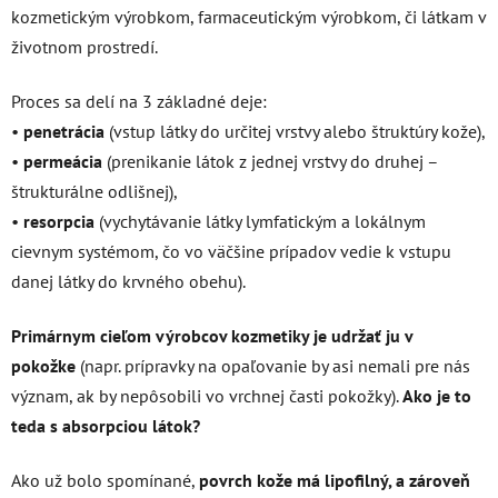
kozmetickým výrobkom, farmaceutickým výrobkom, či látkam v
životnom prostredí.
Proces sa delí na 3 základné deje:
•
penetrácia
(vstup látky do určitej vrstvy alebo štruktúry kože),
•
permeácia
(prenikanie látok z jednej vrstvy do druhej –
štrukturálne odlišnej),
•
resorpcia
(vychytávanie látky lymfatickým a lokálnym
cievnym systémom, čo vo väčšine prípadov vedie k vstupu
danej látky do krvného obehu).
Primárnym cieľom výrobcov kozmetiky je udržať ju v
pokožke
(napr. prípravky na opaľovanie by asi nemali pre nás
význam, ak by nepôsobili vo vrchnej časti pokožky).
Ako je to
teda s absorpciou látok?
Ako už bolo spomínané,
povrch kože má lipofilný, a zároveň