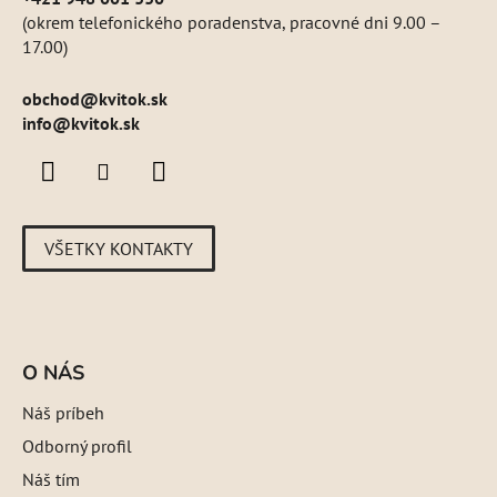
(okrem telefonického poradenstva, pracovné dni 9.00 –
17.00)
obchod
@
kvitok.sk
info@kvitok.sk
VŠETKY KONTAKTY
O NÁS
Náš príbeh
Odborný profil
Náš tím