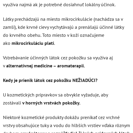
využíva najmä ak je potrebné dosiahnuť lokálny účinok.
Látky prechádzajú na miesto mikrocirkulácie (nachádza sa v
zamši), kde krvné cievy vychytávajú a prenášajú účinné látky
do krvného obehu. Toto miesto v koži označujeme
ako
mikrocirkuláciu pleti
.
Vstrebávanie účinných látok cez pokožku sa využíva aj
v
alternatívnej medicíne – aromaterapii.
Kedy je prienik látok cez pokožku NEŽIADÚCI?
U kozmetických prípravkov sa obvykle vyžaduje, aby
zostávali
v horných vrstvách pokožky.
Niektoré kozmetické produkty dokážu prenikať cez vrchné
vrstvy obsahujúce tuky a vodu do hlbších vrstiev vďaka rôznym