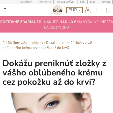
Prejsť
Náš príbeh
Referencie
Výskum a vývoj
B2B
Blog
Kontakt
Hľad
N
na
EUR
obsah
K
POŠTOVNÉ ZDARMA
PRI NÁKUPE
NAD 40 €
NA VÝDAJNÉ MIESTA
PACKETY/DPD
Domov
/
Riešime vaše problémy
/
Dokážu preniknúť zložky z vášho
obľúbeného krému cez pokožku až do krvi?
Dokážu preniknúť zložky z
vášho obľúbeného krému
cez pokožku až do krvi?