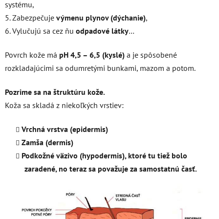
systému,
5. Zabezpečuje
výmenu plynov (dýchanie)
,
6. Vylučujú sa cez ňu
odpadové látky
…
Povrch kože má
pH 4,5 – 6,5 (kyslé)
a je spôsobené
rozkladajúcimi sa odumretými bunkami, mazom a potom.
Pozrime sa na štruktúru kože.
Koža sa skladá z niekoľkých vrstiev:
Vrchná vrstva (epidermis)
Zamša (dermis)
Podkožné väzivo (hypodermis), ktoré tu tiež bolo
zaradené, no teraz sa považuje za samostatnú časť.