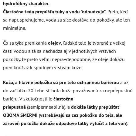
hydrofóbny charakter.
Čiastočne teda prepúšťa tuky a vodu “odpudzuje”.
Preto, keď
sa napr. sprchujeme, voda sa síce dostáva do pokožky, ale len
minimálne.
Čo sa týka prenikania
olejov
, ľudské telo je tvorené z veľkej
časti vodou a tá sa nachádza aj v jednotlivých vrstvách
pokožky. Je preto veľmi nepravdepodobné, že oleje dokážu
preniknúť až k spodným vrstvám kože.
Koža, a hlavne pokožka sú pre telo ochrannou bariérou
a až
do začiatku 20-teho st. bola koža považovaná za nepriepustnú
bariéru. V skutočnosti je
čiastočne
priepustná
(semipermeabilná), a
dokáže látky prepúšťať
OBOMA SMERMI
(
vstrebávajú sa cez pokožku do tela, ale
zároveň pokožka dokáže odpadové látky vylúčiť z tela von
).