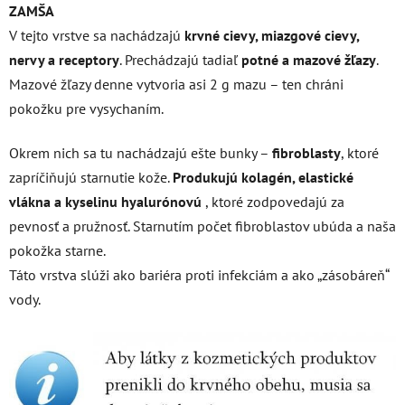
ZAMŠA
V tejto vrstve sa nachádzajú
krvné cievy, miazgové cievy,
nervy a receptory
. Prechádzajú tadiaľ
potné a mazové žľazy
.
Mazové žľazy denne vytvoria asi 2 g mazu – ten chráni
pokožku pre vysychaním.
Okrem nich sa tu nachádzajú ešte bunky –
fibroblasty
, ktoré
zapríčiňujú starnutie kože.
Produkujú kolagén, elastické
vlákna a kyselinu hyalurónovú
, ktoré zodpovedajú za
pevnosť a pružnosť. Starnutím počet fibroblastov ubúda a naša
pokožka starne.
Táto vrstva slúži ako bariéra proti infekciám a ako „zásobáreň“
vody.