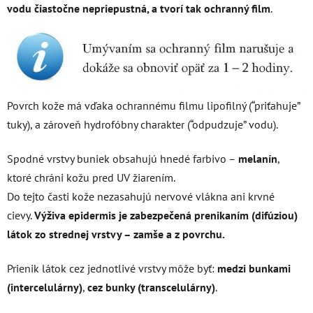
vodu čiastočne nepriepustná, a tvorí tak ochranný film
.
Povrch kože má vďaka ochrannému filmu lipofilný (“priťahuje”
tuky), a zároveň hydrofóbny charakter (“odpudzuje” vodu).
Spodné vrstvy buniek obsahujú hnedé farbivo –
melanín
,
ktoré chráni kožu pred UV žiarením.
Do tejto časti kože nezasahujú nervové vlákna ani krvné
cievy.
Výživa epidermis je zabezpečená prenikaním (difúziou)
látok zo strednej vrstvy – zamše a z povrchu.
Prienik látok cez jednotlivé vrstvy môže byť:
medzi bunkami
(
intercelulárny)
,
cez bunky (
transcelulárny)
.