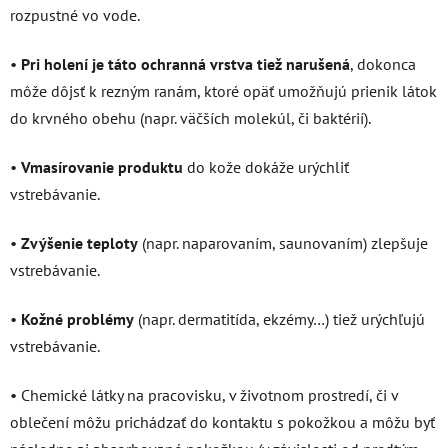
rozpustné vo vode.
•
Pri holení je táto ochranná vrstva tiež narušená
, dokonca
môže dôjsť k rezným ranám, ktoré opäť umožňujú prienik látok
do krvného obehu (napr. väčších molekúl, či baktérií).
•
Vmasírovanie produktu
do kože dokáže urýchliť
vstrebávanie.
•
Zvýšenie teploty
(napr. naparovaním, saunovaním) zlepšuje
vstrebávanie.
•
Kožné problémy
(napr. dermatitída, ekzémy…) tiež urýchľujú
vstrebávanie.
• Chemické látky na pracovisku, v životnom prostredí, či v
oblečení môžu prichádzať do kontaktu s pokožkou a môžu byť