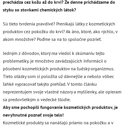
prechádza cez kožu až do krvi? Že denne prichádzame do
styku so stovkami chemických látok?
Sú tieto tvrdenia pravdivé? Prenikajú látky z kozmetických
produktov cez pokožku do krvi? Ak áno, ktoré, ako rýchlo, v
akom množstve? Poďme sa na to spoločne pozrieť.
Jedným z dôvodov, ktorý ma viedol k skúmaniu tejto
problematiky, je množstvo zavádzajúcich informácií o
pôsobení kozmetických produktov na ľudský organizmus.
Tieto otázky som si položila už dávnejšie a nebolo vôbec
ľahké vypracovať takýto prehľad. V tomto článku
neprezentujem svoje vlastné názory a myšlienky, ale opieram
sa predovšetkým o vedecké štúdie.
Aby sme pochopili fungovanie kozmetických produktov, je
nevyhnutné poznať svoje telo!
Kozmetické produkty sa nanášajú priamo na pokožku a v