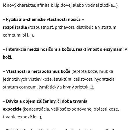
iónový charakter, afinita k lipidovej alebo vodnej zložke…),
•
Fyzikálno-chemické vlastnosti nosiča –
rozpúšťadla
(rozpustnosť, prchavosť, distribúcia v stratum
corneum, pH…),
•
Interakcia medzi nosičom a kožou, reaktívnosť s enzýmami v
koži,
•
Vlastnosti a metabolizmus kože
(teplota kože, hrúbka
jednotlivých vrstiev kože, štruktúra, celistvosť, hydratácia
stratum corneum, lymfatický a krvný prietok…),
•
Dávka a objem zlúčeniny, či doba trvania
expozície
(koncentrácia, veľkosť exponovanej oblasti kože,
trvanie expozície…),