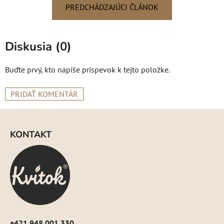
PREDCHÁDZAJÚCI ČLÁNOK
Diskusia (0)
Buďte prvý, kto napíše príspevok k tejto položke.
PRIDAŤ KOMENTÁR
Z
á
KONTAKT
p
ä
t
i
e
+421 948 001 330