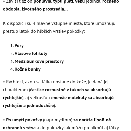
• Závisí tiež od
pohlavia
,
typu pleti
,
veku
jedinca,
ročného
obdobia
,
životného prostredia…
K dispozícii sú 4 hlavné vstupné miesta, ktoré umožňujú
prestup látok do hlbších vrstiev pokožky:
Póry
Vlasové folikuly
Medzibunkové priestory
Kožné bunky
• Rýchlosť, akou sa látka dostane do kože, je daná jej
charakterom (
častice rozpustné v tukoch sa absorbujú
rýchlejšie
), aj veľkosťou (
menšie molekuly sa absorbujú
rýchlejšie a jednoduchšie
).
•
Po umytí pokožky
(napr. mydlom)
sa narúša lipofilná
ochranná vrstva
a do pokožky tak môžu preniknúť aj látky