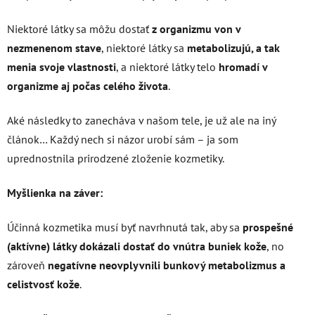
Niektoré látky sa môžu dostať
z organizmu von v
nezmenenom stave
, niektoré látky sa
metabolizujú, a tak
menia svoje vlastnosti
, a niektoré látky telo
hromadí
v
organizme aj počas celého života
.
Aké následky to zanecháva v našom tele, je už ale na iný
článok… Každý nech si názor urobí sám – ja som
uprednostnila prirodzené zloženie kozmetiky.
Myšlienka na záver:
Účinná kozmetika musí byť navrhnutá tak, aby sa
prospešné
(aktívne) látky dokázali dostať do vnútra buniek kože
, no
zároveň
negatívne neovplyvnili bunkový metabolizmus a
celistvosť kože
.