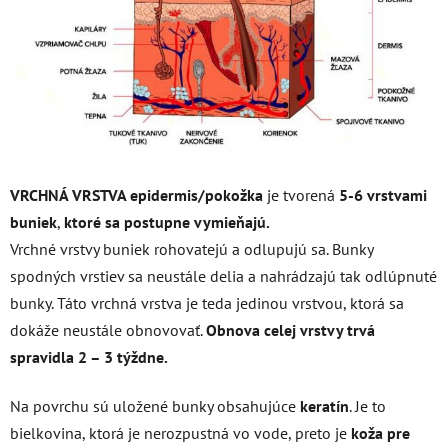
VRCHNÁ VRSTVA epidermis/pokožka
je tvorená
5-6 vrstvami
buniek
,
ktoré sa postupne vymieňajú.
Vrchné vrstvy buniek rohovatejú a odlupujú sa. Bunky
spodných vrstiev sa neustále delia a nahrádzajú tak odlúpnuté
bunky. Táto vrchná vrstva je teda jedinou vrstvou, ktorá sa
dokáže neustále obnovovať.
Obnova celej vrstvy trvá
spravidla 2 – 3 týždne.
Na povrchu sú uložené bunky obsahujúce
keratín
. Je to
bielkovina, ktorá je nerozpustná vo vode, preto je
koža pre