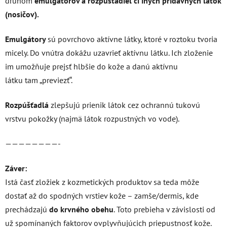
druhom
emulgátorov a rozpúšťadiel či iných prídavných látok
(nosičov).
Emulgátory
sú povrchovo aktívne látky, ktoré v roztoku tvoria
micely. Do vnútra dokážu uzavrieť aktívnu látku. Ich zloženie
im umožňuje prejsť hlbšie do kože a danú aktívnu
látku tam „previezť“.
Rozpúšťadlá
zlepšujú prienik látok cez ochrannú tukovú
vrstvu pokožky (najmä látok rozpustných vo vode).
————————-
Záver:
Istá časť zložiek z kozmetických produktov sa teda môže
dostať až do spodných vrstiev kože – zamše/dermis, kde
prechádzajú
do krvného obehu
. Toto prebieha v závislosti od
už spomínaných faktorov ovplyvňujúcich priepustnosť kože.