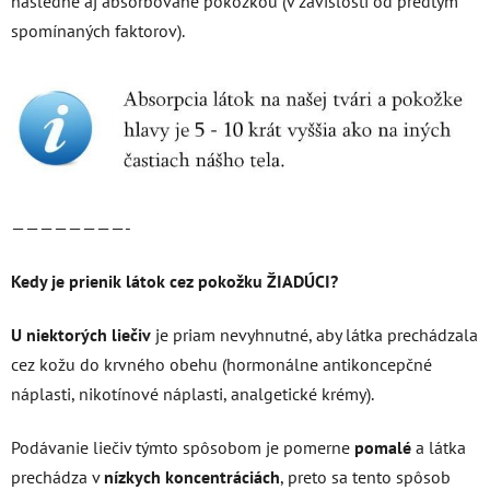
následne aj absorbované pokožkou (v závislosti od predtým
spomínaných faktorov).
————————-
Kedy je prienik látok cez pokožku ŽIADÚCI?
U niektorých liečiv
je priam nevyhnutné, aby látka prechádzala
cez kožu do krvného obehu (hormonálne antikoncepčné
náplasti, nikotínové náplasti, analgetické krémy).
Podávanie liečiv týmto spôsobom je pomerne
pomalé
a látka
prechádza v
nízkych koncentráciách
, preto sa tento spôsob