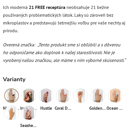
Ich moderná
21 FREE receptúra
neobsahuje 21 bežne
používaných problematických látok. Laky sú zároveň bez
mikroplastov a predstavujú šetrnejšiu voľbu pre vaše nechty aj
prírodu.
Overená značka:
„Tento produkt sme si obľúbili a s dôverou
ho odporúčame ako doplnok k našej starostlivosti. Nie je
vyrobený našou značkou, ale máme s ním výborné skúsenosti.“
Varianty
Night swimming
Inner glow
Hustle
Coral Diving
Golden glamour
Ocean breeze
Seashell seashell