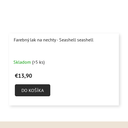
Farebný lak na nechty - Seashell seashell
Skladom
(>5 ks)
€13,90
DO KOŠÍKA
Z