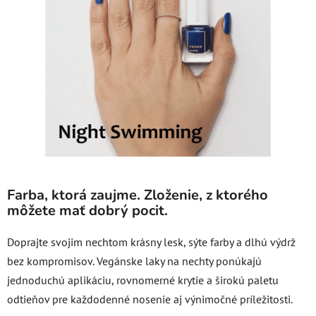
5
hviezdičiek.
Farba, ktorá zaujme. Zloženie, z ktorého
môžete mať dobrý pocit.
Doprajte svojim nechtom krásny lesk, sýte farby a dlhú výdrž
bez kompromisov. Vegánske laky na nechty ponúkajú
jednoduchú aplikáciu, rovnomerné krytie a širokú paletu
odtieňov pre každodenné nosenie aj výnimočné príležitosti.