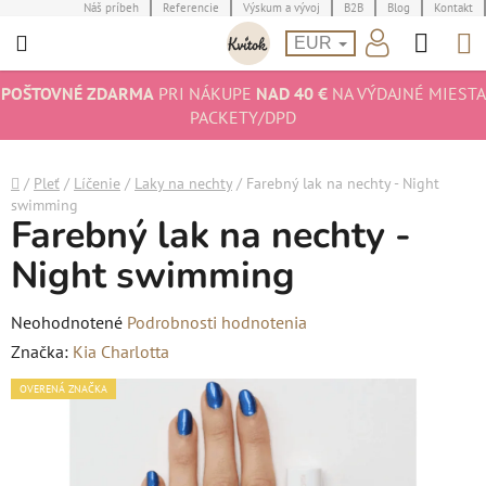
Prejsť
Náš príbeh
Referencie
Výskum a vývoj
B2B
Blog
Kontakt
Hľad
N
na
EUR
obsah
K
POŠTOVNÉ ZDARMA
PRI NÁKUPE
NAD 40 €
NA VÝDAJNÉ MIESTA
PACKETY/DPD
Domov
/
Pleť
/
Líčenie
/
Laky na nechty
/
Farebný lak na nechty - Night
swimming
Farebný lak na nechty -
Night swimming
Priemerné
Neohodnotené
Podrobnosti hodnotenia
hodnotenie
Značka:
Kia Charlotta
produktu
OVERENÁ ZNAČKA
je
0,0
z