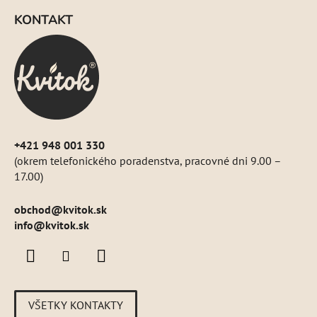
á
KONTAKT
p
ä
t
i
e
+421 948 001 330
(okrem telefonického poradenstva, pracovné dni 9.00 –
17.00)
obchod
@
kvitok.sk
info@kvitok.sk
VŠETKY KONTAKTY