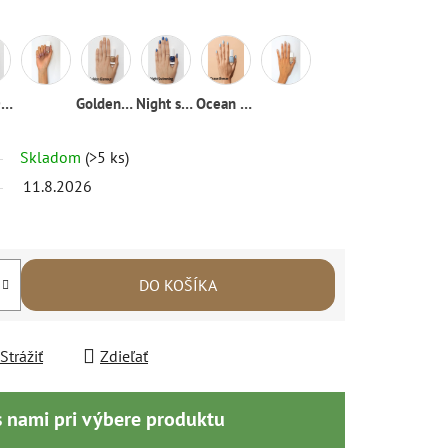
Coral Diving
Golden glamour
Night swimming
Ocean breeze
Skladom
(>5 ks)
11.8.2026
DO KOŠÍKA
Strážiť
Zdieľať
s nami pri výbere produktu