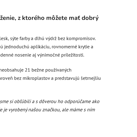
oženie, z ktorého môžete mať dobrý
esk, sýte farby a dlhú výdrž bez kompromisov.
ú jednoduchú aplikáciu, rovnomerné krytie a
denné nosenie aj výnimočné príležitosti.
neobsahuje 21 bežne používaných
ároveň bez mikroplastov a predstavujú šetrnejšiu
 sme si obľúbili a s dôverou ho odporúčame ako
Nie je vyrobený našou značkou, ale máme s ním