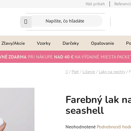
Náš príbeh
Referenci
Zľavy/Akcie
Vzorky
Darčeky
Opaľovanie
P
VNÉ ZDARMA
PRI NÁKUPE
NAD 40 €
NA VÝDAJNÉ MIESTA PACKE
Domov
/
Pleť
/
Líčenie
/
Laky na nechty
/
F
Farebný lak n
seashell
Priemerné
Neohodnotené
Podrobnosti hod