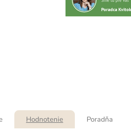
Sme tu pre vás
Poradca Kvito
e
Hodnotenie
Poradňa