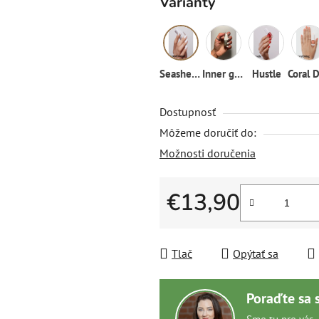
Varianty
Seashell seashell
Inner glow
Hustle
Dostupnosť
Môžeme doručiť do:
Možnosti doručenia
€13,90
Jednotková cena:
Tlač
Opýtať sa
Poraďte sa 