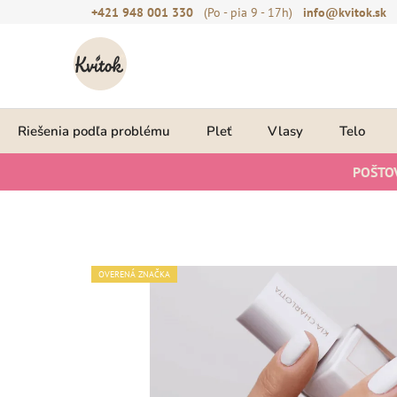
Prejsť
+421 948 001 330
(Po - pia 9 - 17h)
info@kvitok.sk
na
obsah
Riešenia podľa problému
Pleť
Vlasy
Telo
POŠTO
OVERENÁ ZNAČKA