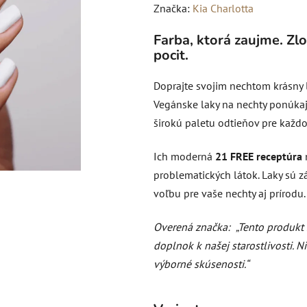
hodnotenie
Značka:
Kia Charlotta
produktu
Farba, ktorá zaujme. Zl
je
pocit.
0,0
z
Doprajte svojim nechtom krásny l
5
Vegánske laky na nechty ponúkaj
hviezdičiek.
širokú paletu odtieňov pre každo
Ich moderná
21 FREE receptúra
problematických látok. Laky sú z
voľbu pre vaše nechty aj prírodu.
Overená značka:
„Tento produkt
doplnok k našej starostlivosti. 
výborné skúsenosti.“