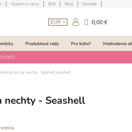
e
Výskum a vývoj
B2B
Blog
Kontakt
0,00 €
EUR
NÁKUPNÝ
KOŠÍK
omôcky
Produktové rady
Pre koho?
Hodnotenie o
TY/DPD
arebný lak na nechty - Seashell seashell
a nechty - Seashell
notenia