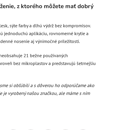
oženie, z ktorého môžete mať dobrý
esk, sýte farby a dlhú výdrž bez kompromisov.
ú jednoduchú aplikáciu, rovnomerné krytie a
denné nosenie aj výnimočné príležitosti.
neobsahuje 21 bežne používaných
ároveň bez mikroplastov a predstavujú šetrnejšiu
 sme si obľúbili a s dôverou ho odporúčame ako
Nie je vyrobený našou značkou, ale máme s ním