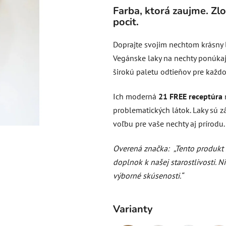
produktu
Farba, ktorá zaujme. Zl
je
pocit.
0,0
z
Doprajte svojim nechtom krásny l
5
Vegánske laky na nechty ponúkaj
hviezdičiek.
širokú paletu odtieňov pre každo
Ich moderná
21 FREE receptúra
problematických látok. Laky sú z
voľbu pre vaše nechty aj prírodu.
Overená značka:
„Tento produkt
doplnok k našej starostlivosti. 
výborné skúsenosti.“
Varianty