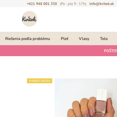
Prejsť
+421 948 001 330
(Po - pia 9 - 17h)
info@kvitok.sk
na
obsah
Riešenia podľa problému
Pleť
Vlasy
Telo
POŠTO
OVERENÁ ZNAČKA