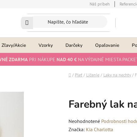
Náš príbeh
Referenci
Zľavy/Akcie
Vzorky
Darčeky
Opaľovanie
P
VNÉ ZDARMA
PRI NÁKUPE
NAD 40 €
NA VÝDAJNÉ MIESTA PACKE
Domov
/
Pleť
/
Líčenie
/
Laky na nechty
/
F
Farebný lak n
Priemerné
Neohodnotené
Podrobnosti hod
hodnotenie
Značka:
Kia Charlotta