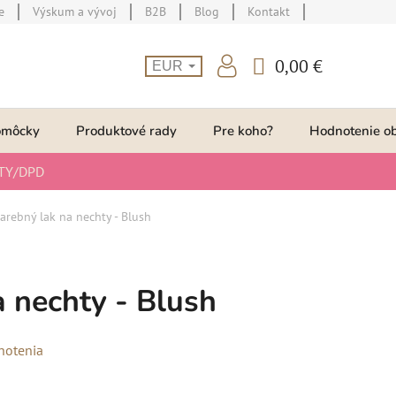
e
Výskum a vývoj
B2B
Blog
Kontakt
0,00 €
EUR
NÁKUPNÝ
KOŠÍK
omôcky
Produktové rady
Pre koho?
Hodnotenie o
TY/DPD
arebný lak na nechty - Blush
a nechty - Blush
notenia