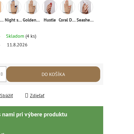
Ocean breeze
Night swimming
Golden glamour
Hustle
Coral Diving
Seashell seashell
Skladom
(4 ks)
11.8.2026
DO KOŠÍKA
Strážiť
Zdieľať
s nami pri výbere produktu
k
→