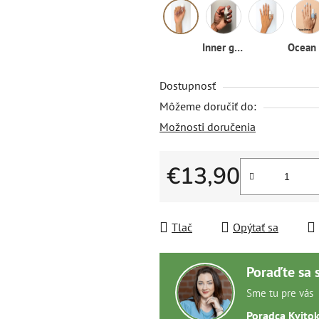
Inner glow
Dostupnosť
Môžeme doručiť do:
Možnosti doručenia
€13,90
Jednotková cena:
Tlač
Opýtať sa
Poraďte sa 
Sme tu pre vás
Poradca Kvito