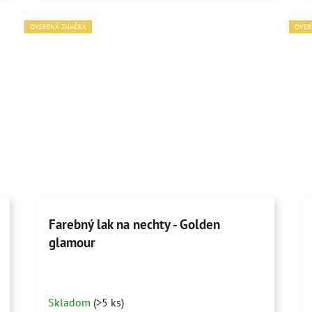
OVERENÁ ZNAČKA
OVER
Farebný lak na nechty - Golden
glamour
Skladom
(>5 ks)