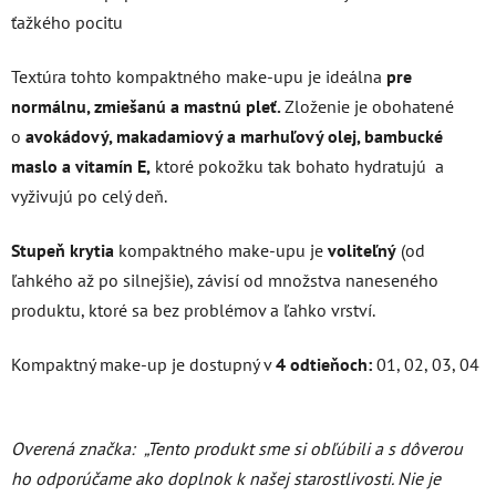
ťažkého pocitu
Textúra tohto kompaktného make-upu je ideálna
pre
normálnu, zmiešanú a mastnú pleť.
Zloženie je obohatené
o
avokádový, makadamiový a marhuľový olej, bambucké
maslo a vitamín E,
ktoré pokožku tak bohato hydratujú a
vyživujú po celý deň.
Stupeň krytia
kompaktného make-upu je
voliteľný
(od
ľahkého až po silnejšie), závisí od množstva naneseného
produktu, ktoré sa bez problémov a ľahko vrství.
Kompaktný make-up je dostupný v
4 odtieňoch:
01, 02, 03, 04
Overená značka:
„Tento produkt sme si obľúbili a s dôverou
ho odporúčame ako doplnok k našej starostlivosti. Nie je