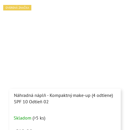
OVERENÁ ZNAČKA
Náhradná náplň - Kompaktný make-up (4 odtiene)
SPF 10 Odtieň 02
Priemerné
Skladom
(>5 ks)
hodnotenie
produktu