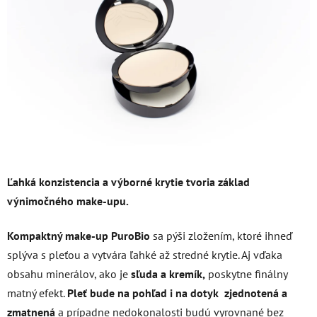
5
hviezdičiek.
Ľahká konzistencia a výborné krytie tvoria základ
výnimočného make-upu.
Kompaktný make-up PuroBio
sa pýši zložením, ktoré ihneď
splýva s pleťou a vytvára ľahké až stredné krytie. Aj vďaka
obsahu minerálov, ako je
sľuda a kremík,
poskytne finálny
matný efekt.
Pleť bude na pohľad i na dotyk zjednotená a
zmatnená
a prípadne nedokonalosti budú vyrovnané bez