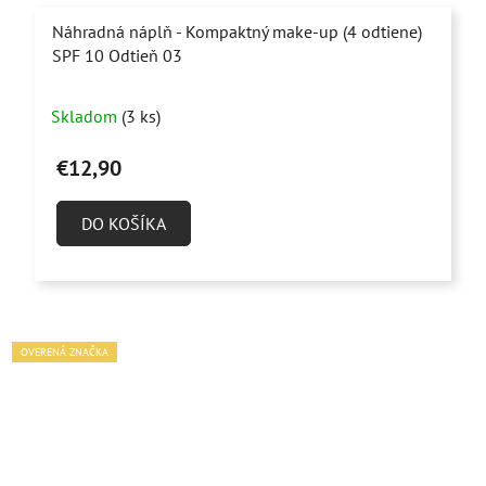
Náhradná náplň - Kompaktný make-up (4 odtiene)
SPF 10 Odtieň 03
Priemerné
Skladom
(3 ks)
hodnotenie
produktu
€12,90
je
5,0
DO KOŠÍKA
z
5
hviezdičiek.
OVERENÁ ZNAČKA