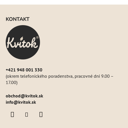
Z
á
KONTAKT
p
ä
t
i
e
+421 948 001 330
(okrem telefonického poradenstva, pracovné dni 9.00 –
17.00)
obchod
@
kvitok.sk
info@kvitok.sk