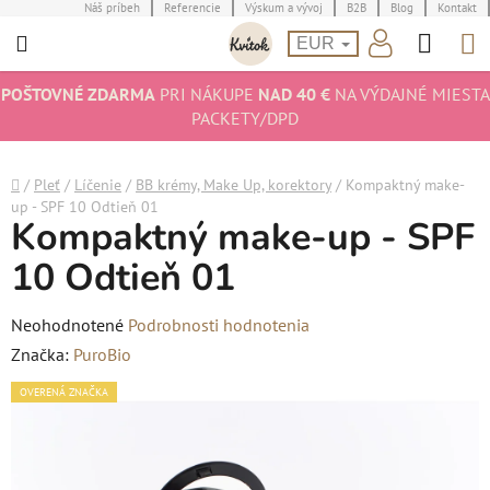
Prejsť
Náš príbeh
Referencie
Výskum a vývoj
B2B
Blog
Kontakt
Hľad
N
na
EUR
obsah
K
POŠTOVNÉ ZDARMA
PRI NÁKUPE
NAD 40 €
NA VÝDAJNÉ MIESTA
PACKETY/DPD
Domov
/
Pleť
/
Líčenie
/
BB krémy, Make Up, korektory
/
Kompaktný make-
up - SPF 10 Odtieň 01
Kompaktný make-up - SPF
10 Odtieň 01
Priemerné
Neohodnotené
Podrobnosti hodnotenia
hodnotenie
Značka:
PuroBio
produktu
OVERENÁ ZNAČKA
je
0,0
z