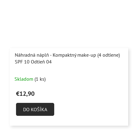
Náhradná náplň - Kompaktný make-up (4 odtiene)
SPF 10 Odtieň 04
Priemerné
Skladom
(1 ks)
hodnotenie
produktu
€12,90
je
5,0
DO KOŠÍKA
z
5
hviezdičiek.