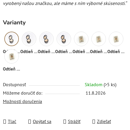
vyrobený našou značkou, ale máme s ním výborné skúsenosti.“
Varianty
Odtieň 01
Odtieň 02
Odtieň 03
Odtieň 04
Odtieň 01
Odtieň 02
Odtieň 03
Odtieň 04
Dostupnosť
Skladom
(>5 ks)
Môžeme doručiť do:
11.8.2026
Možnosti doručenia
Tlač
Opýtať sa
Strážiť
Zdieľať