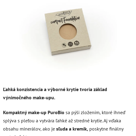
z
5
hviezdičiek.
Ľahká konzistencia a výborné krytie tvoria základ
výnimočného make-upu.
Kompaktný make-up PuroBio
sa pýši zložením, ktoré ihneď
splýva s pleťou a vytvára ľahké až stredné krytie. Aj vďaka
obsahu minerálov, ako je
sľuda a kremík,
poskytne finálny