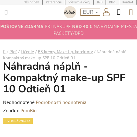
Prejsť
Náš príbeh
Referencie
Výskum a vývoj
B2B
Blog
Kontakt
Hľad
N
na
EUR
obsah
K
POŠTOVNÉ ZDARMA
PRI NÁKUPE
NAD 40 €
NA VÝDAJNÉ MIESTA
PACKETY/DPD
Domov
/
Pleť
/
Líčenie
/
BB krémy, Make Up, korektory
/
Náhradná náplň -
Kompaktný make-up SPF 10 Odtieň 01
Náhradná náplň -
Kompaktný make-up SPF
10 Odtieň 01
Priemerné
Neohodnotené
Podrobnosti hodnotenia
hodnotenie
Značka:
PuroBio
produktu
OVERENÁ ZNAČKA
je
0,0