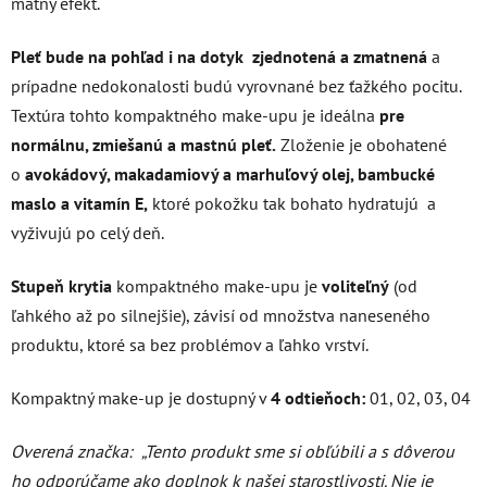
matný efekt.
Pleť bude na pohľad i na dotyk zjednotená a zmatnená
a
prípadne nedokonalosti budú vyrovnané bez ťažkého pocitu.
Textúra tohto kompaktného make-upu je ideálna
pre
normálnu, zmiešanú a mastnú pleť.
Zloženie je obohatené
o
avokádový, makadamiový a marhuľový olej, bambucké
maslo a vitamín E,
ktoré pokožku tak bohato hydratujú a
vyživujú po celý deň.
Stupeň krytia
kompaktného make-upu je
voliteľný
(od
ľahkého až po silnejšie), závisí od množstva naneseného
produktu, ktoré sa bez problémov a ľahko vrství.
Kompaktný make-up je dostupný v
4 odtieňoch:
01, 02, 03, 04
Overená značka:
„Tento produkt sme si obľúbili a s dôverou
ho odporúčame ako doplnok k našej starostlivosti. Nie je