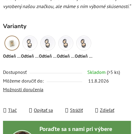
vyrobený našou značkou, ale máme s ním výborné skúsenosti.“
Varianty
Odtieň 01
Odtieň 01
Odtieň 02
Odtieň 03
Odtieň 04
Dostupnosť
Skladom
(>5 ks)
Môžeme doručiť do:
11.8.2026
Možnosti doručenia
Tlač
Opýtať sa
Strážiť
Zdieľať
Poraďte sa s nami pri výbere