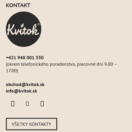
á
KONTAKT
p
ä
t
i
e
+421 948 001 330
(okrem telefonického poradenstva, pracovné dni 9.00 –
17.00)
obchod
@
kvitok.sk
info@kvitok.sk
VŠETKY KONTAKTY