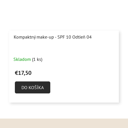
Kompaktný make-up - SPF 10 Odtieň 04
Skladom
(1 ks)
€17,50
DO KOŠÍKA
Z