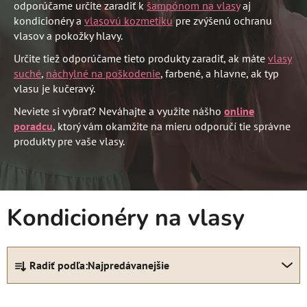
odporúčame určite zaradiť k
šampónom na vlasy
aj
kondicionéry a
vlasovú kozmetiku
pre zvýšenú ochranu
vlasov a pokožky hlavy.
Určite tiež odporúčame tieto produkty zaradiť, ak máte
vlasy
suché
,
náchylné na poškodenie
, farbené, a hlavne, ak typ
vlasu je kučeravý.
Neviete si vybrať? Neváhajte a využite nášho
online
poradcu
, ktorý vám okamžite na mieru odporučí tie správne
produkty pre vaše vlasy.
Kondicionéry na vlasy
R
Radiť podľa:
Najpredávanejšie
a
d