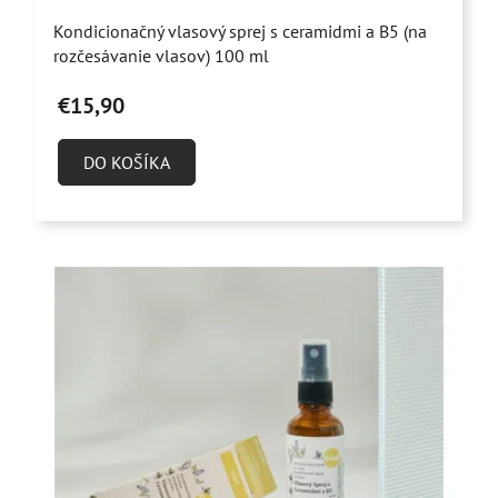
Priemerné
Kondicionačný vlasový sprej s ceramidmi a B5 (na
hodnotenie
rozčesávanie vlasov) 100 ml
produktu
€15,90
je
5,0
DO KOŠÍKA
z
5
hviezdičiek.