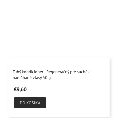
Priemerné
Tuhý kondicionér - Regeneračný pre suché a
hodnotenie
namáhané vlasy 50 g
produktu
€9,60
je
4,6
DO KOŠÍKA
z
5
hviezdičiek.