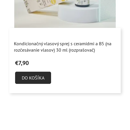
Priemerné
Kondicionačný vlasový sprej s ceramidmi a B5 (na
hodnotenie
rozčesávanie vlasov) 30 ml (rozprašovač)
produktu
€7,90
je
5,0
DO KOŠÍKA
z
5
hviezdičiek.