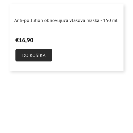
Priemerné
Anti-pollution obnovujúca vlasová maska - 150 ml
hodnotenie
produktu
€16,90
je
4,6
DO KOŠÍKA
z
5
hviezdičiek.