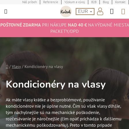
Prejsť
Náš príbeh
Referencie
Výskum a vývoj
B2B
Blog
Kontakt
Hľad
N
na
EUR
obsah
K
POŠTOVNÉ ZDARMA
PRI NÁKUPE
NAD 40 €
NA VÝDAJNÉ MIESTA
PACKETY/DPD
Domov
/
Vlasy
/
Kondicionéry na vlasy
Kondicionéry na vlasy
Ak máte vlasy krátke a bezproblémové, používanie
kondicionérov nie je úplne nutné. Čím sú však vlasy dlhšie,
tým náchylnejšie sú na mechanické poškodenie,
rozčesávanie je náročnejšie (čím opäť prichádza k ďalšiemu
mechanickému poškodzovaniu). Preto v tomto prípade