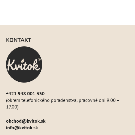
d
a
c
i
Z
e
á
p
KONTAKT
p
r
ä
v
k
t
y
i
v
e
ý
p
i
+421 948 001 330
s
(okrem telefonického poradenstva, pracovné dni 9.00 –
u
17.00)
obchod
@
kvitok.sk
info@kvitok.sk