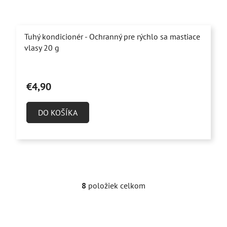
Tuhý kondicionér - Ochranný pre rýchlo sa mastiace
vlasy 20 g
Priemerné
hodnotenie
€4,90
produktu
je
DO KOŠÍKA
4,4
z
5
hviezdičiek.
8
položiek celkom
O
v
l
á