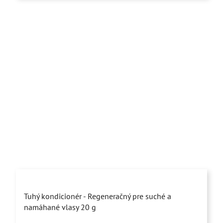
Priemerné
Tuhý kondicionér - Regeneračný pre suché a
hodnotenie
namáhané vlasy 20 g
produktu