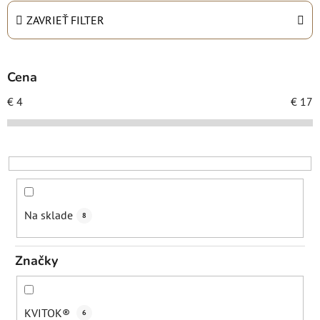
e
n
ZAVRIEŤ FILTER
i
e
p
Cena
r
€
4
€
17
o
d
u
k
t
o
Na sklade
8
v
Značky
KVITOK®
6