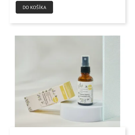
DO KOŠÍKA
z
5
hviezdičiek.