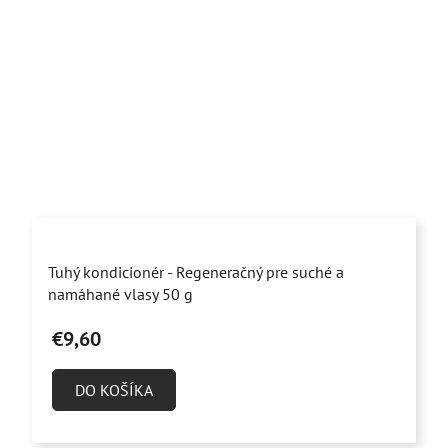
Priemerné
Tuhý kondicionér - Regeneračný pre suché a
hodnotenie
namáhané vlasy 50 g
produktu
€9,60
je
4,6
DO KOŠÍKA
z
5
hviezdičiek.