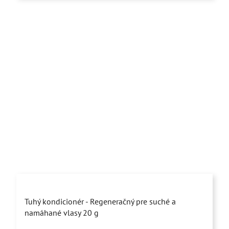
Priemerné
Tuhý kondicionér - Regeneračný pre suché a
hodnotenie
namáhané vlasy 20 g
produktu