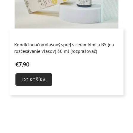
Priemerné
Kondicionačný vlasový sprej s ceramidmi a B5 (na
hodnotenie
rozčesávanie vlasov) 30 ml (rozprašovač)
produktu
€7,90
je
5,0
DO KOŠÍKA
z
5
hviezdičiek.