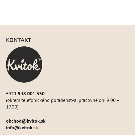
d
a
c
i
Z
e
á
p
KONTAKT
p
r
ä
v
k
t
y
i
v
e
ý
p
i
+421 948 001 330
s
(okrem telefonického poradenstva, pracovné dni 9.00 –
u
17.00)
obchod
@
kvitok.sk
info@kvitok.sk