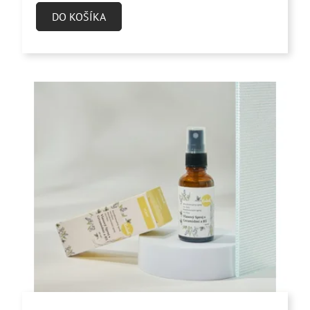
DO KOŠÍKA
z
5
hviezdičiek.