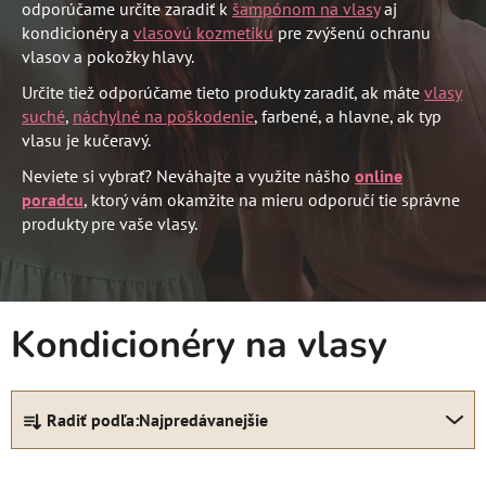
odporúčame určite zaradiť k
šampónom na vlasy
aj
kondicionéry a
vlasovú kozmetiku
pre zvýšenú ochranu
vlasov a pokožky hlavy.
Určite tiež odporúčame tieto produkty zaradiť, ak máte
vlasy
suché
,
náchylné na poškodenie
, farbené, a hlavne, ak typ
vlasu je kučeravý.
Neviete si vybrať? Neváhajte a využite nášho
online
poradcu
, ktorý vám okamžite na mieru odporučí tie správne
produkty pre vaše vlasy.
Kondicionéry na vlasy
R
Radiť podľa:
Najpredávanejšie
a
d