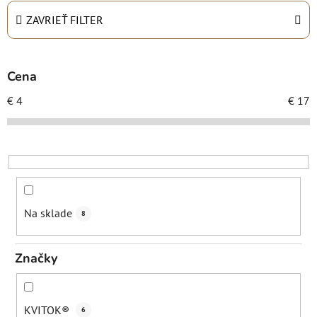
e
n
ZAVRIEŤ FILTER
i
e
p
Cena
r
€
4
€
17
o
d
u
k
t
o
Na sklade
8
v
Značky
KVITOK®
6