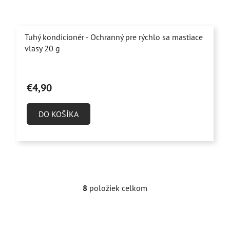
Tuhý kondicionér - Ochranný pre rýchlo sa mastiace
vlasy 20 g
Priemerné
hodnotenie
€4,90
produktu
je
DO KOŠÍKA
4,4
z
5
hviezdičiek.
8
položiek celkom
O
v
l
á