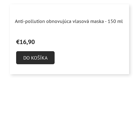
Priemerné
Anti-pollution obnovujúca vlasová maska - 150 ml
hodnotenie
produktu
€16,90
je
4,6
DO KOŠÍKA
z
5
hviezdičiek.