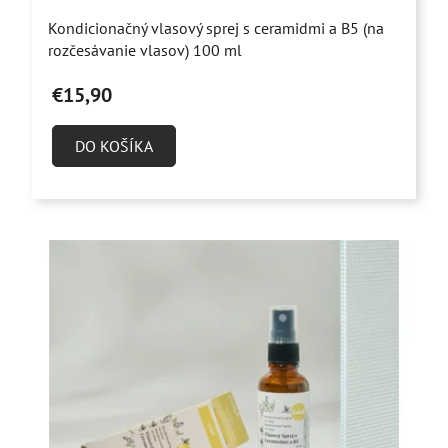
Priemerné
Kondicionačný vlasový sprej s ceramidmi a B5 (na
hodnotenie
rozčesávanie vlasov) 100 ml
produktu
€15,90
je
5,0
DO KOŠÍKA
z
5
hviezdičiek.