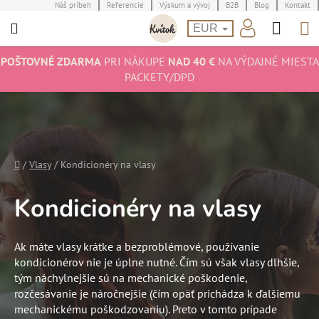
Prejsť
Náš príbeh
Referencie
Výskum a vývoj
B2B
Blog
Kontakt
Hľad
N
na
EUR
obsah
K
POŠTOVNÉ ZDARMA
PRI NÁKUPE
NAD 40 €
NA VÝDAJNÉ MIESTA
PACKETY/DPD
Domov
/
Vlasy
/
Kondicionéry na vlasy
Kondicionéry na vlasy
Ak máte vlasy krátke a bezproblémové, používanie
kondicionérov nie je úplne nutné. Čím sú však vlasy dlhšie,
tým náchylnejšie sú na mechanické poškodenie,
rozčesávanie je náročnejšie (čím opäť prichádza k ďalšiemu
mechanickému poškodzovaniu). Preto v tomto prípade