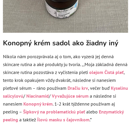
Konopný krém sadol ako žiadny iný
Nikola nám porozprávala aj o tom, ako vyzerá jej denná
skincare rutina a aké produkty ju tvoria. ,,Moja základná denná
skincare rutina pozostáva z vyčistenia pleti
olejom Čistá pleť
,
tento krok opakujem vždy dvakrát, následne si nanesiem
pleťové sérum – ráno používam
Dračiu krv
, večer buď
Kyselinu
salicylovú
/
Niacínamid
/
Vyvažujúce sérum
a následne si
nanesiem
Konopný krém
. 1-2 krát týždenne používam aj
peeling –
Šípkový na problematickú pleť
alebo
Enzymatický
peeling
a taktiež
Ílovú masku s čajovníkom
.”