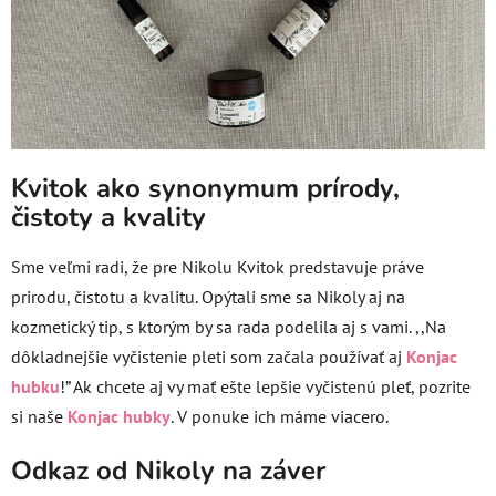
Kvitok ako synonymum prírody,
čistoty a kvality
Sme veľmi radi, že pre Nikolu Kvitok predstavuje práve
prirodu, čistotu a kvalitu. Opýtali sme sa Nikoly aj na
kozmetický tip, s ktorým by sa rada podelila aj s vami. ,,Na
dôkladnejšie vyčistenie pleti som začala používať aj
Konjac
hubku
!” Ak chcete aj vy mať ešte lepšie vyčistenú pleť, pozrite
si naše
Konjac hubky
. V ponuke ich máme viacero.
Odkaz od Nikoly na záver