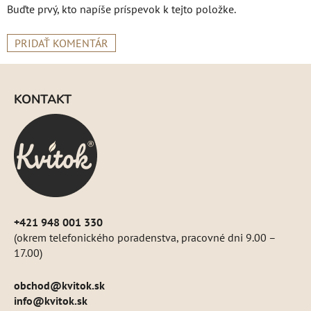
Buďte prvý, kto napíše príspevok k tejto položke.
PRIDAŤ KOMENTÁR
Z
á
KONTAKT
p
ä
t
i
e
+421 948 001 330
(okrem telefonického poradenstva, pracovné dni 9.00 –
17.00)
obchod
@
kvitok.sk
info@kvitok.sk