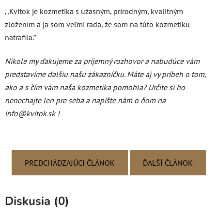
,,Kvitok je kozmetika s úžasným, prírodným, kvalitným
zložením a ja som veľmi rada, že som na túto kozmetiku
natrafila.”
Nikole my ďakujeme za príjemný rozhovor a nabudúce vám
predstavíme ďalšiu našu zákazníčku. Máte aj vy príbeh o tom,
ako a s čím vám naša kozmetika pomohla? Určite si ho
nenechajte len pre seba a napíšte nám o ňom na
info@kvitok.sk !
PREDCHÁDZAJÚCI ČLÁNOK
ĎALŠÍ ČLÁNOK
Diskusia (0)