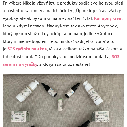
Pri výbere Nikola vždy filtruje produkty podľa svojho typu pleti
a následne sa zameria na ich účinky. ,,Úplne top sú asi všetky
výrobky, ale ak by som si mala vybrať len 1, tak
Konopný krém
,
lebo nikdy mi nesadol žiadny krém tak ako tento. A výrobok,
ktorý by som si už nikdy nekúpila nemám, jedine výrobok, s
ktorým mierne bojujem, lebo mi dosť vadí jeho “vôňa” a to
je
SOS tyčinka na akné
, tá sa aj celkom ťažko nanáša, časom v
tube dosť stuhla.” Do ponuky sme medzičasom pridali aj
SOS
sérum na výražky
,
s ktorým sa to už nestane!