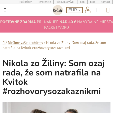
Prejsť
Náš príbeh
Referencie
Výskum a vývoj
B2B
Blog
Kontakt
Hľad
N
na
EUR
obsah
K
POŠTOVNÉ ZDARMA
PRI NÁKUPE
NAD 40 €
NA VÝDAJNÉ MIESTA
PACKETY/DPD
Domov
/
Riešime vaše problémy
/
Nikola zo Žiliny: Som ozaj rada, že som
natrafila na Kvitok #rozhovorysozakaznikmi
Nikola zo Žiliny: Som ozaj
rada, že som natrafila na
Kvitok
#rozhovorysozakaznikmi