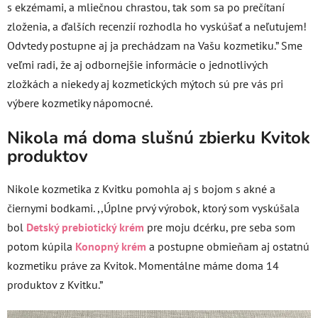
s ekzémami, a mliečnou chrastou, tak som sa po prečítaní
zloženia, a ďalších recenzií rozhodla ho vyskúšať a neľutujem!
Odvtedy postupne aj ja prechádzam na Vašu kozmetiku.” Sme
veľmi radi, že aj odbornejšie informácie o jednotlivých
zložkách a niekedy aj kozmetických mýtoch sú pre vás pri
výbere kozmetiky nápomocné.
Nikola má doma slušnú zbierku Kvitok
produktov
Nikole kozmetika z Kvitku pomohla aj s bojom s akné a
čiernymi bodkami. ,,Úplne prvý výrobok, ktorý som vyskúšala
bol
Detský prebiotický krém
pre moju dcérku, pre seba som
potom kúpila
Konopný krém
a postupne obmieňam aj ostatnú
kozmetiku práve za Kvitok. Momentálne máme doma 14
produktov z Kvitku.”