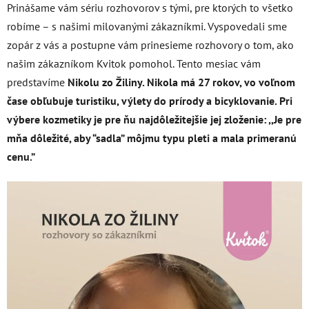
Prinášame vám sériu rozhovorov s tými, pre ktorých to všetko
robíme – s našimi milovanými zákazníkmi. Vyspovedali sme
zopár z vás a postupne vám prinesieme rozhovory o tom, ako
našim zákazníkom Kvitok pomohol. Tento mesiac vám
predstavíme
Nikolu zo Žiliny. Nikola má 27 rokov, vo voľnom
čase obľubuje turistiku, výlety do prírody a bicyklovanie. Pri
výbere kozmetiky je pre ňu najdôležitejšie jej zloženie: ,,Je pre
mňa dôležité, aby “sadla” môjmu typu pleti a mala primeranú
cenu.”