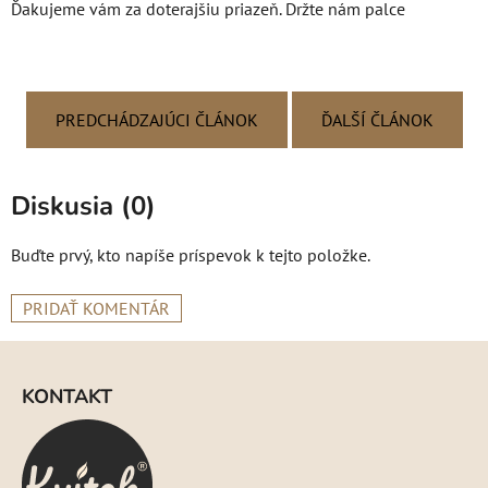
Ďakujeme vám za doterajšiu priazeň. Držte nám palce
PREDCHÁDZAJÚCI ČLÁNOK
ĎALŠÍ ČLÁNOK
Diskusia (0)
Buďte prvý, kto napíše príspevok k tejto položke.
PRIDAŤ KOMENTÁR
Z
á
KONTAKT
p
ä
t