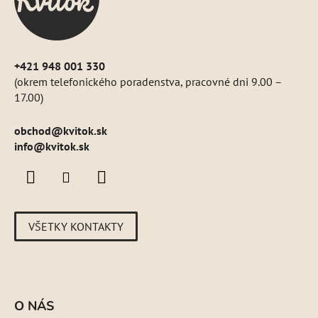
i
e
+421 948 001 330
(okrem telefonického poradenstva, pracovné dni 9.00 –
17.00)
obchod
@
kvitok.sk
info@kvitok.sk
VŠETKY KONTAKTY
O NÁS