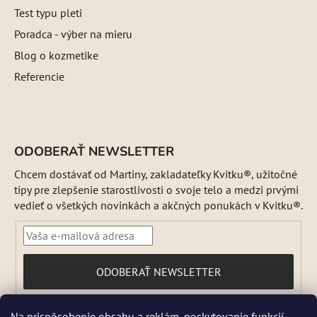
Test typu pleti
Poradca - výber na mieru
Blog o kozmetike
Referencie
ODOBERAŤ NEWSLETTER
Chcem dostávať od Martiny, zakladateľky Kvitku®, užitočné
tipy pre zlepšenie starostlivosti o svoje telo a medzi prvými
vedieť o všetkých novinkách a akčných ponukách v Kvitku®.
PRIHLÁSIŤ
ODOBERAŤ NEWSLETTER
SA
Vložením e-mailu súhlasíte s
Na prispôsobenie obsahu a reklám, poskytovanie funkcií