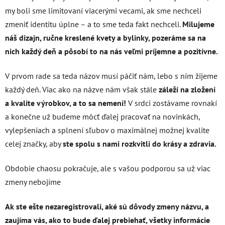
my boli sme limitovaní viacerými vecami, ak sme nechceli
zmeniť identitu úplne – a to sme teda fakt nechceli.
Milujeme
náš dizajn, ručne kreslené kvety a bylinky, pozeráme sa na
nich každý deň a pôsobí to na nás veľmi príjemne a pozitívne.
V prvom rade sa teda názov musí páčiť nám, lebo s ním žijeme
každý deň. Viac ako na názve nám však stále
záleží na zložení
a kvalite výrobkov, a to sa nemení!
V srdci zostávame rovnakí
a konečne už budeme môcť ďalej pracovať na novinkách,
vylepšeniach a splnení sľubov o maximálnej možnej kvalite
celej značky, aby
ste spolu s nami rozkvitli do krásy a zdravia.
Obdobie chaosu pokračuje, ale s vašou podporou sa už viac
zmeny nebojíme
Ak ste ešte nezaregistrovali, aké sú dôvody zmeny názvu, a
zaujíma vás, ako to bude ďalej prebiehať, všetky informácie