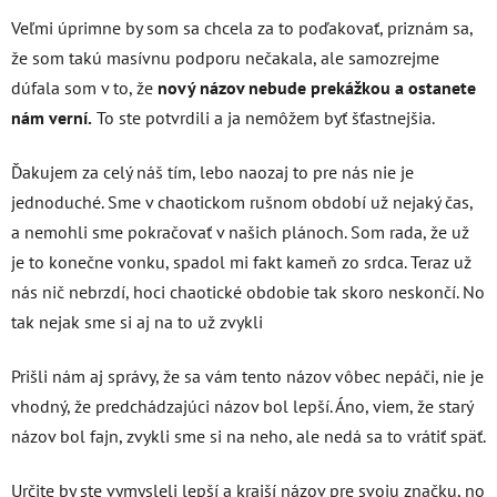
Veľmi úprimne by som sa chcela za to poďakovať, priznám sa,
že som takú masívnu podporu nečakala, ale samozrejme
dúfala som v to, že
nový názov nebude prekážkou a ostanete
nám verní.
To ste potvrdili a ja nemôžem byť šťastnejšia.
Ďakujem za celý náš tím, lebo naozaj to pre nás nie je
jednoduché. Sme v chaotickom rušnom období už nejaký čas,
a nemohli sme pokračovať v našich plánoch. Som rada, že už
je to konečne vonku, spadol mi fakt kameň zo srdca. Teraz už
nás nič nebrzdí, hoci chaotické obdobie tak skoro neskončí. No
tak nejak sme si aj na to už zvykli
Prišli nám aj správy, že sa vám tento názov vôbec nepáči, nie je
vhodný, že predchádzajúci názov bol lepší. Áno, viem, že starý
názov bol fajn, zvykli sme si na neho, ale nedá sa to vrátiť späť.
Určite by ste vymysleli lepší a krajší názov pre svoju značku, no