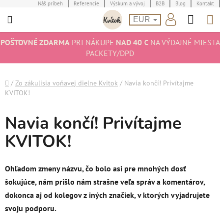
Prejsť
Náš príbeh
Referencie
Výskum a vývoj
B2B
Blog
Kontakt
Hľad
N
na
EUR
obsah
K
POŠTOVNÉ ZDARMA
PRI NÁKUPE
NAD 40 €
NA VÝDAJNÉ MIESTA
PACKETY/DPD
Domov
/
Zo zákulisia voňavej dielne Kvitok
/
Navia končí! Privítajme
KVITOK!
Navia končí! Privítajme
KVITOK!
Ohľadom zmeny názvu, čo bolo asi pre mnohých dosť
šokujúce, nám prišlo nám strašne veľa správ a komentárov,
dokonca aj od kolegov z iných značiek, v ktorých vyjadrujete
svoju podporu.