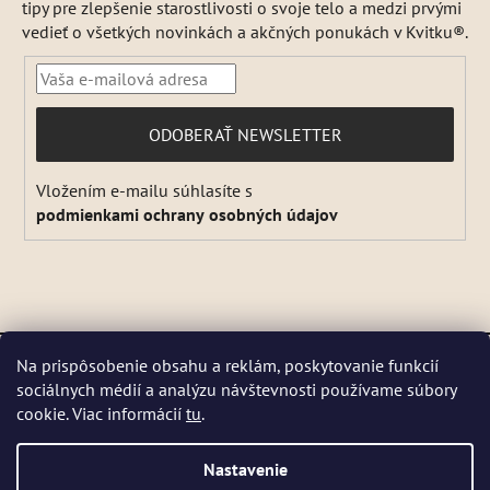
tipy pre zlepšenie starostlivosti o svoje telo a medzi prvými
vedieť o všetkých novinkách a akčných ponukách v Kvitku®.
PRIHLÁSIŤ
ODOBERAŤ NEWSLETTER
SA
Vložením e-mailu súhlasíte s
podmienkami ochrany osobných údajov
Vytvoril Shoptet
a
Adatelier
Na prispôsobenie obsahu a reklám, poskytovanie funkcií
Copyright 2026
Kvitok
. Všetky práva vyhradené.
Upraviť
sociálnych médií a analýzu návštevnosti používame súbory
DŇA 5 a 6 AUGUSTA NEBUDEME ODOSIELAŤ ŽIADNE ZÁSIELKY. ☀️
nastavenie cookies
cookie. Viac informácií
tu
.
Letná prevádzka: Počas horúcich dní chránime kvalitu našich výrobkov,
preto sa môže dodanie mierne predĺžiť. V piatky zásielky neodosielame.
Pri extrémnych horúčavách môžeme odoslanie dočasne pozastaviť.
Nastavenie
Niektoré produkty sú počas leta dočasne nedostupné, pretože by sa