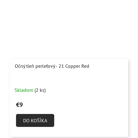
Očný tieň perleťový - 21 Copper Red
Priemerné
Skladom
(2 ks)
hodnotenie
produktu
€9
je
5,0
DO KOŠÍKA
z
5