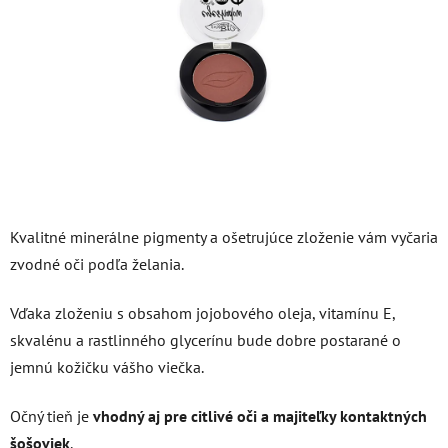
hviezdičiek.
Kvalitné minerálne pigmenty a ošetrujúce zloženie vám vyčaria
zvodné oči podľa želania.
Vďaka zloženiu s obsahom jojobového oleja, vitamínu E,
skvalénu a rastlinného glycerínu bude dobre postarané o
jemnú kožičku vášho viečka.
Očný tieň je
vhodný aj pre citlivé oči a majiteľky kontaktných
šošoviek
.