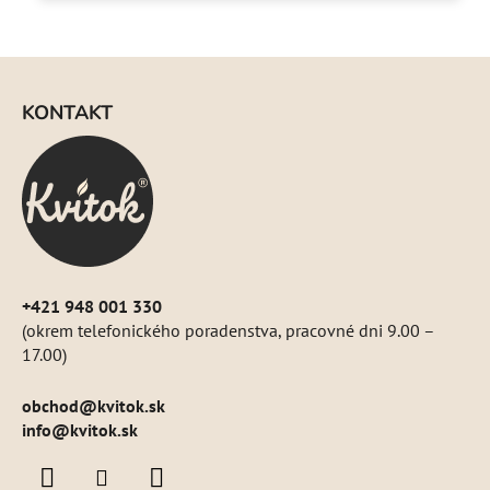
hviezdičiek.
Z
á
KONTAKT
p
ä
t
i
e
+421 948 001 330
(okrem telefonického poradenstva, pracovné dni 9.00 –
17.00)
obchod
@
kvitok.sk
info@kvitok.sk