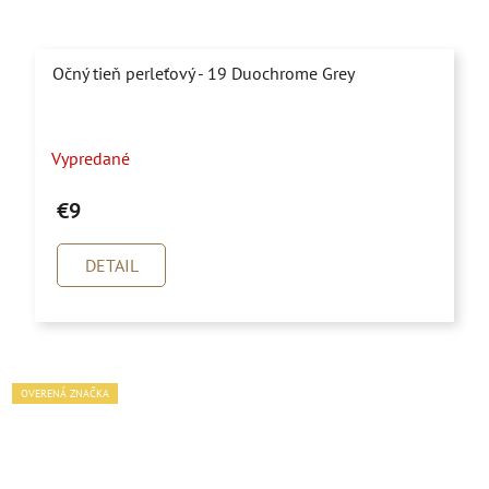
Očný tieň perleťový - 19 Duochrome Grey
Vypredané
€9
DETAIL
OVERENÁ ZNAČKA