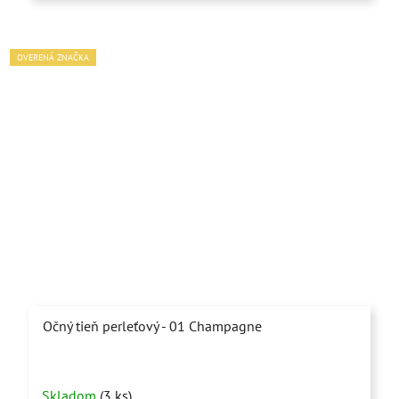
OVERENÁ ZNAČKA
Očný tieň perleťový - 01 Champagne
Skladom
(3 ks)