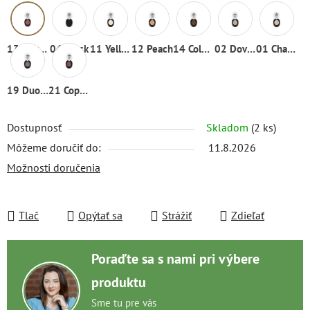
13 Marsala
04 Black
11 Yellow Banana
12 Peach
14 Cold Brown
02 Dove grey
01 Champagne
19 Duochrome Grey
21 Copper Red
Dostupnosť
Skladom
(2 ks)
Môžeme doručiť do:
11.8.2026
Možnosti doručenia
Tlač
Opýtať sa
Strážiť
Zdieľať
Poraďte sa s nami pri výbere
produktu
Sme tu pre vás