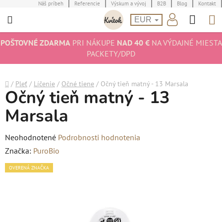
Prejsť
Náš príbeh
Referencie
Výskum a vývoj
B2B
Blog
Kontakt
Hľad
N
na
EUR
obsah
K
POŠTOVNÉ ZDARMA
PRI NÁKUPE
NAD 40 €
NA VÝDAJNÉ MIESTA
PACKETY/DPD
Domov
/
Pleť
/
Líčenie
/
Očné tiene
/
Očný tieň matný - 13 Marsala
Očný tieň matný - 13
Marsala
Priemerné
Neohodnotené
Podrobnosti hodnotenia
hodnotenie
Značka:
PuroBio
produktu
OVERENÁ ZNAČKA
je
0,0
z
5