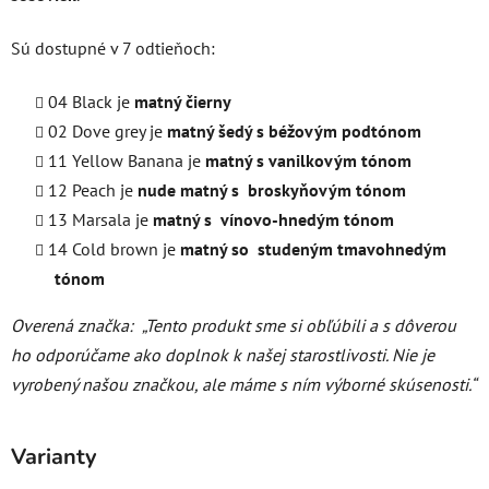
Sú dostupné v 7 odtieňoch:
04 Black je
matný čierny
02 Dove grey je
matný šedý s béžovým podtónom
11 Yellow Banana je
matný s vanilkovým tónom
12 Peach je
nude matný s broskyňovým tónom
13 Marsala je
matný s vínovo-hnedým tónom
14 Cold brown je
matný so studeným tmavohnedým
tónom
Overená značka:
„Tento produkt sme si obľúbili a s dôverou
ho odporúčame ako doplnok k našej starostlivosti. Nie je
vyrobený našou značkou, ale máme s ním výborné skúsenosti.“
Varianty