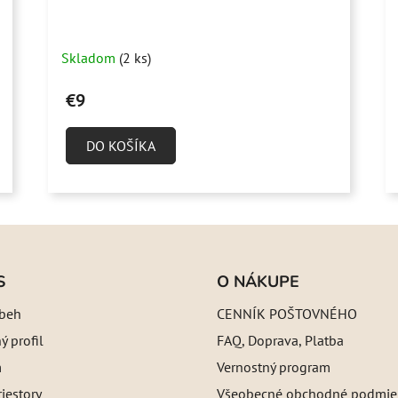
Skladom
(2 ks)
€9
DO KOŠÍKA
S
O NÁKUPE
íbeh
CENNÍK POŠTOVNÉHO
 profil
FAQ, Doprava, Platba
m
Vernostný program
iestory
Všeobecné obchodné podmie