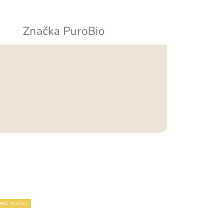
Značka
PuroBio
ENÁ ZNAČKA