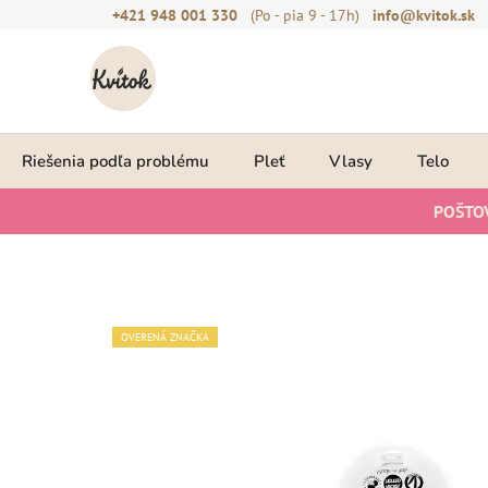
Prejsť
+421 948 001 330
(Po - pia 9 - 17h)
info@kvitok.sk
na
obsah
Riešenia podľa problému
Pleť
Vlasy
Telo
POŠTO
OVERENÁ ZNAČKA