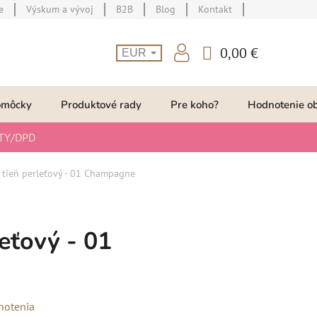
e
Výskum a vývoj
B2B
Blog
Kontakt
0,00 €
EUR
NÁKUPNÝ
KOŠÍK
omôcky
Produktové rady
Pre koho?
Hodnotenie o
TY/DPD
 tieň perleťový - 01 Champagne
eťový - 01
notenia