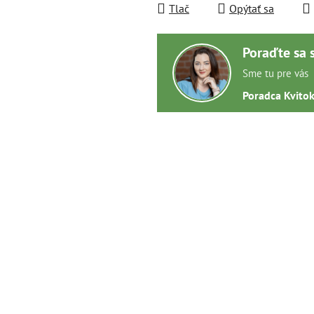
Tlač
Opýtať sa
Poraďte sa 
Sme tu pre vás
Poradca Kvito