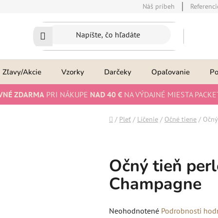
Náš príbeh
Referenci
Zľavy/Akcie
Vzorky
Darčeky
Opaľovanie
P
VNÉ ZDARMA
PRI NÁKUPE
NAD 40 €
NA VÝDAJNÉ MIESTA PACKE
Domov
/
Pleť
/
Líčenie
/
Očné tiene
/
Očný
Očný tieň perl
Champagne
Priemerné
Neohodnotené
Podrobnosti hod