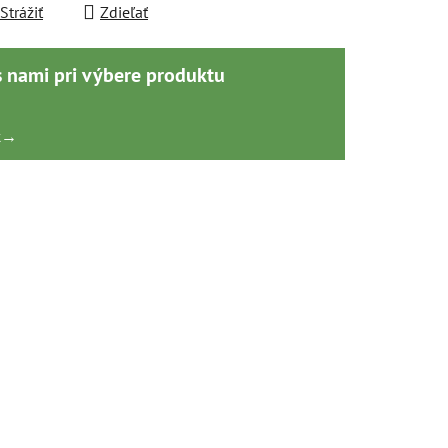
Strážiť
Zdieľať
s nami pri výbere produktu
k
→