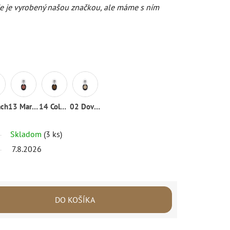
Nie je vyrobený našou značkou, ale máme s ním
ach
13 Marsala
14 Cold Brown
02 Dove grey
Skladom
(3 ks)
7.8.2026
DO KOŠÍKA