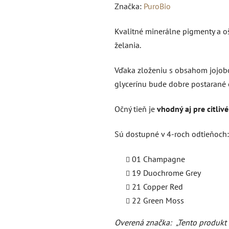
hodnotenie
Značka:
PuroBio
produktu
Kvalitné minerálne pigmenty a o
je
želania.
0,0
z
Vďaka zloženiu s obsahom jojobo
5
glycerínu bude dobre postarané 
hviezdičiek.
Očný tieň je
vhodný aj pre citliv
Sú dostupné v 4-roch odtieňoch:
01 Champagne
19 Duochrome Grey
21 Copper Red
22 Green Moss
Overená značka:
„Tento produkt