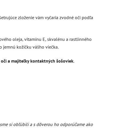
šetrujúce zloženie vám vyčaria zvodné oči podľa
vého oleja, vitamínu E, skvalénu a rastlinného
o jemnú kožičku vášho viečka.
é oči a majiteľky kontaktných šošoviek
.
 sme si obľúbili a s dôverou ho odporúčame ako