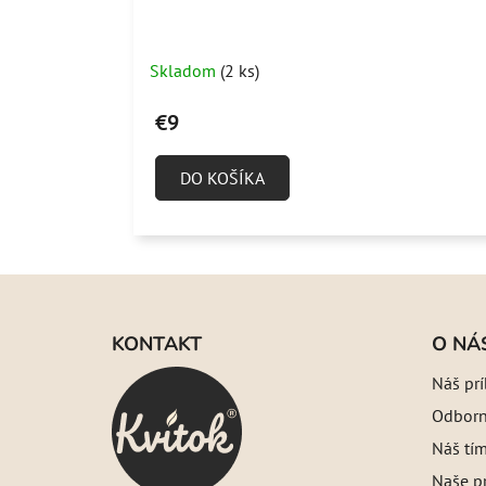
Skladom
(2 ks)
€9
DO KOŠÍKA
Z
á
KONTAKT
O NÁ
p
Náš pr
ä
Odborný
t
i
Náš tí
e
Naše pr