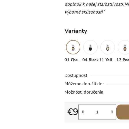
doplnok k našej starostlivosti. 
výborné skúsenosti.“
Varianty
01 Champagne
04 Black
11 Yellow Banana
12 Pe
Dostupnosť
Môžeme doručiť do:
Možnosti doručenia
€9
Jednotková cena: