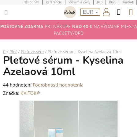
Prejsť
Náš príbeh
Referencie
Výskum a vývoj
B2B
Blog
Kontakt
Hľad
N
na
EUR
obsah
K
POŠTOVNÉ ZDARMA
PRI NÁKUPE
NAD 40 €
NA VÝDAJNÉ MIESTA
PACKETY/DPD
Domov
/
Pleť
/
Pleťové séra
/
Pleťové sérum - Kyselina Azelaová 10ml
Pleťové sérum - Kyselina
Azelaová 10ml
Priemerné
44 hodnotení
Podrobnosti hodnotenia
hodnotenie
Značka:
KVITOK®
produktu
je
4,9
z
5