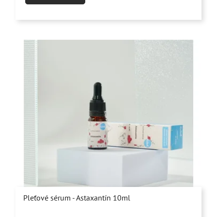
z
5
hviezdičiek.
Pleťové sérum - Astaxantín 10ml