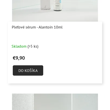
Pleťové sérum - Alantoín 10ml
Priemerné
Skladom
(>5 ks)
hodnotenie
produktu
€9,90
je
5,0
DO KOŠÍKA
z
5
hviezdičiek.