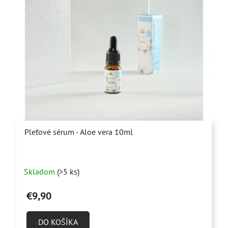
Pleťové sérum - Aloe vera 10ml
Priemerné
Skladom
(>5 ks)
hodnotenie
produktu
€9,90
je
5,0
DO KOŠÍKA