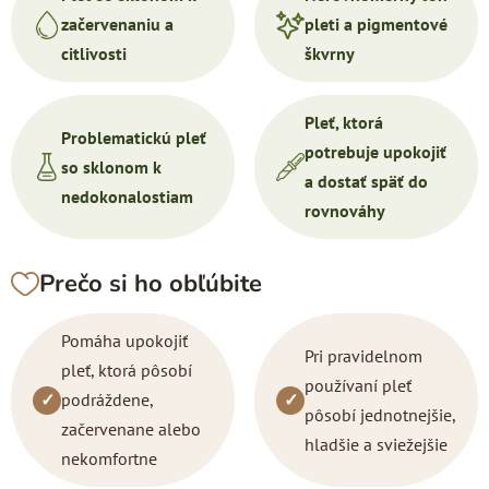
začervenaniu a
pleti a pigmentové
citlivosti
škvrny
Pleť, ktorá
Problematickú pleť
potrebuje upokojiť
so sklonom k
a dostať späť do
nedokonalostiam
rovnováhy
Prečo si ho obľúbite
Pomáha upokojiť
Pri pravidelnom
pleť, ktorá pôsobí
používaní pleť
✓
podráždene,
✓
pôsobí jednotnejšie,
začervenane alebo
hladšie a sviežejšie
nekomfortne