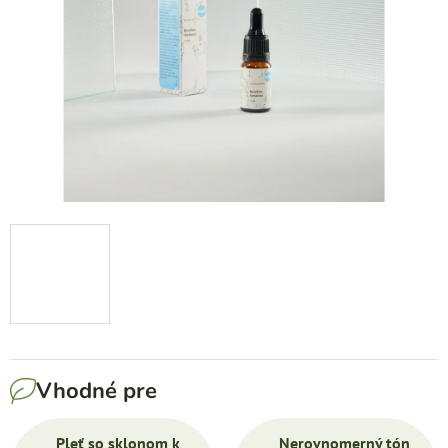
hviezdičiek.
Vhodné pre
Pleť so sklonom k
Nerovnomerný tón