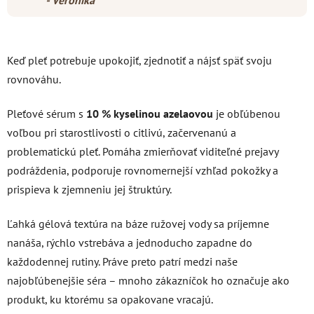
- Veronika
Keď pleť potrebuje upokojiť, zjednotiť a nájsť späť svoju
rovnováhu.
Pleťové sérum s
10 % kyselinou azelaovou
je obľúbenou
voľbou pri starostlivosti o citlivú, začervenanú a
problematickú pleť. Pomáha zmierňovať viditeľné prejavy
podráždenia, podporuje rovnomernejší vzhľad pokožky a
prispieva k zjemneniu jej štruktúry.
Ľahká gélová textúra na báze ružovej vody sa príjemne
nanáša, rýchlo vstrebáva a jednoducho zapadne do
každodennej rutiny. Práve preto patrí medzi naše
najobľúbenejšie séra – mnoho zákazníčok ho označuje ako
produkt, ku ktorému sa opakovane vracajú.