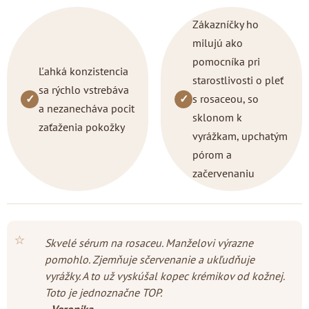
Zákazníčky ho
milujú ako
pomocníka pri
Ľahká konzistencia
starostlivosti o pleť
sa rýchlo vstrebáva
✓
✓
s rosaceou, so
a nezanecháva pocit
sklonom k
zaťaženia pokožky
vyrážkam, upchatým
pórom a
začervenaniu
⭐
Skvelé sérum na rosaceu. Manželovi výrazne
pomohlo. Zjemňuje sčervenanie a ukľudňuje
vyrážky. A to už vyskúšal kopec krémikov od kožnej.
Toto je jednoznačne TOP.