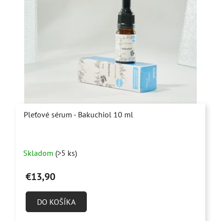
Pleťové sérum - Bakuchiol 10 ml
Priemerné
Skladom
(>5 ks)
hodnotenie
produktu
€13,90
je
5,0
DO KOŠÍKA
z