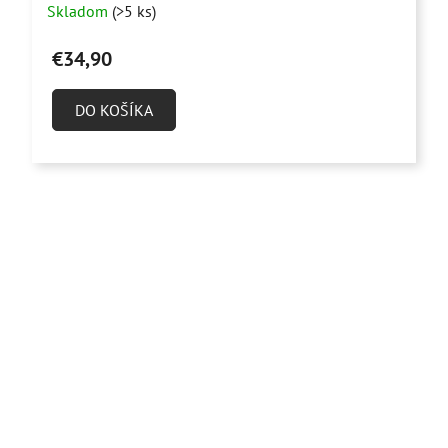
Skladom
(>5 ks)
hodnotenie
produktu
€34,90
je
5,0
DO KOŠÍKA
z
5
hviezdičiek.