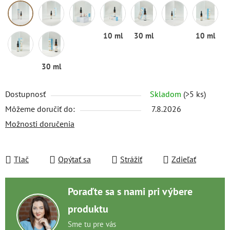
10 ml
30 ml
10 ml
30 ml
Dostupnosť
Skladom
(>5 ks)
Môžeme doručiť do:
7.8.2026
Možnosti doručenia
Tlač
Opýtať sa
Strážiť
Zdieľať
Poraďte sa s nami pri výbere
produktu
Sme tu pre vás