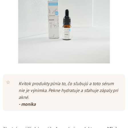
5
hviezdičiek.
⭐
Kvitok produkty plnia to, čo sľubujú a toto sérum
nie je výnimka. Pekne hydratuje a sťahuje zápaly pri
akné.
- monika