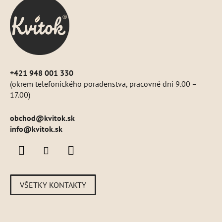
ä
t
i
e
+421 948 001 330
(okrem telefonického poradenstva, pracovné dni 9.00 –
17.00)
obchod
@
kvitok.sk
info@kvitok.sk
VŠETKY KONTAKTY