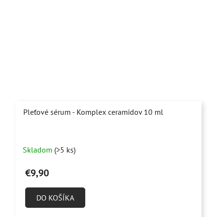
Pleťové sérum - Komplex ceramidov 10 ml
Priemerné
Skladom
(>5 ks)
hodnotenie
produktu
€9,90
je
4,9
DO KOŠÍKA
z