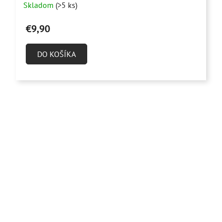
Skladom
(>5 ks)
hodnotenie
produktu
€9,90
je
5,0
DO KOŠÍKA
z
5
hviezdičiek.