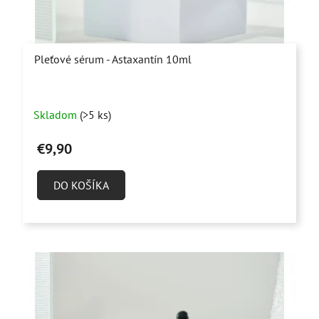
Pleťové sérum - Astaxantín 10ml
Priemerné
Skladom
(>5 ks)
hodnotenie
produktu
€9,90
je
4,8
DO KOŠÍKA
z
5
hviezdičiek.