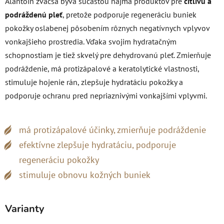
Alantoín zväčša býva súčasťou najmä produktov pre
citlivú a
podráždenú pleť
, pretože podporuje regeneráciu buniek
pokožky oslabenej pôsobením rôznych negatívnych vplyvov
vonkajšieho prostredia.
Vďaka svojim hydratačným
schopnostiam je tiež skvelý pre dehydrovanú pleť. Zmierňuje
podráždenie, má protizápalové a keratolytické vlastnosti,
stimuluje hojenie rán, zlepšuje hydratáciu pokožky a
podporuje ochranu pred nepriaznivými vonkajšími vplyvmi.
má protizápalové účinky, zmierňuje podráždenie
efektívne zlepšuje hydratáciu, podporuje
regeneráciu pokožky
stimuluje obnovu kožných buniek
Varianty