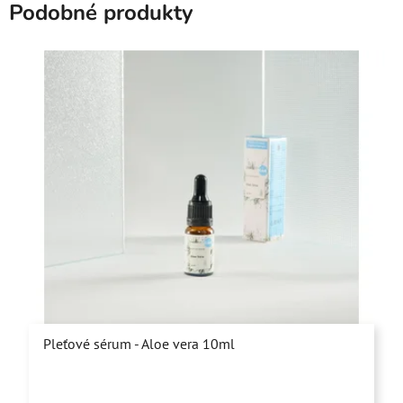
Podobné produkty
Pleťové sérum - Aloe vera 10ml
Priemerné