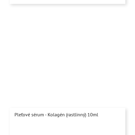
5
hviezdičiek.
Pleťové sérum - Kolagén (rastlinný) 10ml
Priemerné