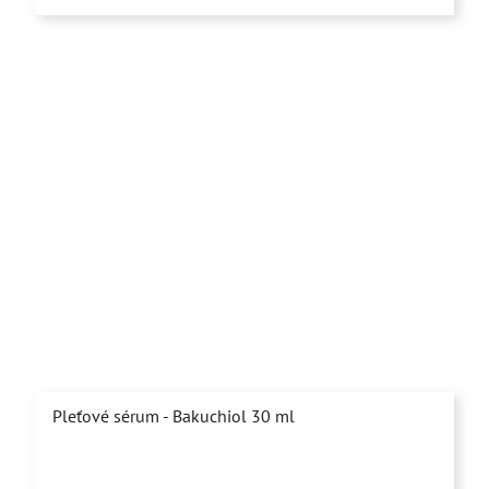
5
hviezdičiek.
Pleťové sérum - Bakuchiol 30 ml
Priemerné