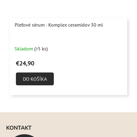
Pleťové sérum - Komplex ceramidov 30 ml
Priemerné
Skladom
(>5 ks)
hodnotenie
produktu
€24,90
je
4,9
DO KOŠÍKA
z
5
hviezdičiek.
Z
á
KONTAKT
p