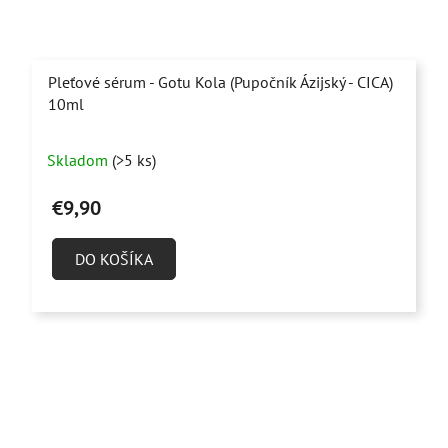
Pleťové sérum - Gotu Kola (Pupočník Ázijský - CICA)
10ml
Priemerné
Skladom
(>5 ks)
hodnotenie
produktu
€9,90
je
4,8
DO KOŠÍKA
z
5
hviezdičiek.