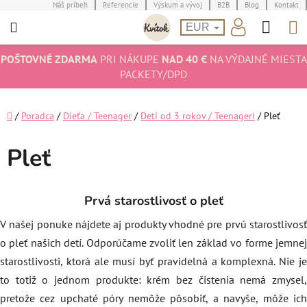
Prejsť
Náš príbeh
Referencie
Výskum a vývoj
B2B
Blog
Kontakt
Hľad
N
na
EUR
obsah
K
POŠTOVNÉ ZDARMA
PRI NÁKUPE
NAD 40 €
NA VÝDAJNÉ MIESTA
PACKETY/DPD
Domov
/
Poradca
/
Dieťa / Teenager
/
Deti od 3 rokov / Teenageri
/
Pleť
Pleť
Prvá starostlivosť o pleť
V našej ponuke nájdete aj produkty vhodné pre prvú starostlivosť
o pleť našich detí. Odporúčame zvoliť len základ vo forme jemnej
starostlivosti, ktorá ale musí byť pravidelná a komplexná. Nie je
to totiž o jednom produkte: krém bez čistenia nemá zmysel,
pretože cez upchaté póry nemôže pôsobiť, a navyše, môže ich