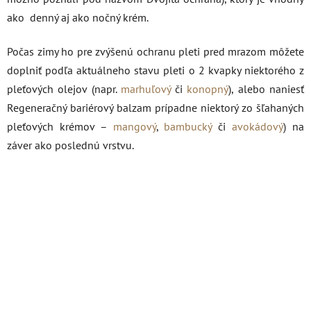
ako denný aj ako nočný krém.
Počas zimy ho pre zvýšenú ochranu pleti pred mrazom môžete
doplniť podľa aktuálneho stavu pleti o 2 kvapky niektorého z
pleťových olejov (napr.
marhuľový
či
konopný
), alebo naniesť
Regeneračný bariérový balzam prípadne niektorý zo šľahaných
pleťových krémov –
mangový
,
bambucký
či
avokádový
) na
záver ako poslednú vrstvu.