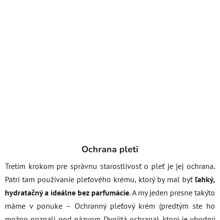
Ochrana pleti
Tretím krokom pre správnu starostlivosť o pleť je jej ochrana.
Patrí tam používanie pleťového krému, ktorý by mal byť
ľahký,
hydratačný a ideálne bez parfumácie
. A my jeden presne takýto
máme v ponuke – Ochranný pleťový krém (predtým ste ho
možno poznali pod názvom Dvojitá ochrana), ktorý je vhodný