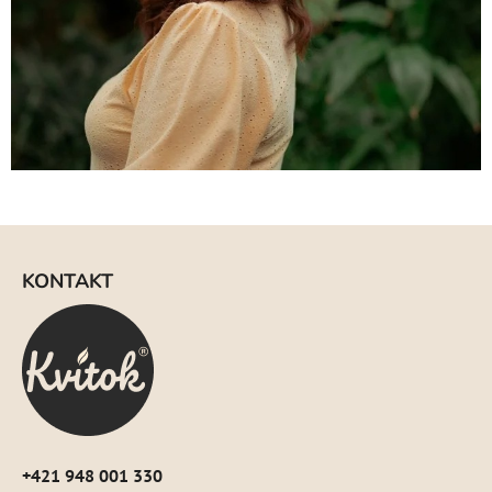
Z
á
KONTAKT
p
ä
t
i
e
+421 948 001 330