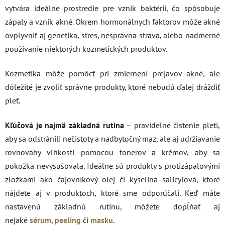
vytvára ideálne prostredie pre vznik baktérií, čo spôsobuje
zápaly a vznik akné. Okrem hormonálnych faktorov môže akné
ovplyvniť aj genetika, stres, nesprávna strava, alebo nadmerné
používanie niektorých kozmetických produktov.
Kozmetika môže pomôcť pri zmiernení prejavov akné, ale
dôležité je zvoliť správne produkty, ktoré nebudú ďalej dráždiť
pleť.
Kľúčová je najmä základná rutina
– pravidelné čistenie pleti,
aby sa odstránili nečistoty a nadbytočný maz, ale aj udržiavanie
rovnováhy vlhkosti pomocou tonerov a krémov, aby sa
pokožka nevysušovala. Ideálne sú produkty s protizápalovými
zložkami ako čajovníkový olej či kyselina salicylová, ktoré
nájdete aj v produktoch, ktoré sme odporúčali. Keď máte
nastavenú základnú rutinu, môžete dopĺňať aj
nejaké
sérum
,
peeling
či
masku
.