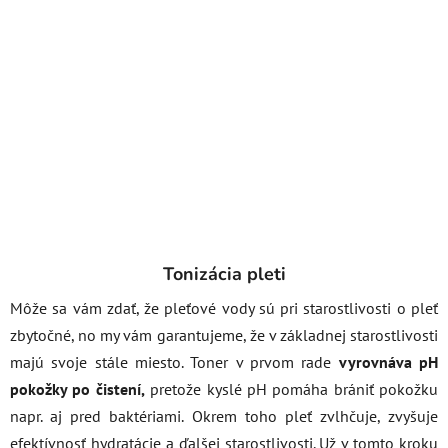
Tonizácia pleti
Môže sa vám zdať, že pleťové vody sú pri starostlivosti o pleť
zbytočné, no my vám garantujeme, že v základnej starostlivosti
majú svoje stále miesto.
Toner v prvom rade
vyrovnáva pH
pokožky po čistení,
pretože kyslé pH pomáha brániť pokožku
napr. aj pred baktériami. Okrem toho pleť zvlhčuje, zvyšuje
efektívnosť hydratácie a ďalšej starostlivosti. Už v tomto kroku