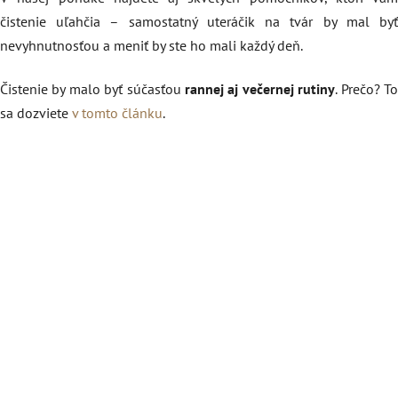
čistenie uľahčia – samostatný uteráčik na tvár by mal byť
nevyhnutnosťou a meniť by ste ho mali každý deň.
Čistenie by malo byť súčasťou
rannej aj večernej rutiny
. Prečo? T
sa dozviete
v tomto článku
.