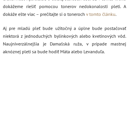
dokážeme riešiť pomocou tonerov nedokonalosti pleti. A
dokáže ešte viac – prečítajte si o toneroch
v tomto článku
.
Aj pre mladú pleť bude užitočný a úplne bude postačovať
niektorá z jednoduchých bylinkových alebo kvetinových vôd.
Naujniverzálnejšia je Damašská ruža, v prípade mastnej
aknóznej pleti sa bude hodiť Mäta alebo Levanduľa.