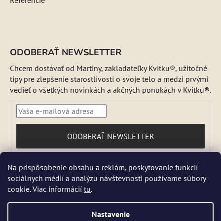
Referencie
ODOBERAŤ NEWSLETTER
Chcem dostávať od Martiny, zakladateľky Kvitku®, užitočné
tipy pre zlepšenie starostlivosti o svoje telo a medzi prvými
vedieť o všetkých novinkách a akčných ponukách v Kvitku®.
PRIHLÁSIŤ
ODOBERAŤ NEWSLETTER
SA
Vložením e-mailu súhlasíte s
Na prispôsobenie obsahu a reklám, poskytovanie funkcií
podmienkami ochrany osobných údajov
sociálnych médií a analýzu návštevnosti používame súbory
DŇA 5 a 6 AUGUSTA NEBUDEME ODOSIELAŤ ŽIADNE ZÁSIELKY. ☀️
cookie. Viac informácií
tu
.
Letná prevádzka: Počas horúcich dní chránime kvalitu našich výrobkov,
preto sa môže dodanie mierne predĺžiť. V piatky zásielky neodosielame.
Pri extrémnych horúčavách môžeme odoslanie dočasne pozastaviť.
Nastavenie
Niektoré produkty sú počas leta dočasne nedostupné, pretože by sa