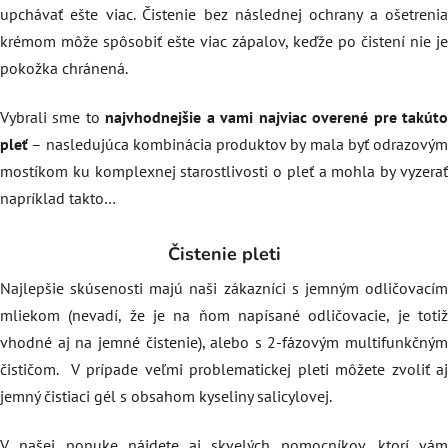
upchávať ešte viac. Čistenie bez následnej ochrany a ošetrenia
krémom môže spôsobiť ešte viac zápalov, keďže po čistení nie je
pokožka chránená.
Vybrali sme to
najvhodnejšie a vami najviac overené pre takút
pleť
– nasledujúca kombinácia produktov by mala byť odrazovým
mostíkom ku komplexnej starostlivosti o pleť a mohla by vyzerať
napríklad takto…
Čistenie pleti
Najlepšie skúsenosti majú naši zákazníci s jemným odličovacím
mliekom (nevadí, že je na ňom napísané odličovacie, je totiž
vhodné aj na jemné čistenie), alebo s 2-fázovým multifunkčným
čističom. V prípade veľmi problematickej pleti môžete zvoliť aj
jemný čistiaci gél s obsahom kyseliny salicylovej.
V našej ponuke nájdete aj skvelých pomocníkov, ktorí vám