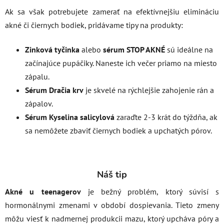
Ak sa však potrebujete zamerať na efektívnejšiu elimináciu
akné či čiernych bodiek, pridávame tipy na produkty:
Zinková tyčinka
alebo
sérum STOP AKNÉ
sú ideálne na
začínajúce pupáčiky. Naneste ich večer priamo na miesto
zápalu.
Sérum Dračia krv
je skvelé na rýchlejšie zahojenie rán a
zápalov.
Sérum Kyselina salicylová
zaraďte 2-3 krát do týždňa, ak
sa nemôžete zbaviť čiernych bodiek a upchatých pórov.
Náš tip
Akné u teenagerov
je bežný problém, ktorý súvisí s
hormonálnymi zmenami v období dospievania. Tieto zmeny
môžu viesť k nadmernej produkcii mazu, ktorý upcháva póry a