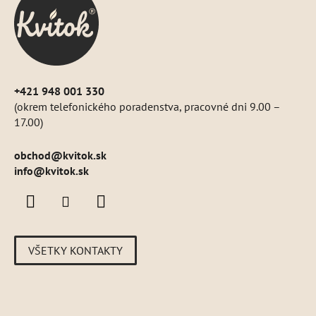
t
i
e
+421 948 001 330
(okrem telefonického poradenstva, pracovné dni 9.00 –
17.00)
obchod
@
kvitok.sk
info@kvitok.sk
VŠETKY KONTAKTY