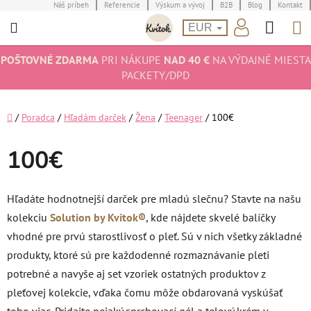
Prejsť
Náš príbeh
Referencie
Výskum a vývoj
B2B
Blog
Kontakt
Hľad
N
na
EUR
obsah
K
POŠTOVNÉ ZDARMA
PRI NÁKUPE
NAD 40 €
NA VÝDAJNÉ MIESTA
PACKETY/DPD
Domov
/
Poradca
/
Hľadám darček
/
Žena
/
Teenager
/
100€
100€
Hľadáte hodnotnejší darček pre mladú slečnu? Stavte na našu
kolekciu
Solution by Kvitok®
, kde nájdete skvelé balíčky
vhodné pre prvú starostlivosť o pleť. Sú v nich všetky základné
produkty, ktoré sú pre každodenné rozmaznávanie pleti
potrebné a navyše aj set vzoriek ostatných produktov z
pleťovej kolekcie, vďaka čomu môže obdarovaná vyskúšať
toho viac. Pridajte nejaký sprchovací gél a telový krém v