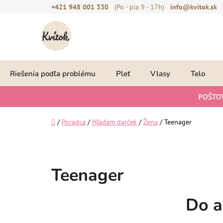
Prejsť
+421 948 001 330
(Po - pia 9 - 17h)
info@kvitok.sk
na
obsah
Riešenia podľa problému
Pleť
Vlasy
Telo
POŠTO
Domov
/
Poradca
/
Hľadám darček
/
Žena
/
Teenager
Teenager
Do a