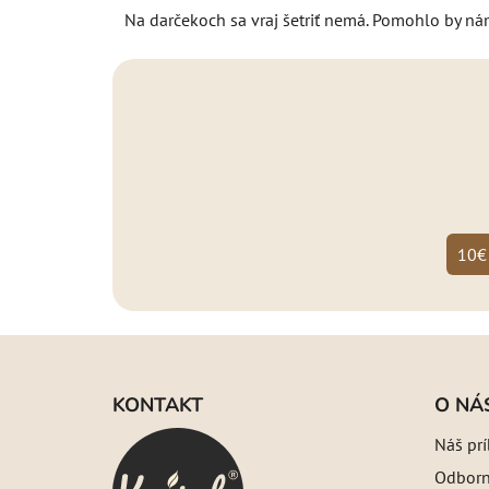
Na darčekoch sa vraj šetriť nemá. Pomohlo by n
10€
Z
á
KONTAKT
O NÁ
p
Náš pr
ä
Odborný
t