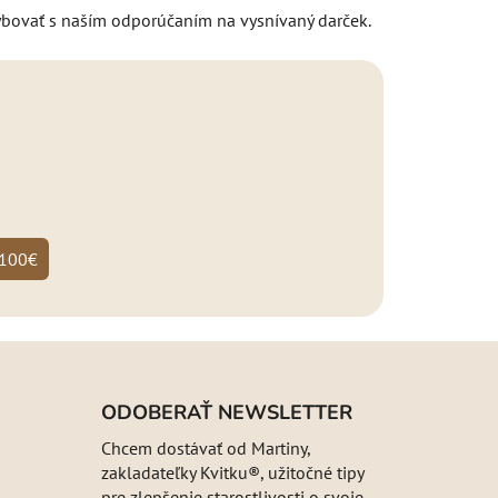
ybovať s naším odporúčaním na vysnívaný darček.
100€
ODOBERAŤ NEWSLETTER
Chcem dostávať od Martiny,
zakladateľky Kvitku®, užitočné tipy
pre zlepšenie starostlivosti o svoje