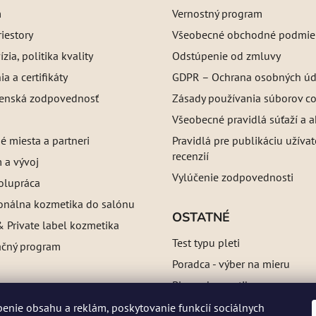
m
Vernostný program
iestory
Všeobecné obchodné podmie
ízia, politika kvality
Odstúpenie od zmluvy
a a certifikáty
GDPR – Ochrana osobných úd
enská zodpovednosť
Zásady používania súborov c
Všeobecné pravidlá súťaží a a
é miesta a partneri
Pravidlá pre publikáciu užíva
recenzií
 a vývoj
Vylúčenie zodpovednosti
olupráca
ionálna kozmetika do salónu
OSTATNÉ
 Private label kozmetika
Test typu pleti
ačný program
Poradca - výber na mieru
Blog o kozmetike
Referencie
enie obsahu a reklám, poskytovanie funkcií sociálnych
a: