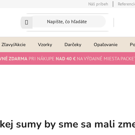
Náš príbeh
Referenci
Zľavy/Akcie
Vzorky
Darčeky
Opaľovanie
P
VNÉ ZDARMA
PRI NÁKUPE
NAD 40 €
NA VÝDAJNÉ MIESTA PACKE
kej sumy by sme sa mali zme