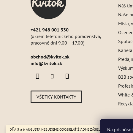
i
Náš tí
e
Naše pr
Misia, v
+421 948 001 330
Oceneni
(okrem telefonického poradenstva,
Spoloč
pracovné dni 9.00 – 17.00)
Kariéra
obchod
@
kvitok.sk
Predajn
info@kvitok.sk
Výskum
B2B sp
Profes
White &
VŠETKY KONTAKTY
Recykl
Na prispôsob
DŇA 5 a 6 AUGUSTA NEBUDEME ODOSIELAŤ ŽIADNE ZÁSIELKY. ☀️ Letná prevádzk