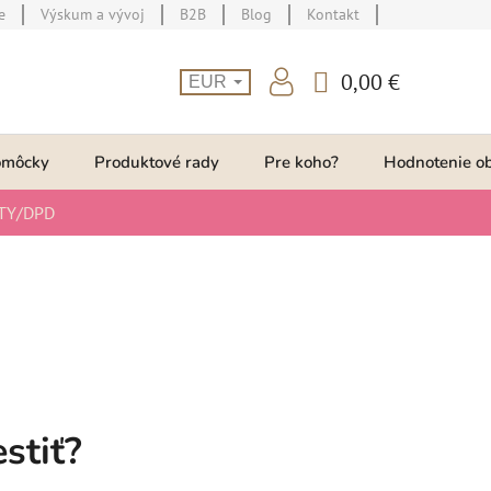
e
Výskum a vývoj
B2B
Blog
Kontakt
0,00 €
EUR
NÁKUPNÝ
KOŠÍK
omôcky
Produktové rady
Pre koho?
Hodnotenie o
TY/DPD
stiť?