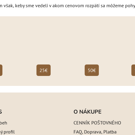
ám však, keby sme vedeli v akom cenovom rozpätí sa môžeme poh
25€
50€
S
O NÁKUPE
íbeh
CENNÍK POŠTOVNÉHO
 profil
FAQ, Doprava, Platba