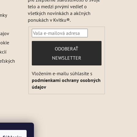
telo a medzi prvými vedieť o
všetkých novinkách a akčných
nky
ponukách v Kvitku®.
ajov
ookie
PRIHLÁSIŤ
ODOBERAŤ
kcií
SA
NEWSLETTER
teľských
Vložením e-mailu súhlasíte s
podmienkami ochrany osobných
údajov