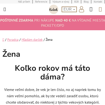
Prejsť
Náš príbeh
Referencie
Výskum a vývoj
B2B
Blog
Kontakt
Hľad
N
na
EUR
obsah
K
POŠTOVNÉ ZDARMA
PRI NÁKUPE
NAD 40 €
NA VÝDAJNÉ MIESTA
PACKETY/DPD
Domov
/
Poradca
/
Hľadám darček
/
Žena
Žena
Koľko rokov má táto
dáma?
Vieme veľmi dobre, že vek je len číslo, no aj napriek tomu by
nám veľmi pomohlo, ak by ste vedeli zaradiť osobu, ktorú
chcete obdarovať, do niektorej z týchto vekových kategórií.