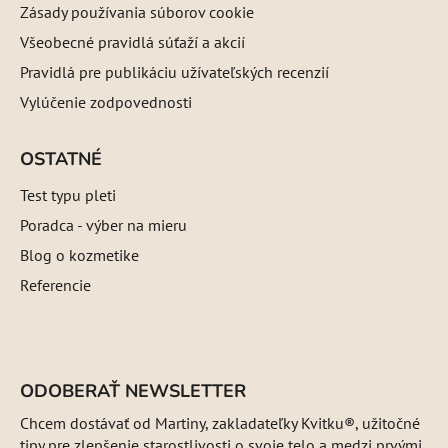
Zásady používania súborov cookie
Všeobecné pravidlá súťaží a akcií
Pravidlá pre publikáciu užívateľských recenzií
Vylúčenie zodpovednosti
OSTATNÉ
Test typu pleti
Poradca - výber na mieru
Blog o kozmetike
Referencie
ODOBERAŤ NEWSLETTER
Chcem dostávať od Martiny, zakladateľky Kvitku®, užitočné
tipy pre zlepšenie starostlivosti o svoje telo a medzi prvými