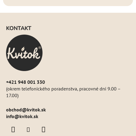
Z
á
KONTAKT
p
ä
t
i
e
+421 948 001 330
(okrem telefonického poradenstva, pracovné dni 9.00 –
17.00)
obchod
@
kvitok.sk
info@kvitok.sk