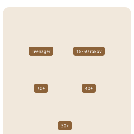
Teenager
18-30 rokov
30+
40+
50+