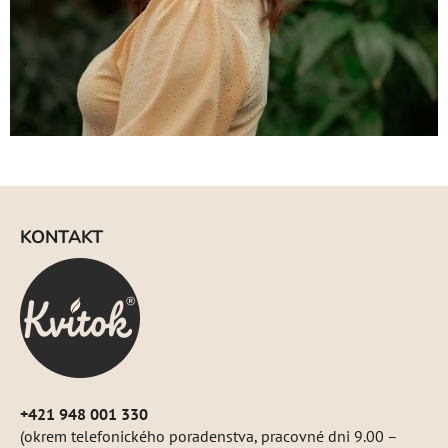
Z
á
KONTAKT
p
ä
t
i
e
+421 948 001 330
(okrem telefonického poradenstva, pracovné dni 9.00 –