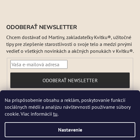
ODOBERAŤ NEWSLETTER
Chcem dostávať od Martiny, zakladateľky Kvitku®, užitočné
tipy pre zlepšenie starostlivosti o svoje telo a medzi prvými
vedieť o všetkých novinkách a akčných ponukách v Kvitku®.
PRIHLÁSIŤ
ODOBERAŤ NEWSLETTER
SA
Vložením e-mailu súhlasíte s
Na prispôsobenie obsahu a reklám, poskytovanie funkcií
podmienkami ochrany osobných údajov
sociálnych médií a analýzu návštevnosti používame súbory
DŇA 5 a 6 AUGUSTA NEBUDEME ODOSIELAŤ ŽIADNE ZÁSIELKY. ☀️
cookie. Viac informácií
tu
.
Letná prevádzka: Počas horúcich dní chránime kvalitu našich výrobkov,
preto sa môže dodanie mierne predĺžiť. V piatky zásielky neodosielame.
Pri extrémnych horúčavách môžeme odoslanie dočasne pozastaviť.
Nastavenie
Niektoré produkty sú počas leta dočasne nedostupné, pretože by sa
mohli pri preprave poškodiť. 📦 Prosíme, zásielku si vyzdvihnite čo