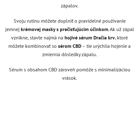
zápalov.
Svoju rutinu môžete doplniť o pravidelné používanie
jemnej
krémovej masky s prečisťujúcim účinkom
. Ak už zápal
vznikne, stavte najmä na
hojivé sérum Dračia krv
, ktoré
môžete kombinovať so
sérom CBD
– tie urýchlia hojenie a
zmiernia dôsledky zápalu.
Sérum s obsahom CBD zároveň pomôže s minimalizáciou
vrások.