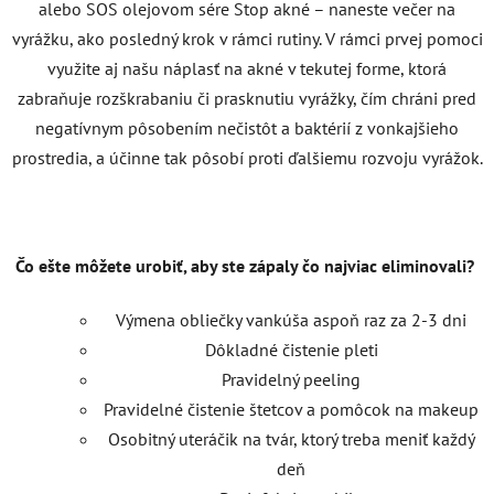
alebo SOS olejovom sére Stop akné – naneste večer na
vyrážku, ako posledný krok v rámci rutiny. V rámci prvej pomoci
využite aj našu náplasť na akné v tekutej forme, ktorá
zabraňuje rozškrabaniu či prasknutiu vyrážky, čím chráni pred
negatívnym pôsobením nečistôt a baktérií z vonkajšieho
prostredia, a účinne tak pôsobí proti ďalšiemu rozvoju vyrážok.
Čo ešte môžete urobiť, aby ste zápaly čo najviac eliminovali?
Výmena obliečky vankúša aspoň raz za 2-3 dni
Dôkladné čistenie pleti
Pravidelný peeling
Pravidelné čistenie štetcov a pomôcok na makeup
Osobitný uteráčik na tvár, ktorý treba meniť každý
deň