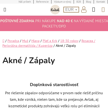
Prejsť
Náš príbeh
Referencie
Výskum a vývoj
B2B
Blog
Kontakt
Hľad
N
na
EUR
obsah
K
POŠTOVNÉ ZDARMA
PRI NÁKUPE
NAD 40 €
NA VÝDAJNÉ MIESTA
PACKETY/DPD
Domov
/
Poradca
/
Muž
/
Hlava
/
Pleť a Krk
/
18-30 rokov
/
Rosacea /
Periorálna dermatitída / Kuperóza
/
Akné / Zápaly
Akné / Zápaly
Doplnková starostlivosť
Pre riešenie zápalov odporúčame v prvom rade riešiť príčinu
tam, kde vzniká, nielen tam, kde sa prejavuje. Avšak, aj
kozmetické produkty zohrávajú veľkú rolu pri eliminácii