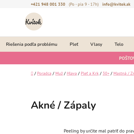
Prejsť
+421 948 001 330
(Po - pia 9 - 17h)
info@kvitok.sk
na
obsah
Riešenia podľa problému
Pleť
Vlasy
Telo
POŠTO
Domov
/
Poradca
/
Muž
/
Hlava
/
Pleť a Krk
/
30+
/
Mastná / Z
Akné / Zápaly
Peeling by určite mal patriť do pra