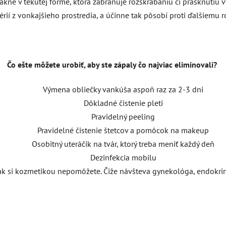
 akné v tekutej forme, ktorá zabraňuje rozškrabaniu či prasknutiu
érií z vonkajšieho prostredia, a účinne tak pôsobí proti ďalšiemu 
Čo ešte môžete urobiť, aby ste zápaly čo najviac eliminovali?
Výmena obliečky vankúša aspoň raz za 2-3 dni
Dôkladné čistenie pleti
Pravidelný peeling
Pravidelné čistenie štetcov a pomôcok na makeup
Osobitný uteráčik na tvár, ktorý treba meniť každý deň
Dezinfekcia mobilu
nak si kozmetikou nepomôžete. Čiže návšteva gynekológa, endokri