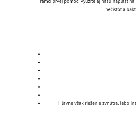
rámci prvej pomoci využite aj našu náplasť na
nečistôt a bakt
Hlavne však riešenie zvnútra, lebo i