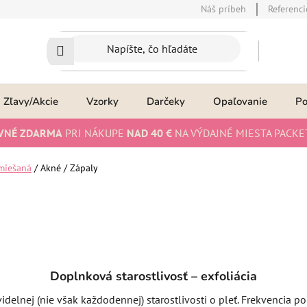
Náš príbeh
Referenci
Zľavy/Akcie
Vzorky
Darčeky
Opaľovanie
P
VNÉ ZDARMA
PRI NÁKUPE
NAD 40 €
NA VÝDAJNÉ MIESTA PACKE
miešaná
/
Akné / Zápaly
Doplnková starostlivosť – exfoliácia
videlnej (nie však každodennej) starostlivosti o pleť. Frekvencia po