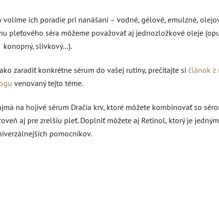
 volíme ich poradie pri nanášaní – vodné, gélové, emulzné, olejov
ormu pleťového séra môžeme považovať aj jednozložkové oleje (op
konopný, slivkový…).
ako zaradiť konkrétne sérum do vašej rutiny, prečítajte si
článok z
logu
venovaný tejto téme.
ajmä na hojivé sérum Dračia krv, ktoré môžete kombinovať so sér
veň aj pre zrelšiu pleť.
Doplniť môžete aj Retinol, ktorý je jedným
niverzálnejších pomocníkov.