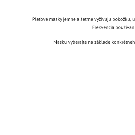
Pleťové masky jemne a šetrne vyživujú pokožku, up
Frekvencia používania
Masku vyberajte na základe konkrétneho