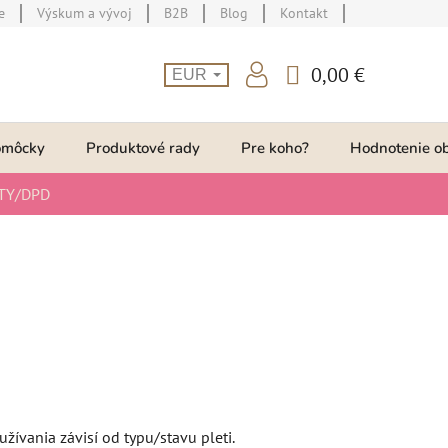
e
Výskum a vývoj
B2B
Blog
Kontakt
0,00 €
EUR
NÁKUPNÝ
KOŠÍK
omôcky
Produktové rady
Pre koho?
Hodnotenie o
TY/DPD
užívania závisí od typu/stavu pleti.