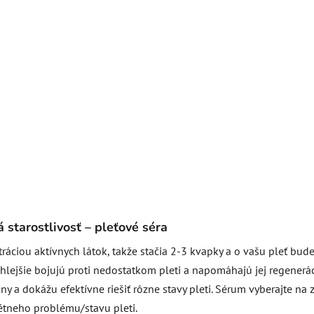
 starostlivosť – pleťové séra
ráciou aktívnych látok, takže stačia 2-3 kvapky a o vašu pleť bud
hlejšie bojujú proti nedostatkom pleti a napomáhajú jej regenerác
 a dokážu efektívne riešiť rôzne stavy pleti. Sérum vyberajte na 
étneho problému/stavu pleti.