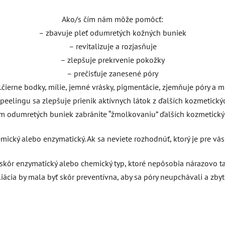
Ako/s čím nám môže pomôcť:
– zbavuje pleť odumretých kožných buniek
– revitalizuje a rozjasňuje
– zlepšuje prekrvenie pokožky
– prečisťuje zanesené póry
.čierne bodky, mílie, jemné vrásky, pigmentácie, zjemňuje póry a m
 peelingu sa zlepšuje prienik aktívnych látok z ďalších kozmetick
m odumretých buniek zabránite “žmolkovaniu” ďalších kozmetick
ický alebo enzymatický. Ak sa neviete rozhodnúť, ktorý je pre vás 
skôr enzymatický alebo chemický typ, ktoré nepôsobia nárazovo tak
liácia by mala byť skôr preventívna, aby sa póry neupchávali a zbyt