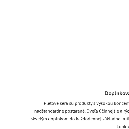
Doplnková
Pleťové séra sú produkty s vysokou koncent
nadštandardne postarané. Oveľa účinnejšie a rýc
skvelým doplnkom do každodennej základnej rutiny
konkr