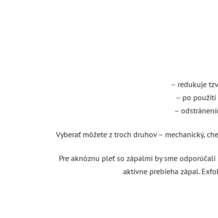
– redukuje tzv
– po použití
– odstránení
Vyberať môžete z troch druhov – mechanický, chem
Pre aknóznu pleť so zápalmi by sme odporúčali 
aktívne prebieha zápal. Exfo