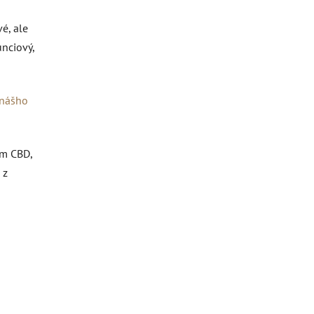
é, ale
unciový,
 nášho
om CBD,
 z