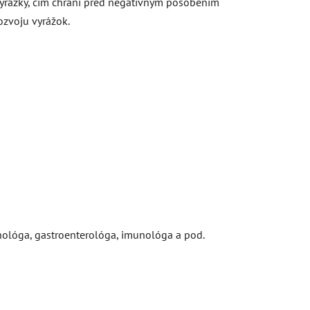
 vyrážky, čím chráni pred negatívnym pôsobením
rozvoju vyrážok.
nológa, gastroenterológa, imunológa a pod.