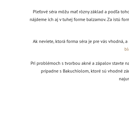
Pleťové séra môžu mať rôzny základ a podľa toho
nájdeme ich aj v tuhej forme balzamov. Za istú f
Ak neviete, ktorá forma séra je pre vás vhodná, a 
b
Pri problémoch s tvorbou akné a zápalov stavte n
prípadne s Bakuchiolom, ktoré sú vhodné záro
naju