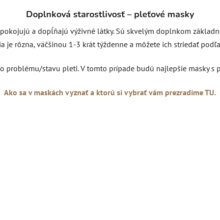
Doplnková starostlivosť – pleťové masky
okojujú a dopĺňajú výživné látky. Sú skvelým doplnkom základnej r
 je rôzna, väčšinou 1-3 krát týždenne a môžete ich striedať podľa 
 problému/stavu pleti. V tomto prípade budú najlepšie masky s 
Ako sa v maskách vyznať a ktorú si vybrať vám prezradíme TU.