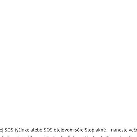
ej SOS tyčinke alebo SOS olejovom sére Stop akné – naneste večer