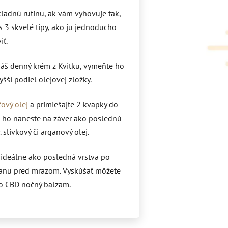
kladnú rutinu, ak vám vyhovuje tak,
s 3 skvelé tipy, ako ju jednoducho
iť.
áš denný krém z Kvitku, vymeňte ho
šší podiel olejovej zložky.
ťový olej
a primiešajte 2 kvapky do
 ho naneste na záver ako poslednú
 slivkový či arganový olej.
 ideálne ako posledná vrstva po
anu pred mrazom. Vyskúšať môžete
bo CBD nočný balzam.