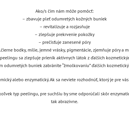
Ako/s čím nám môže pomôcť:
– zbavuje pleť odumretých kožných buniek
– revitalizuje a rozjasňuje
– zlepšuje prekrvenie pokožky
– prečisťuje zanesené póry
.čierne bodky, mílie, jemné vrásky, pigmentácie, zjemňuje póry a m
 peelingu sa zlepšuje prienik aktívnych látok z ďalších kozmetick
m odumretých buniek zabránite “žmolkovaniu” ďalších kozmetick
ický alebo enzymatický. Ak sa neviete rozhodnúť, ktorý je pre vás 
ľvek typ peelingu, pre suchšiu by sme odporúčali skôr enzymati
tak abrazívne.