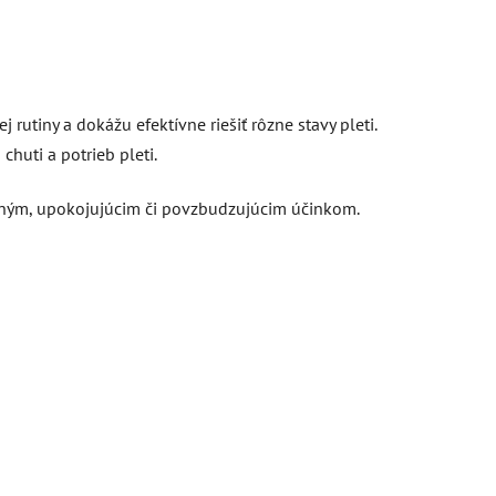
utiny a dokážu efektívne riešiť rôzne stavy pleti.
chuti a potrieb pleti.
čným, upokojujúcim či povzbudzujúcim účinkom.