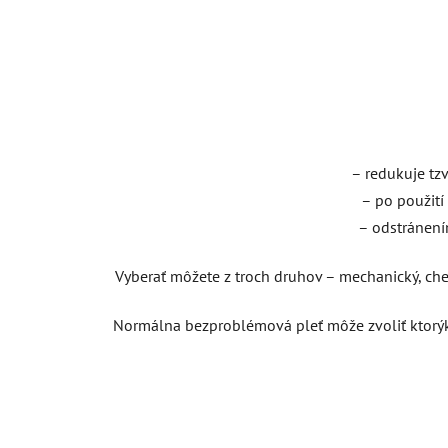
– redukuje tzv
– po použití
– odstránení
Vyberať môžete z troch druhov – mechanický, chem
Normálna bezproblémová pleť môže zvoliť ktorýko