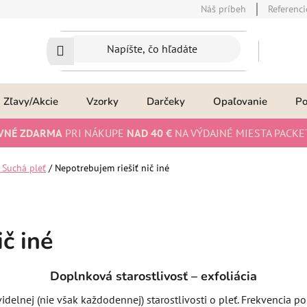
Náš príbeh
Referenci
Zľavy/Akcie
Vzorky
Darčeky
Opaľovanie
P
VNÉ ZDARMA
PRI NÁKUPE
NAD 40 €
NA VÝDAJNÉ MIESTA PACKE
 Suchá pleť
/
Nepotrebujem riešiť nič iné
č iné
Doplnková starostlivosť – exfoliácia
videlnej (nie však každodennej) starostlivosti o pleť. Frekvencia po