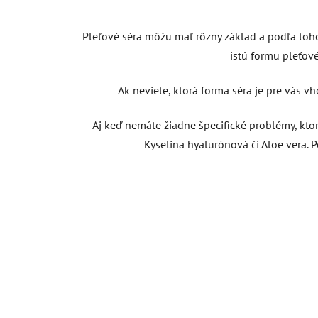
Pleťové séra môžu mať rôzny základ a podľa toho
istú formu pleťov
Ak neviete, ktorá forma séra je pre vás vh
Aj keď nemáte žiadne špecifické problémy, ktor
Kyselina hyalurónová či Aloe vera.