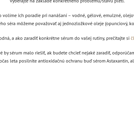
vyberajte na základe konkrétneho problému/stavu pleti.
 volíme ich poradie pri nanášaní – vodné, gélové, emulzné, olejov
ého séra môžeme považovať aj jednozložkové oleje (opunciový, ko
odná, a ako zaradiť konkrétne sérum do vašej rutiny, prečítajte si
č
é by sérum malo riešiť, ak budete chcieť nejaké zaradiť, odporúč
 Počas leta posilnite antioxidačnú ochranu buď sérom Astaxantín,