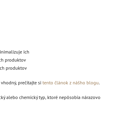
inimalizuje ich
ých produktov
ých produktov
vhodný, prečítajte si
tento článok z nášho blogu
.
cký alebo chemický typ, ktoré nepôsobia nárazovo