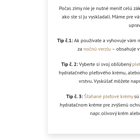
Počas zimy nie je nutné meniť celú zá
ako ste si ju vyskladali. Máme pre vá
uprav
Tip č.1:
Ak používate a vyhovuje vám n
za
nočnú verziu
– obsahuje vy
Tip č. 2:
Vyberte si svoj obľúbený
ple
hydratačného pleťového krému, alebo
vrstvu. Vyskúšať môžete napr.
Tip č. 3:
Šľahané pleťové krémy
sú
hydratačnom kréme pre zvýšenú ochr
napr. olivový krém ale