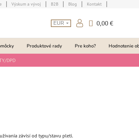
e
Výskum a vývoj
B2B
Blog
Kontakt
0,00 €
EUR
NÁKUPNÝ
KOŠÍK
omôcky
Produktové rady
Pre koho?
Hodnotenie o
TY/DPD
užívania závisí od typu/stavu pleti.