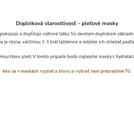
Doplnková starostlivosť – pleťové masky
okojujú a dopĺňajú výživné látky. Sú skvelým doplnkom základnej r
 je rôzna, väčšinou 1-3 krát týždenne a môžete ich striedať podľa 
ému/stavu pleti. V tomto prípade budú najlepšie masky s hydrata
Ako sa v maskách vyznať a ktorú si vybrať vám prezradíme TU.