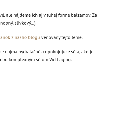
é, ale nájdeme ich aj v tuhej forme balzamov. Za
nopný, slivkový…).
lánok z nášho blogu
venovaný tejto téme.
ame najmä hydratačné a upokojujúce séra, ako je
 alebo komplexným sérom Well aging.