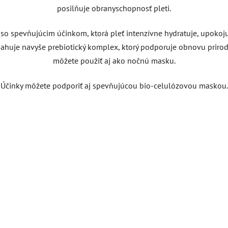
posilňuje obranyschopnosť pleti.
o spevňujúcim účinkom, ktorá pleť intenzívne hydratuje, upokoju
bsahuje navyše prebiotický komplex, ktorý podporuje obnovu prir
môžete použiť aj ako nočnú masku.
Účinky môžete podporiť aj spevňujúcou bio-celulózovou maskou.