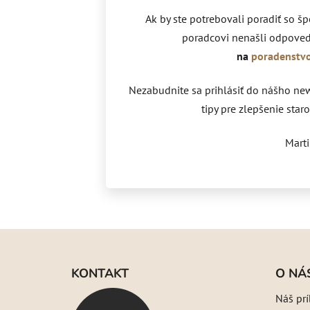
Ak by ste potrebovali poradiť so šp
poradcovi nenašli odpoveď
na
poradenstv
Nezabudnite sa prihlásiť do nášho news
tipy pre zlepšenie staro
Mart
Z
á
KONTAKT
O NÁ
p
Náš pr
ä