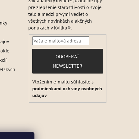
zakladateľky Kvitku®, užitočné tipy
pre zlepšenie starostlivosti o svoje
telo a medzi prvými vedieť o
všetkých novinkách a akčných
nky
ponukách v Kvitku®.
ajov
ookie
PRIHLÁSIŤ
ODOBERAŤ
kcií
SA
NEWSLETTER
teľských
Vložením e-mailu súhlasíte s
podmienkami ochrany osobných
údajov