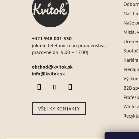
Odborný
t
i
Náš tí
e
Naše pr
Misia, v
+421 948 001 330
Oceneni
(okrem telefonického poradenstva,
Spoloč
pracovné dni 9.00 – 17.00)
Kariéra
obchod
@
kvitok.sk
Predajn
info@kvitok.sk
Výskum
B2B sp
Profes
White &
VŠETKY KONTAKTY
Recykl