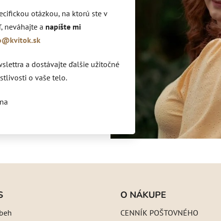
ecifickou otázkou, na ktorú ste v
, neváhajte a
napíšte mi
o@kvitok.sk
lettra a dostávajte ďalšie užitočné
stlivosti o vaše telo.
ina
S
O NÁKUPE
íbeh
CENNÍK POŠTOVNÉHO