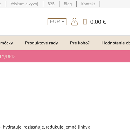
e
Výskum a vývoj
B2B
Blog
Kontakt
0,00 €
EUR
NÁKUPNÝ
KOŠÍK
omôcky
Produktové rady
Pre koho?
Hodnotenie o
TY/DPD
ydratuje, rozjasňuje, redukuje jemné linky a