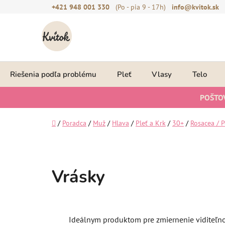
Prejsť
+421 948 001 330
(Po - pia 9 - 17h)
info@kvitok.sk
na
obsah
Riešenia podľa problému
Pleť
Vlasy
Telo
POŠTO
Domov
/
Poradca
/
Muž
/
Hlava
/
Pleť a Krk
/
30+
/
Rosacea / P
Vrásky
Ideálnym produktom pre zmiernenie viditeľno