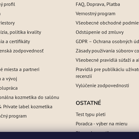
 profil
FAQ, Doprava, Platba
m
Vernostný program
iestory
Všeobecné obchodné podmie
ízia, politika kvality
Odstúpenie od zmluvy
a a certifikáty
GDPR – Ochrana osobných úd
enská zodpovednosť
Zásady používania súborov c
Všeobecné pravidlá súťaží a a
é miesta a partneri
Pravidlá pre publikáciu užíva
recenzií
 a vývoj
Vylúčenie zodpovednosti
olupráca
ionálna kozmetika do salónu
OSTATNÉ
 Private label kozmetika
Test typu pleti
ačný program
Poradca - výber na mieru
Blog o kozmetike