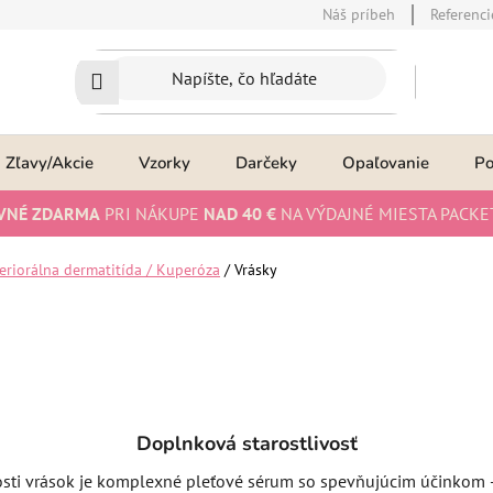
Náš príbeh
Referenci
Zľavy/Akcie
Vzorky
Darčeky
Opaľovanie
P
VNÉ ZDARMA
PRI NÁKUPE
NAD 40 €
NA VÝDAJNÉ MIESTA PACKE
eriorálna dermatitída / Kuperóza
/
Vrásky
Doplnková starostlivosť
sti vrások je komplexné pleťové sérum so spevňujúcim účinkom – h