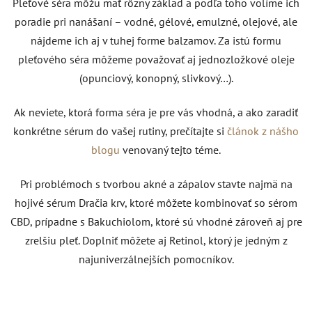
Pleťové séra môžu mať rôzny základ a podľa toho volíme ich
poradie pri nanášaní – vodné, gélové, emulzné, olejové, ale
nájdeme ich aj v tuhej forme balzamov. Za istú formu
pleťového séra môžeme považovať aj jednozložkové oleje
(opunciový, konopný, slivkový…).
Ak neviete, ktorá forma séra je pre vás vhodná, a ako zaradiť
konkrétne sérum do vašej rutiny, prečítajte si
článok z nášho
blogu
venovaný tejto téme.
Pri problémoch s tvorbou akné a zápalov stavte najmä na
hojivé sérum Dračia krv, ktoré môžete kombinovať so sérom
CBD, prípadne s Bakuchiolom, ktoré sú vhodné zároveň aj pre
zrelšiu pleť.
Doplniť môžete aj Retinol, ktorý je jedným z
najuniverzálnejších pomocníkov.