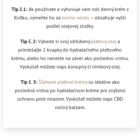
Tip č.1:
Ak používate a vyhovuje vám náš denný krém z
Kvitku, vymeňte ho za
nočnú verziu
– obsahuje vyšší
podiel olejovej zložky.
Tip č. 2:
Vyberte si svoj obľúbený
pleťový olej
a
primiešajte 2 kvapky do hydratačného pleťového
krému, alebo ho naneste na záver ako poslednú vrstvu.
Vyskúšať môžete napr. konopný či nimbový olej.
Tip č. 3:
Šľahané pleťové krémy
sú ideálne ako
posledná vrstva po hydratačnom kréme pre zvýšenú
ochranu pred mrazom. Vyskúšať môžete napr. CBD
nočný balzam.