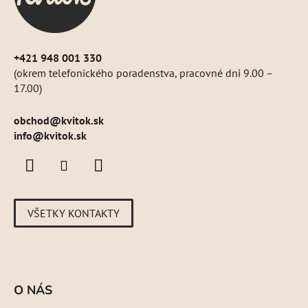
e
+421 948 001 330
(okrem telefonického poradenstva, pracovné dni 9.00 –
17.00)
obchod
@
kvitok.sk
info@kvitok.sk
VŠETKY KONTAKTY
O NÁS