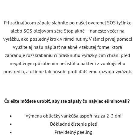
Pri začínajúcom zápale siahnite po našej overenej SOS tyčinke
alebo SOS olejovom sére Stop akné – naneste večer na
vyrážku, ako posledný krok v rámci rutiny. V rámci prvej pomoci
využite aj našu náplasť na akné v tekutej forme, ktorá
zabraňuje rozškrabaniu či prasknutiu vyrážky, čím chráni pred
negatívnym pôsobením nečistôt a baktérií z vonkajšieho
prostredia, a účinne tak pôsobí proti ďalšiemu rozvoju vyrážok.
Čo ešte môžete urobiť, aby ste zápaly čo najviac eliminovali?
Výmena obliečky vankúša aspoň raz za 2-3 dni
Dôkladné čistenie pleti
Pravidelný peeling