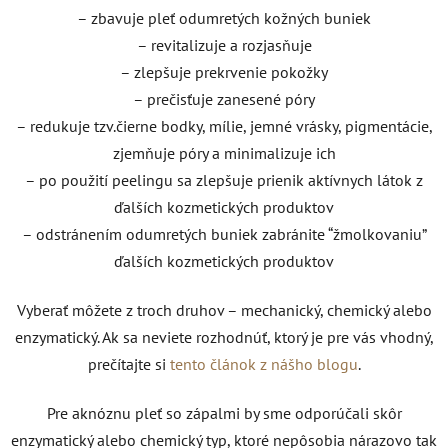
– zbavuje pleť odumretých kožných buniek
– revitalizuje a rozjasňuje
– zlepšuje prekrvenie pokožky
– prečisťuje zanesené póry
– redukuje tzv.čierne bodky, mílie, jemné vrásky, pigmentácie,
zjemňuje póry a minimalizuje ich
– po použití peelingu sa zlepšuje prienik aktívnych látok z
ďalších kozmetických produktov
– odstránením odumretých buniek zabránite “žmolkovaniu”
ďalších kozmetických produktov
Vyberať môžete z troch druhov – mechanický, chemický alebo
enzymatický. Ak sa neviete rozhodnúť, ktorý je pre vás vhodný,
prečítajte si
tento článok z nášho blogu
.
Pre aknóznu pleť so zápalmi by sme odporúčali skôr
enzymatický alebo chemický typ, ktoré nepôsobia nárazovo tak