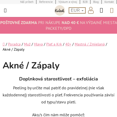
Prejsť
Náš príbeh
Referencie
Výskum a vývoj
B2B
Blog
Kontakt
Hľad
N
na
EUR
obsah
K
POŠTOVNÉ ZDARMA
PRI NÁKUPE
NAD 40 €
NA VÝDAJNÉ MIESTA
PACKETY/DPD
Domov
/
Poradca
/
Muž
/
Hlava
/
Pleť a Krk
/
40+
/
Mastná / Zmiešaná
/
Akné / Zápaly
Akné / Zápaly
Doplnková starostlivosť – exfoliácia
Peeling by určite mal patriť do pravidelnej (nie však
každodennej) starostlivosti o pleť. Frekvencia používania závisí
od typu/stavu pleti.
Ako/s čím nám môže pomôcť: