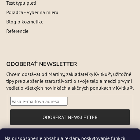
Test typu pleti
Poradca - výber na mieru
Blog o kozmetike
Referencie
ODOBERAŤ NEWSLETTER
Chcem dostávať od Martiny, zakladateľky Kvitku®, užitočné
tipy pre zlepšenie starostlivosti o svoje telo a medzi prvými
vedieť o všetkých novinkách a akčných ponukách v Kvitku®.
PRIHLÁSIŤ
ODOBERAŤ NEWSLETTER
SA
Vložením e-mailu súhlasíte s
Na prispôsobenie obsahu a reklám, poskytovanie funkcií