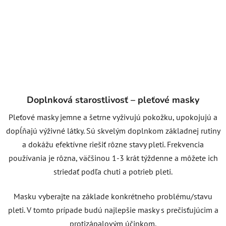
Doplnková starostlivosť – pleťové masky
Pleťové masky jemne a šetrne vyživujú pokožku, upokojujú a
dopĺňajú výživné látky. Sú skvelým doplnkom základnej rutiny
a dokážu efektívne riešiť rôzne stavy pleti. Frekvencia
používania je rôzna, väčšinou 1-3 krát týždenne a môžete ich
striedať podľa chuti a potrieb pleti.
Masku vyberajte na základe konkrétneho problému/stavu
pleti. V tomto prípade budú najlepšie masky s prečisťujúcim a
protizápalovým účinkom.