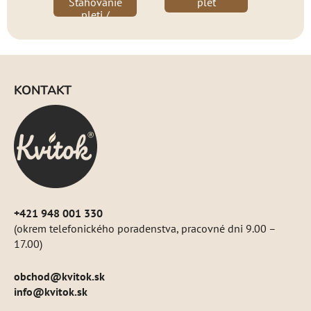
Sťahovanie
pleť
pleti /
Rozšírené
cievky
Z
á
KONTAKT
p
ä
t
i
e
+421 948 001 330
(okrem telefonického poradenstva, pracovné dni 9.00 –
17.00)
obchod
@
kvitok.sk
info@kvitok.sk