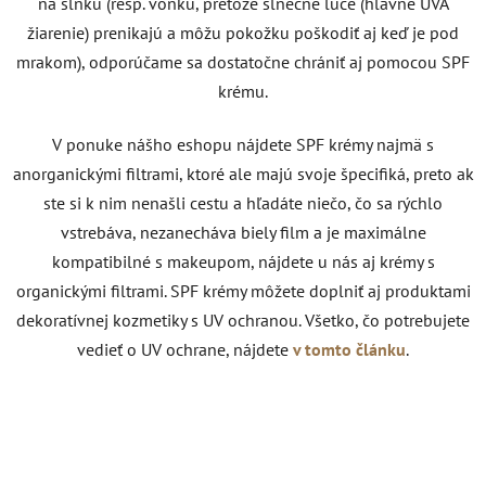
na slnku (resp. vonku, pretože slnečné lúče (hlavne UVA
žiarenie) prenikajú a môžu pokožku poškodiť aj keď je pod
mrakom), odporúčame sa dostatočne chrániť aj pomocou SPF
krému.
V ponuke nášho eshopu nájdete SPF krémy najmä s
anorganickými filtrami, ktoré ale majú svoje špecifiká, preto ak
ste si k nim nenašli cestu a hľadáte niečo, čo sa rýchlo
vstrebáva, nezanecháva biely film a je maximálne
kompatibilné s makeupom, nájdete u nás aj krémy s
organickými filtrami. SPF krémy môžete doplniť aj produktami
dekoratívnej kozmetiky s UV ochranou. Všetko, čo potrebujete
vedieť o UV ochrane, nájdete
v tomto článku
.