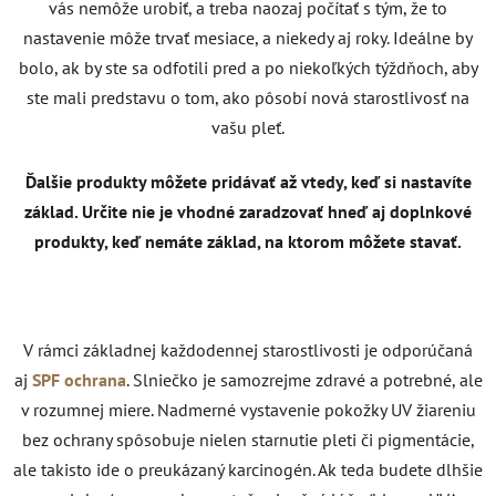
vás nemôže urobiť, a treba naozaj počítať s tým, že to
nastavenie môže trvať mesiace, a niekedy aj roky. Ideálne by
bolo, ak by ste sa odfotili pred a po niekoľkých týždňoch, aby
ste mali predstavu o tom, ako pôsobí nová starostlivosť na
vašu pleť.
Ďalšie produkty môžete pridávať až vtedy, keď si nastavíte
základ. Určite nie je vhodné zaradzovať hneď aj doplnkové
produkty, keď nemáte základ, na ktorom môžete stavať.
V rámci základnej každodennej starostlivosti je odporúčaná
aj
SPF ochrana
. Slniečko je samozrejme zdravé a potrebné, ale
v rozumnej miere. Nadmerné vystavenie pokožky UV žiareniu
bez ochrany spôsobuje nielen starnutie pleti či pigmentácie,
ale takisto ide o preukázaný karcinogén. Ak teda budete dlhšie