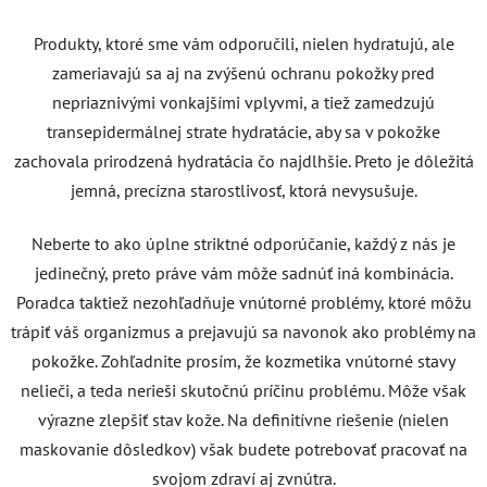
Produkty, ktoré sme vám odporučili, nielen hydratujú, ale
zameriavajú sa aj na zvýšenú ochranu pokožky pred
nepriaznivými vonkajšími vplyvmi, a tiež zamedzujú
transepidermálnej strate hydratácie, aby sa v pokožke
zachovala prirodzená hydratácia čo najdlhšie. Preto je dôležitá
jemná, precízna starostlivosť, ktorá nevysušuje.
Neberte to ako úplne striktné odporúčanie, každý z nás je
jedinečný, preto práve vám môže sadnúť iná kombinácia.
Poradca taktiež nezohľadňuje vnútorné problémy, ktoré môžu
trápiť váš organizmus a prejavujú sa navonok ako problémy na
pokožke. Zohľadnite prosím, že kozmetika vnútorné stavy
nelieči, a teda nerieši skutočnú príčinu problému. Môže však
výrazne zlepšiť stav kože. Na definitívne riešenie (nielen
maskovanie dôsledkov) však budete potrebovať pracovať na
svojom zdraví aj zvnútra.