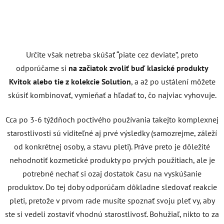
Určite však netreba skúšať “piate cez deviate”, preto
odporúčame si
na začiatok zvoliť buď klasické produkty
Kvitok alebo tie z kolekcie Solution
, a až po ustálení môžete
skúsiť kombinovať, vymieňať a hľadať to, čo najviac vyhovuje.
Cca po 3-6 týždňoch poctivého používania takejto komplexnej
starostlivosti sú viditeľné aj prvé výsledky (samozrejme, záleží
od konkrétnej osoby, a stavu pleti). Práve preto je dôležité
nehodnotiť kozmetické produkty po prvých použitiach, ale je
potrebné nechať si ozaj dostatok času na vyskúšanie
produktov.
Do tej doby odporúčam dôkladne sledovať reakcie
pleti, pretože v prvom rade musíte spoznať svoju pleť vy, aby
ste si vedeli zostaviť vhodnú starostlivosť. Bohužiaľ, nikto to za