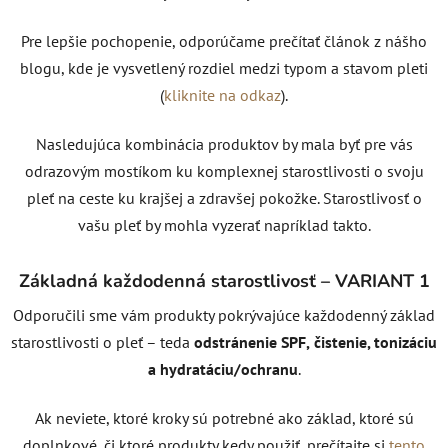
Pre lepšie pochopenie, odporúčame prečítať článok z nášho
blogu, kde je vysvetlený rozdiel medzi typom a stavom pleti
(
kliknite na odkaz
).
Nasledujúca kombinácia produktov by mala byť pre vás
odrazovým mostíkom ku komplexnej starostlivosti o svoju
pleť na ceste ku krajšej a zdravšej pokožke. Starostlivosť o
vašu pleť by mohla vyzerať napríklad takto.
Základná každodenná starostlivosť – VARIANT 1
Odporučili sme vám produkty pokrývajúce každodenný základ
starostlivosti o pleť – teda
odstránenie SPF,
čistenie, tonizáciu
a hydratáciu/ochranu
.
Ak neviete, ktoré kroky sú potrebné ako základ, ktoré sú
doplnkové, či ktoré produkty kedy použiť, prečítajte si
tento