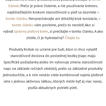
článok
. Prečo je práve čistenie, a nie používanie krémov,
najdôležitejším krokom starostlivosti o pleť sa dozviete
v
tomto článku
. Nevynechávajte ani dôležitý krok tonizácie,
v
tomto článku
vám povieme, prečo to nerobiť. Ako si
vybrať
správny pleťový krém
, si prečítajte v tomto článku. A ako
zistíte, či je hydratačný?
Čítajte tu
.
Produkty Kvitok sú určené pre ľudí, ktorí si chcú vyladiť
starostlivosť doslova do poslednej bodky (napr. majú
špecifické požiadavky alebo im vyhovuje zmena starostlivosti
napr. na základe ročných období), preto sú základné produkty
jednoduchšie, a k nim neskôr viete kombinovať najmä pleťové
séra s jednou aktívnou látkou, ktorých môže byť aj viac naraz,
podľa aktuálnych potrieb pleti.