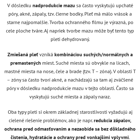
V dôsledku
nadprodukcie mazu
sa často vyskytujú upchaté
póry, akné, zápaly, tzv. čierne bodky. Pleť má málo vrások a
starne najpomalšie. Tvorba ochranného filmu je výrazná, po
cele ploche tváre. Aj napriek tvorbe mazu môže byť tento typ
pleti dehydrovaný.
Zmiešaná pleť
vzniká
kombináciou suchých/normálnych a
premastených
miest. Suché miesta sú obvykle na lícach,
mastné miesta na nose, čele a brade (tzv. T – zóna). V oblasti T
– zóny sa často tvorí akné, a nachádzajú sa tam aj zväčšené
póry v dôsledku nadprodukcie mazu v tejto oblasti. Často sa
vyskytujú suché miesta a zápaly naraz.
Oba typy pleti si okrem základnej starostlivosti vyžadujú aj
cielené riešenie problémov, ako je napr.
redukcia zápalov,
ochrana pred odmasťovaním a nezaobíde sa bez dôkladného
čistenia, hydratácie a ochrany pred vonkajšími vplyvmi
.