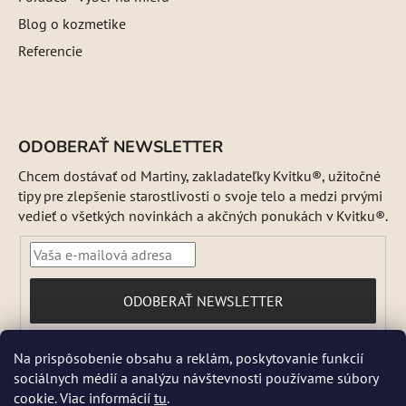
Blog o kozmetike
Referencie
ODOBERAŤ NEWSLETTER
Chcem dostávať od Martiny, zakladateľky Kvitku®, užitočné
tipy pre zlepšenie starostlivosti o svoje telo a medzi prvými
vedieť o všetkých novinkách a akčných ponukách v Kvitku®.
PRIHLÁSIŤ
ODOBERAŤ NEWSLETTER
SA
Vložením e-mailu súhlasíte s
Na prispôsobenie obsahu a reklám, poskytovanie funkcií
podmienkami ochrany osobných údajov
sociálnych médií a analýzu návštevnosti používame súbory
DŇA 5 a 6 AUGUSTA NEBUDEME ODOSIELAŤ ŽIADNE ZÁSIELKY. ☀️
cookie. Viac informácií
tu
.
Letná prevádzka: Počas horúcich dní chránime kvalitu našich výrobkov,