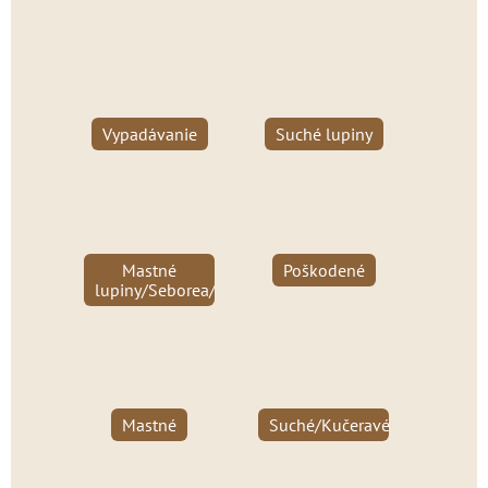
Vypadávanie
Suché lupiny
Mastné
Poškodené
lupiny/Seborea/Psoriáza
Mastné
Suché/Kučeravé