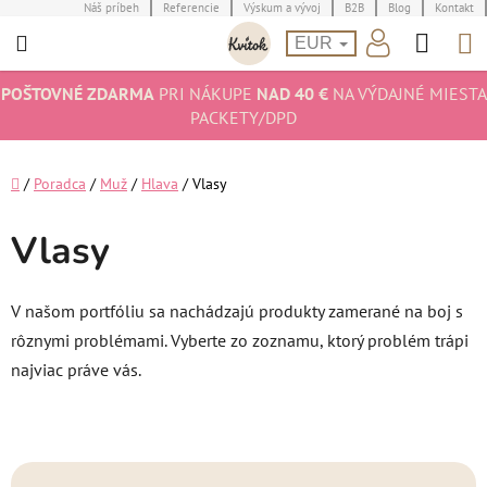
Prejsť
Náš príbeh
Referencie
Výskum a vývoj
B2B
Blog
Kontakt
Hľad
N
na
EUR
obsah
K
POŠTOVNÉ ZDARMA
PRI NÁKUPE
NAD 40 €
NA VÝDAJNÉ MIESTA
PACKETY/DPD
Domov
/
Poradca
/
Muž
/
Hlava
/
Vlasy
Vlasy
V našom portfóliu sa nachádzajú produkty zamerané na boj s
rôznymi problémami. Vyberte zo zoznamu, ktorý problém trápi
najviac práve vás.