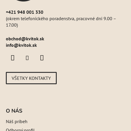
+421 948 001 330
(okrem telefonického poradenstva, pracovné dni 9.00 –
17.00)
obchod
@
kvitok.sk
info@kvitok.sk
VŠETKY KONTAKTY
O NÁS
Náš príbeh
Odborný profil