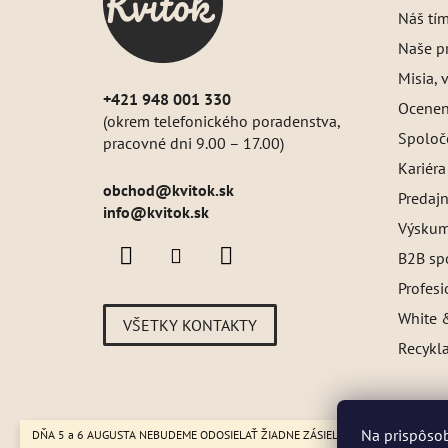
i
Náš tí
e
Naše pr
Misia, v
+421 948 001 330
Oceneni
(okrem telefonického poradenstva,
Spoloč
pracovné dni 9.00 – 17.00)
Kariéra
obchod
@
kvitok.sk
Predajn
info@kvitok.sk
Výskum
B2B sp
Profes
White &
VŠETKY KONTAKTY
Recykl
Na prispôsob
DŇA 5 a 6 AUGUSTA NEBUDEME ODOSIELAŤ ŽIADNE ZÁSIELKY. ☀️ Letná prevádzk