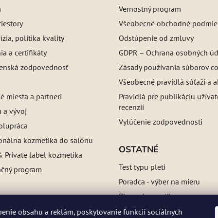
m
Vernostný program
iestory
Všeobecné obchodné podmie
ízia, politika kvality
Odstúpenie od zmluvy
a a certifikáty
GDPR – Ochrana osobných úd
enská zodpovednosť
Zásady používania súborov c
Všeobecné pravidlá súťaží a a
é miesta a partneri
Pravidlá pre publikáciu užíva
recenzií
 a vývoj
Vylúčenie zodpovednosti
olupráca
ionálna kozmetika do salónu
OSTATNÉ
 Private label kozmetika
Test typu pleti
ačný program
Poradca - výber na mieru
Blog o kozmetike
Referencie
enie obsahu a reklám, poskytovanie funkcií sociálnych
a: