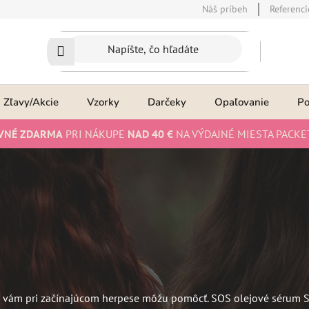
Náš príbeh
Referenci
Zľavy/Akcie
Vzorky
Darčeky
Opaľovanie
P
VNÉ ZDARMA
PRI NÁKUPE
NAD 40 €
NA VÝDAJNÉ MIESTA PACKE
é vám pri začínajúcom herpese môžu pomôcť. SOS olejové sérum S