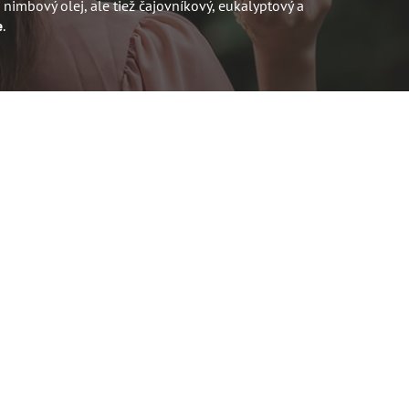
nimbový olej, ale tiež čajovníkový, eukalyptový a
e
.