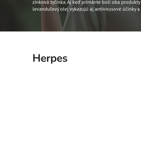
zinková tyčinka. Aj keď primárne boli oba produkty
levanduľový olej vykazujú aj antivírusové účinky a
Herpes