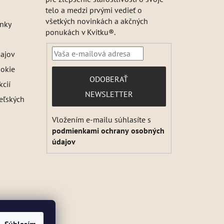
telo a medzi prvými vedieť o
všetkých novinkách a akčných
nky
ponukách v Kvitku®.
ajov
ookie
PRIHLÁSIŤ
ODOBERAŤ
kcií
SA
NEWSLETTER
teľských
Vložením e-mailu súhlasíte s
podmienkami ochrany osobných
údajov