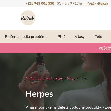
Prejsť
+421 948 001 330
(Po - pia 9 - 17h)
info@kvitok.sk
na
obsah
Riešenia podľa problému
Pleť
Vlasy
Telo
POŠTO
Domov
/
Poradca
/
Muž
/
Hlava
/
Pery
/
Herpes
Herpes
V našej ponuke nájdete 2 podobné produkty, ktor