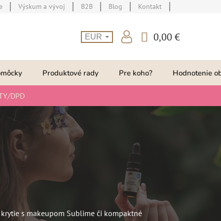
e
Výskum a vývoj
B2B
Blog
Kontakt
0,00 €
EUR
NÁKUPNÝ
KOŠÍK
omôcky
Produktové rady
Pre koho?
Hodnotenie o
TY/DPD
é krytie s makeupom Sublime či kompaktné