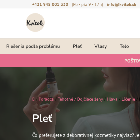
Prejsť
+421 948 001 330
(Po - pia 9 - 17h)
info@kvitok.sk
na
obsah
Riešenia podľa problému
Pleť
Vlasy
Telo
POŠTO
Domov
/
Poradca
/
Tehotné / Dojčiace ženy
/
Hlava
/
Líčenie
/
Pleť
Čo preferujete z dekoratívnej kozmetiky najviac