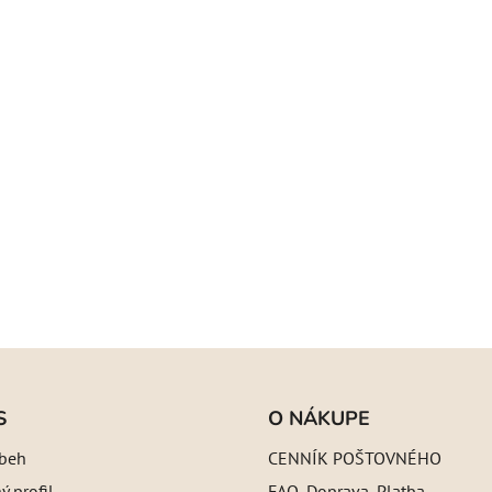
S
O NÁKUPE
íbeh
CENNÍK POŠTOVNÉHO
 profil
FAQ, Doprava, Platba