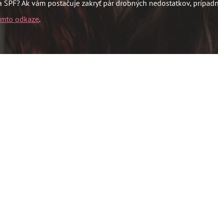
a SPF? Ak vám postačuje zakryť pár drobných nedostatkov, prípadne
omto odkaze
.