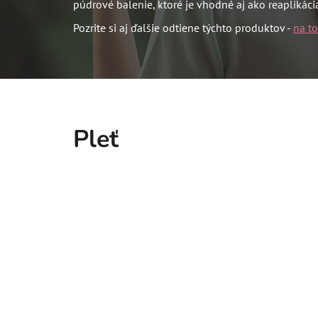
púdrové balenie, ktoré je vhodné aj ako reaplikáci
Pozrite si aj ďalšie odtiene týchto produktov -
na t
Pleť