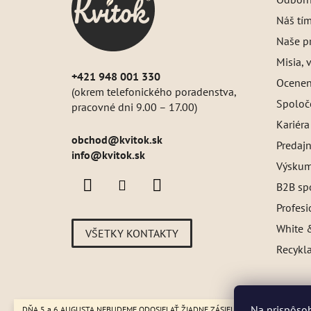
t
i
Náš tí
e
Naše pr
Misia, v
+421 948 001 330
Oceneni
(okrem telefonického poradenstva,
Spoloč
pracovné dni 9.00 – 17.00)
Kariéra
obchod
@
kvitok.sk
Predajn
info@kvitok.sk
Výskum
B2B sp
Profes
White &
VŠETKY KONTAKTY
Recykl
Na prispôsob
DŇA 5 a 6 AUGUSTA NEBUDEME ODOSIELAŤ ŽIADNE ZÁSIELKY. ☀️ Letná prevádzk