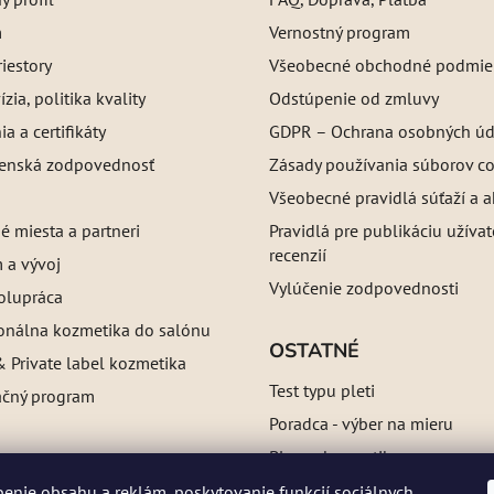
m
Vernostný program
iestory
Všeobecné obchodné podmie
ízia, politika kvality
Odstúpenie od zmluvy
a a certifikáty
GDPR – Ochrana osobných úd
enská zodpovednosť
Zásady používania súborov c
Všeobecné pravidlá súťaží a a
é miesta a partneri
Pravidlá pre publikáciu užíva
recenzií
 a vývoj
Vylúčenie zodpovednosti
olupráca
ionálna kozmetika do salónu
OSTATNÉ
 Private label kozmetika
Test typu pleti
ačný program
Poradca - výber na mieru
Blog o kozmetike
Referencie
enie obsahu a reklám, poskytovanie funkcií sociálnych
a: