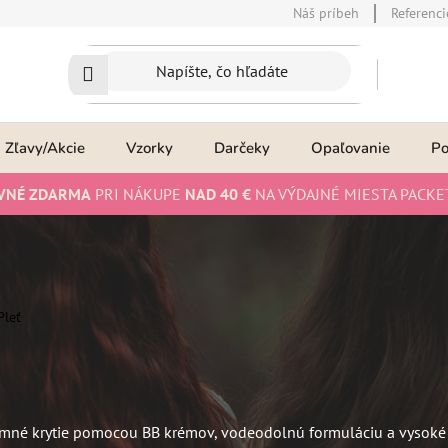
Náš príbeh
Referenci
Zľavy/Akcie
Vzorky
Darčeky
Opaľovanie
P
VNÉ ZDARMA
PRI NÁKUPE
NAD 40 €
NA VÝDAJNÉ MIESTA PACKE
Pleť
? Jemné krytie pomocou BB krémov, vodeodolnú formuláciu a vysok