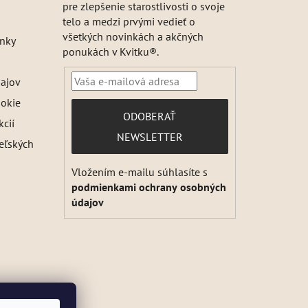
pre zlepšenie starostlivosti o svoje
telo a medzi prvými vedieť o
všetkých novinkách a akčných
nky
ponukách v Kvitku®.
ajov
ookie
PRIHLÁSIŤ
ODOBERAŤ
kcií
SA
NEWSLETTER
teľských
Vložením e-mailu súhlasíte s
podmienkami ochrany osobných
údajov