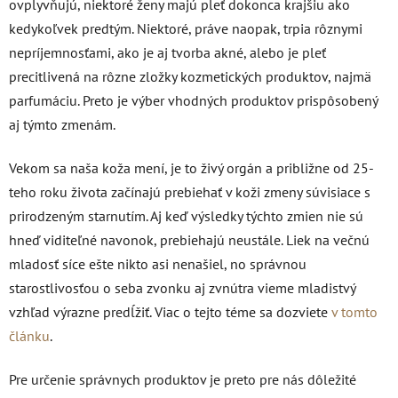
ovplyvňujú, niektoré ženy majú pleť dokonca krajšiu ako
kedykoľvek predtým. Niektoré, práve naopak, trpia rôznymi
nepríjemnosťami, ako je aj tvorba akné, alebo je pleť
precitlivená na rôzne zložky kozmetických produktov, najmä
parfumáciu. Preto je výber vhodných produktov prispôsobený
aj týmto zmenám.
Vekom sa naša koža mení, je to živý orgán a približne od 25-
teho roku života začínajú prebiehať v koži zmeny súvisiace s
prirodzeným starnutím. Aj keď výsledky týchto zmien nie sú
hneď viditeľné navonok, prebiehajú neustále. Liek na večnú
mladosť síce ešte nikto asi nenašiel, no správnou
starostlivosťou o seba zvonku aj zvnútra vieme mladistvý
vzhľad výrazne predĺžiť. Viac o tejto téme sa dozviete
v tomto
článku
.
Pre určenie správnych produktov je preto pre nás dôležité