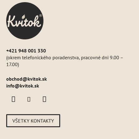
ä
t
i
e
+421 948 001 330
(okrem telefonického poradenstva, pracovné dni 9.00 –
17.00)
obchod
@
kvitok.sk
info@kvitok.sk
VŠETKY KONTAKTY