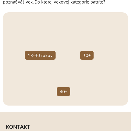
poznať váš vek. Do ktorej vekovej kategórie patríte?
18-30 rokov
30+
40+
Z
á
KONTAKT
p