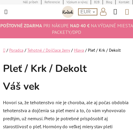
Prejsť
Náš príbeh
Referencie
Výskum a vývoj
B2B
Blog
Kontakt
Hľad
N
na
EUR
obsah
K
POŠTOVNÉ ZDARMA
PRI NÁKUPE
NAD 40 €
NA VÝDAJNÉ MIESTA
PACKETY/DPD
Domov
/
Poradca
/
Tehotné / Dojčiace ženy
/
Hlava
/
Pleť / Krk / Dekolt
Pleť / Krk / Dekolt
Váš vek
Hovorí sa, že tehotenstvo nie je choroba, ale aj počas obdobia
tehotenstva a dojčenia sa pleť mení a to, čo vám vyhovovalo
predtým, už nemusí. Preto je potrebné prispôsobiť aj
starostlivosť o pleť. Hormóny do veľkej miery stav pleti